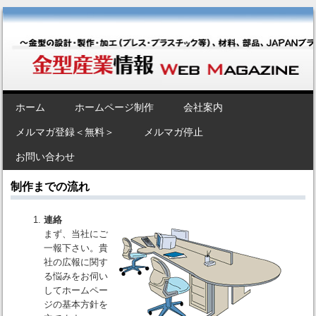
金型産業情報 [Web Magazine]
～金型の設計・製作・加工（プレス・プラスチック等）、材料、部品、
JAPANブランド“金型”のポータルサイト～
SKIP TO CONTENT
ホーム
ホームページ制作
会社案内
Menu
メルマガ登録＜無料＞
メルマガ停止
お問い合わせ
制作までの流れ
連絡
まず、当社にご
一報下さい。貴
社の広報に関す
る悩みをお伺い
してホームペー
ジの基本方針を