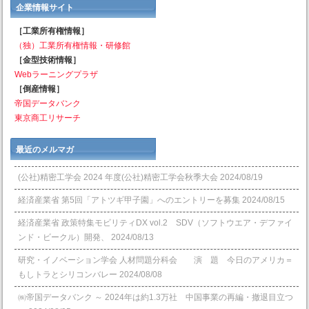
企業情報サイト
［工業所有権情報］
（独）工業所有権情報・研修館
［金型技術情報］
Webラーニングプラザ
［倒産情報］
帝国データバンク
東京商工リサーチ
最近のメルマガ
(公社)精密工学会 2024 年度(公社)精密工学会秋季大会
2024/08/19
経済産業省 第5回「アトツギ甲子園」へのエントリーを募集
2024/08/15
経済産業省 政策特集モビリティDX vol.2 SDV（ソフトウエア・デファイ
ンド・ビークル）開発、
2024/08/13
研究・イノベーション学会 人材問題分科会 演 題 今日のアメリカ＝
もしトラとシリコンバレー
2024/08/08
㈱帝国データバンク ～ 2024年は約1.3万社 中国事業の再編・撤退目立つ