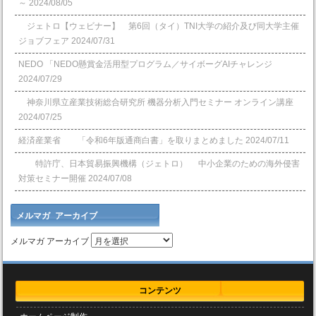
～
2024/08/05
ジェトロ【ウェビナー】 第6回（タイ）TNI大学の紹介及び同大学主催
ジョブフェア
2024/07/31
NEDO 「NEDO懸賞⾦活⽤型プログラム／サイボーグAIチャレンジ
2024/07/29
神奈川県立産業技術総合研究所 機器分析入門セミナー オンライン講座
2024/07/25
経済産業省 「令和6年版通商白書」を取りまとめました
2024/07/11
特許庁、日本貿易振興機構（ジェトロ） 中小企業のための海外侵害
対策セミナー開催
2024/07/08
メルマガ アーカイブ
メルマガ アーカイブ
コンテンツ