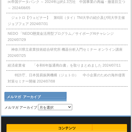
㈱帝国データバンク ～ 2024年は約1.3万社 中国事業の再編・撤退目立つ
～
2024/08/05
ジェトロ【ウェビナー】 第6回（タイ）TNI大学の紹介及び同大学主催
ジョブフェア
2024/07/31
NEDO 「NEDO懸賞⾦活⽤型プログラム／サイボーグAIチャレンジ
2024/07/29
神奈川県立産業技術総合研究所 機器分析入門セミナー オンライン講座
2024/07/25
経済産業省 「令和6年版通商白書」を取りまとめました
2024/07/11
特許庁、日本貿易振興機構（ジェトロ） 中小企業のための海外侵害
対策セミナー開催
2024/07/08
メルマガ アーカイブ
メルマガ アーカイブ
コンテンツ