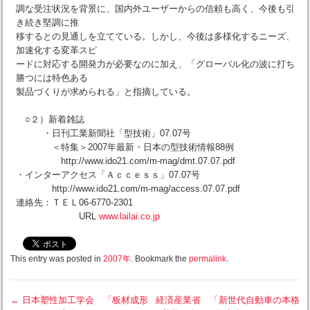
調な受注状況を背景に、国内外ユーザーからの信頼も高く、今後も引
き続き堅調に推
移するとの見通しを立てている。しかし、今後は多様化するニーズ、
加速化する変革スピ
ードに対応する開発力が必要なのに加え、「グローバル化の波に打ち
勝つには特色ある
製品づくりが求められる」と指摘している。
○２）新着雑誌
・日刊工業新聞社「型技術」07.07号
＜特集＞2007年最新・日本の型技術情報88例
http://www.ido21.com/m-mag/dmt.07.07.pdf
・インターアクセス「Ａｃｃｅｓｓ」07.07号
http://www.ido21.com/m-mag/access.07.07.pdf
連絡先：ＴＥＬ06-6770-2301
URL
www.lailai.co.jp
This entry was posted in
2007年
. Bookmark the
permalink
.
←
日本塑性加工学会 「板材成形
経済産業省 「新世代自動車の本格