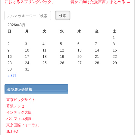
におけるスプリングバック」
普及に向けた提言書」まとめる
→
Post navigation
Search
2026年8月
日
月
火
水
木
金
土
1
2
3
4
5
6
7
8
9
10
11
12
13
14
15
16
17
18
19
20
21
22
23
24
25
26
27
28
29
30
31
« 8月
金型展示会情報
東京ビッグサイト
幕張メッセ
インテック大阪
パシフィコ横浜
東京国際フォーラム
JETRO