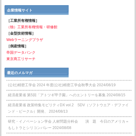
企業情報サイト
［工業所有権情報］
（独）工業所有権情報・研修館
［金型技術情報］
Webラーニングプラザ
［倒産情報］
帝国データバンク
東京商工リサーチ
最近のメルマガ
(公社)精密工学会 2024 年度(公社)精密工学会秋季大会
2024/08/19
経済産業省 第5回「アトツギ甲子園」へのエントリーを募集
2024/08/15
経済産業省 政策特集モビリティDX vol.2 SDV（ソフトウエア・デファイ
ンド・ビークル）開発、
2024/08/13
研究・イノベーション学会 人材問題分科会 演 題 今日のアメリカ＝
もしトラとシリコンバレー
2024/08/08