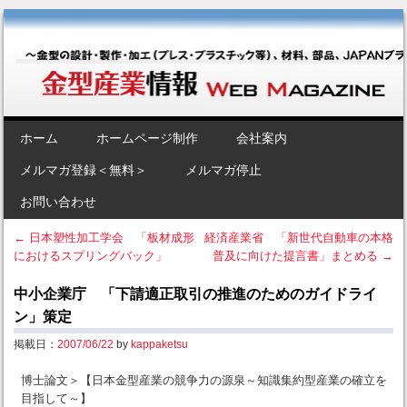
金型産業情報 [Web Magazine]
～金型の設計・製作・加工（プレス・プラスチック等）、材料、部品、
JAPANブランド“金型”のポータルサイト～
SKIP TO CONTENT
ホーム
ホームページ制作
会社案内
Menu
メルマガ登録＜無料＞
メルマガ停止
お問い合わせ
←
日本塑性加工学会 「板材成形
経済産業省 「新世代自動車の本格
におけるスプリングバック」
普及に向けた提言書」まとめる
→
Post navigation
中小企業庁 「下請適正取引の推進のためのガイドライ
ン」策定
掲載日：
2007/06/22
by
kappaketsu
博士論文＞【日本金型産業の競争力の源泉～知識集約型産業の確立を
目指して～】