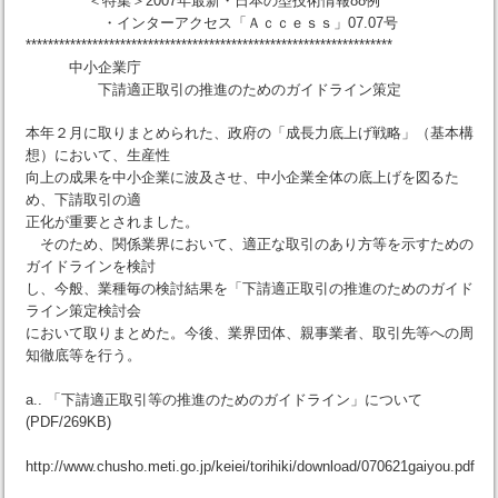
＜特集＞2007年最新・日本の型技術情報88例
・インターアクセス「Ａｃｃｅｓｓ」07.07号
******************************************************************
中小企業庁
下請適正取引の推進のためのガイドライン策定
本年２月に取りまとめられた、政府の「成長力底上げ戦略」（基本構
想）において、生産性
向上の成果を中小企業に波及させ、中小企業全体の底上げを図るた
め、下請取引の適
正化が重要とされました。
そのため、関係業界において、適正な取引のあり方等を示すための
ガイドラインを検討
し、今般、業種毎の検討結果を「下請適正取引の推進のためのガイド
ライン策定検討会
において取りまとめた。今後、業界団体、親事業者、取引先等への周
知徹底等を行う。
a.. 「下請適正取引等の推進のためのガイドライン」について
(PDF/269KB)
http://www.chusho.meti.go.jp/keiei/torihiki/download/070621gaiyou.pdf