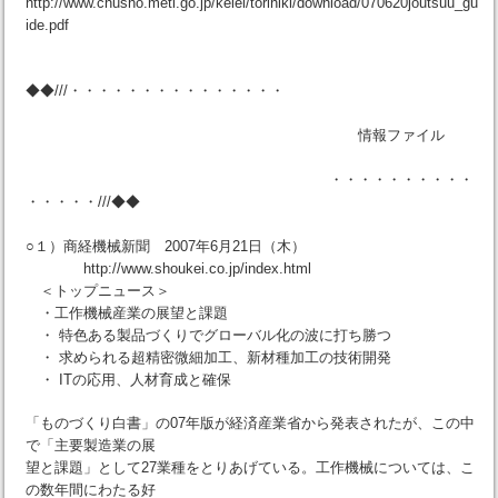
http://www.chusho.meti.go.jp/keiei/torihiki/download/070620joutsuu_gu
ide.pdf
◆◆///・・・・・・・・・・・・・・・
情報ファイル
・・・・・・・・・・
・・・・・///◆◆
○１）商経機械新聞 2007年6月21日（木）
http://www.shoukei.co.jp/index.html
＜トップニュース＞
・工作機械産業の展望と課題
・ 特色ある製品づくりでグローバル化の波に打ち勝つ
・ 求められる超精密微細加工、新材種加工の技術開発
・ ITの応用、人材育成と確保
「ものづくり白書」の07年版が経済産業省から発表されたが、この中
で「主要製造業の展
望と課題」として27業種をとりあげている。工作機械については、こ
の数年間にわたる好