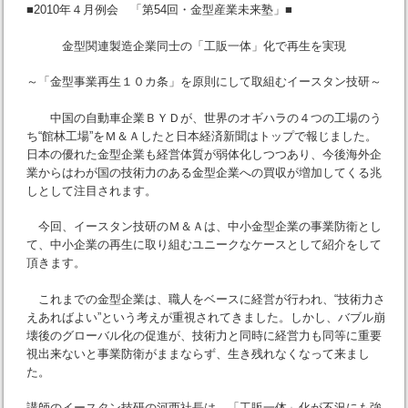
■2010年４月例会 「第54回・金型産業未来塾」■
金型関連製造企業同士の「工販一体」化で再生を実現
～「金型事業再生１０カ条」を原則にして取組むイースタン技研～
中国の自動車企業ＢＹＤが、世界のオギハラの４つの工場のう
ち“館林工場”をＭ＆Ａしたと日本経済新聞はトップで報じました。
日本の優れた金型企業も経営体質が弱体化しつつあり、今後海外企
業からはわが国の技術力のある金型企業への買収が増加してくる兆
しとして注目されます。
今回、イースタン技研のＭ＆Ａは、中小金型企業の事業防衛とし
て、中小企業の再生に取り組むユニークなケースとして紹介をして
頂きます。
これまでの金型企業は、職人をベースに経営が行われ、“技術力さ
えあればよい”という考えが重視されてきました。しかし、バブル崩
壊後のグローバル化の促進が、技術力と同時に経営力も同等に重要
視出来ないと事業防衛がままならず、生き残れなくなって来まし
た。
講師のイースタン技研の河西社長は、「工販一体」化が不況にも強