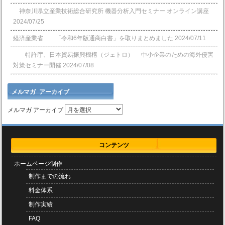
神奈川県立産業技術総合研究所 機器分析入門セミナー オンライン講座
2024/07/25
経済産業省 「令和6年版通商白書」を取りまとめました
2024/07/11
特許庁、日本貿易振興機構（ジェトロ） 中小企業のための海外侵害
対策セミナー開催
2024/07/08
メルマガ アーカイブ
メルマガ アーカイブ
コンテンツ
ホームページ制作
制作までの流れ
料金体系
制作実績
FAQ