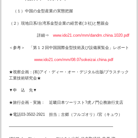
（１）中国の金型産業の実態把握
（２）現地日系/台湾系金型企業の経営者(３社)と懇親会
詳細⇒
www.ido21.com/mm/dandm.china.1020.pdf
＜参考＞ 「第１２回中国国際金型技術及び設備展覧会」レポート
www.ido21.com/mm/08.07sokeizai.china.pdf
★視察企画：(有)アイ・ディー・オー・デジタル出版/プラスチック
工業技術研究会★
▼申 込 先▼
★旅行企画・実施： 近畿日本ツーリスト?虎ノ門公務旅行支店
★電話03-3502-2921 担当；古郷（フルゴオリ）/宮（キュウ）
━━━━━━━━━━━━━━━━━━━━━━━━━━