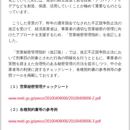
化していくためには、無形の経営資源である技術・ノウハウ・アイ
デアなどを創造、保護、活用していくことが極めて重要なものとな
っています。
こうした背景の下、昨年の通常国会でなされた不正競争防止法の
改正を受けて、経済産業省は、事業者の適切な営業秘密の管理に向
けたアプローチを支援するため、「営業秘密管理指針」を改訂しま
した。
「営業秘密管理指針（改訂版）」では、改正不正競争防止法にお
いて刑事罰の対象とされた行為の明確化を行うとともに、事業者の
実態を踏まえた合理性のある秘密管理の方法を提示しつつ、中小企
業者等の利便に資するチェックシート、各種契約書の参考例等の参
照ツールを掲載しております。
（１）営業秘密管理チェックシート
www.meti.go.jp/press/20100409006/20100409006-2.pdf
（２）各種契約書等の参考例
www.meti.go.jp/press/20100409006/20100409006-3.pdf