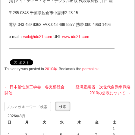
(有)アイ・ディー・オー・デジタル出版 代表取締役 井戸 潔
〒285-0843 千葉県佐倉市中志津2-23-15
電話:043-489-8362 FAX:043-489-8377 携帯:090-4960-1496
e-mail：
web@ido21.com
URL:
www.ido21.com
━━━━━━━━━━━━━━━━━━━━━━━━━━━
This entry was posted in
2010年
. Bookmark the
permalink
.
←
日本塑性加工学会 各支部総会
経済産業省 次世代自動車戦略
開催
2010の公表について
→
Post navigation
Search
2026年8月
日
月
火
水
木
金
土
1