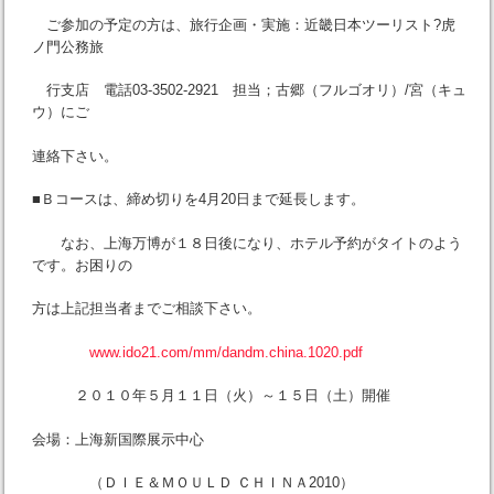
ご参加の予定の方は、旅行企画・実施：近畿日本ツーリスト?虎
ノ門公務旅
行支店 電話03-3502-2921 担当；古郷（フルゴオリ）/宮（キュ
ウ）にご
連絡下さい。
■Ｂコースは、締め切りを4月20日まで延長します。
なお、上海万博が１８日後になり、ホテル予約がタイトのよう
です。お困りの
方は上記担当者までご相談下さい。
www.ido21.com/mm/dandm.china.1020.pdf
２０１０年５月１１日（火）～１５日（土）開催
会場：上海新国際展示中心
（ＤＩＥ＆ＭＯＵＬＤ ＣＨＩＮＡ2010）