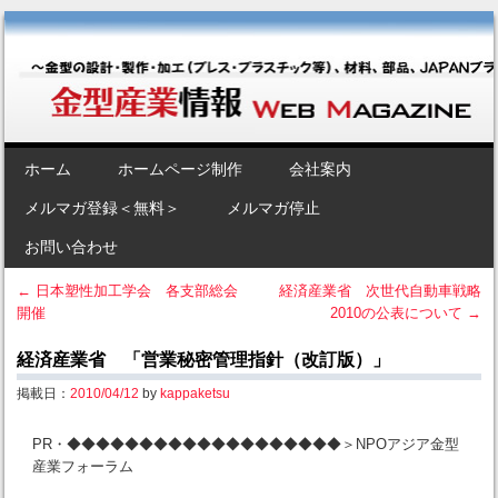
金型産業情報 [Web Magazine]
～金型の設計・製作・加工（プレス・プラスチック等）、材料、部品、
JAPANブランド“金型”のポータルサイト～
SKIP TO CONTENT
ホーム
ホームページ制作
会社案内
Menu
メルマガ登録＜無料＞
メルマガ停止
お問い合わせ
←
日本塑性加工学会 各支部総会
経済産業省 次世代自動車戦略
開催
2010の公表について
→
Post navigation
経済産業省 「営業秘密管理指針（改訂版）」
掲載日：
2010/04/12
by
kappaketsu
PR・◆◆◆◆◆◆◆◆◆◆◆◆◆◆◆◆◆◆◆＞NPOアジア金型
産業フォーラム