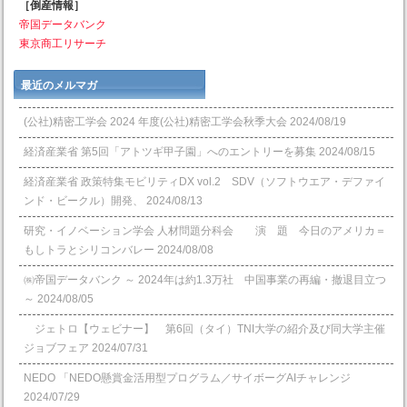
［倒産情報］
帝国データバンク
東京商工リサーチ
最近のメルマガ
(公社)精密工学会 2024 年度(公社)精密工学会秋季大会
2024/08/19
経済産業省 第5回「アトツギ甲子園」へのエントリーを募集
2024/08/15
経済産業省 政策特集モビリティDX vol.2 SDV（ソフトウエア・デファイ
ンド・ビークル）開発、
2024/08/13
研究・イノベーション学会 人材問題分科会 演 題 今日のアメリカ＝
もしトラとシリコンバレー
2024/08/08
㈱帝国データバンク ～ 2024年は約1.3万社 中国事業の再編・撤退目立つ
～
2024/08/05
ジェトロ【ウェビナー】 第6回（タイ）TNI大学の紹介及び同大学主催
ジョブフェア
2024/07/31
NEDO 「NEDO懸賞⾦活⽤型プログラム／サイボーグAIチャレンジ
2024/07/29