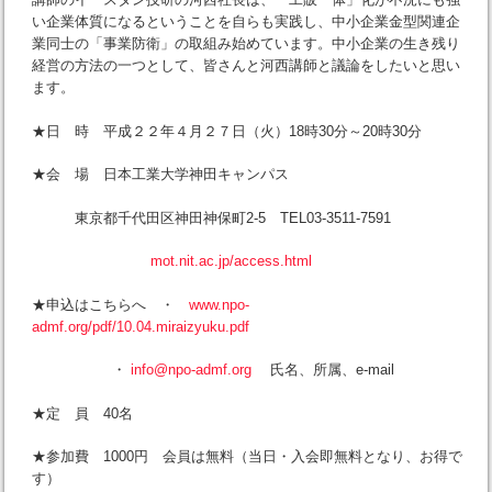
い企業体質になるということを自らも実践し、中小企業金型関連企
業同士の「事業防衛」の取組み始めています。中小企業の生き残り
経営の方法の一つとして、皆さんと河西講師と議論をしたいと思い
ます。
★日 時 平成２２年４月２７日（火）18時30分～20時30分
★会 場 日本工業大学神田キャンパス
東京都千代田区神田神保町2-5 TEL03-3511-7591
mot.nit.ac.jp/access.html
★申込はこちらへ ・
www.npo-
admf.org/pdf/10.04.miraizyuku.pdf
・
info@npo-admf.org
氏名、所属、e-mail
★定 員 40名
★参加費 1000円 会員は無料（当日・入会即無料となり、お得で
す）