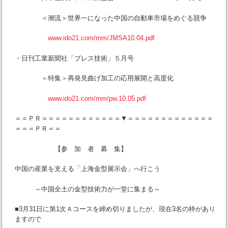
＜潮流＞世界一になった中国の自動車市場をめぐる競争
www.ido21.com/mm/JMSA10.04.pdf
・日刊工業新聞社「プレス技術」５月号
＜特集＞再発見曲げ加工の応用展開と高度化
www.ido21.com/mm/pw.10.05.pdf
＝＝ＰＲ＝＝＝＝＝＝＝＝＝＝＝＝▼＝＝＝＝＝＝＝＝＝＝＝＝＝
＝＝＝ＰＲ＝＝
【参 加 者 募 集】
中国の産業を支える「上海金型展示会」へ行こう
～中国全土の金型技術力が一堂に集まる～
■3月31日に第1次Ａコースを締め切りましたが、現在3名の枠があり
ますので