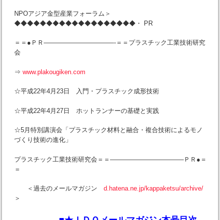
NPOアジア金型産業フォーラム＞
◆◆◆◆◆◆◆◆◆◆◆◆◆◆◆◆◆◆◆・ PR
＝＝●ＰＲ———————————-＝＝プラスチック工業技術研究
会
⇒
www.plakougiken.com
☆平成22年4月23日 入門・プラスチック成形技術
☆平成22年4月27日 ホットランナーの基礎と実践
☆5月特別講演会「プラスチック材料と融合・複合技術によるモノ
づくり技術の進化」
プラスチック工業技術研究会＝＝———————————–ＰＲ●＝
＝
＜過去のメールマガジン
d.hatena.ne.jp/kappaketsu/archive/
＞
■★ＩＤＯメールマガジン本号目次