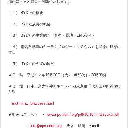
加の皆さまと質疑・討論いたします。
（１） BYD社の概要
（２） BYD社成長の軌跡
（３） BYD社の事業紹介（金型・電池・EMS等々）
（４） 電気自動車のキーテクノロジー＜リチウム＞を武器に世界に
注目
（５） BYD社の今後の展開
★日 時 平成２２年10月26日（火）18時30分～20時30分
★会 場 日本工業大学神田キャンパス(東京都千代田区神田神保町
2-5)
mot.nit.ac.jp/access.html
★申込はこちらへ ・
www.npo-admf.org/pdf/10.10.miraizyuku.pdf
・
info@npo-admf.org
氏名、所属、e-mail