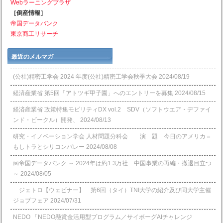
Webラーニングプラザ
［倒産情報］
帝国データバンク
東京商工リサーチ
最近のメルマガ
(公社)精密工学会 2024 年度(公社)精密工学会秋季大会
2024/08/19
経済産業省 第5回「アトツギ甲子園」へのエントリーを募集
2024/08/15
経済産業省 政策特集モビリティDX vol.2 SDV（ソフトウエア・デファイ
ンド・ビークル）開発、
2024/08/13
研究・イノベーション学会 人材問題分科会 演 題 今日のアメリカ＝
もしトラとシリコンバレー
2024/08/08
㈱帝国データバンク ～ 2024年は約1.3万社 中国事業の再編・撤退目立つ
～
2024/08/05
ジェトロ【ウェビナー】 第6回（タイ）TNI大学の紹介及び同大学主催
ジョブフェア
2024/07/31
NEDO 「NEDO懸賞⾦活⽤型プログラム／サイボーグAIチャレンジ