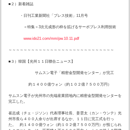
■２）新着雑誌
・日刊工業新聞社「プレス技術」11月号
＜特集＞3次元成形の枠を拡げるサーボプレス利用技術
www.ido21.com/mm/pw.10.11.pdf
～～～～～～～～～～～～～～～～～～～～～～～～～～～～
■３）韓国【光州１１日聯合ニュース】
サムスン電子「精密金型開発センター」が完工
約１４００億ウォン（約１０２億７５００万円）
サムスン電子が光州市の先端産業団地内に精密金型開発センターを
完工した。
崔志成（チェ・ジソン）代表理事社長、姜雲太（カン・ウンテ）光
州市長ら４００人余りが出席するなか、１１日に完工式を行っ
た。 約１４００億ウォン（約１０２億７５００万円）が投じられ