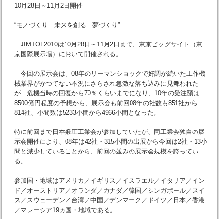
10月28日～11月2日開催
“モノづくり 未来を創る 夢づくり”
JIMTOF2010は10月28日～11月2日まで、東京ビッグサイト（東
京国際展示場）において開催される。
今回の展示会は、08年のリーマンショックで好調が続いた工作機
械業界がかつてない不況にさらされ急激な落ち込みに見舞われた
が、危機当時の回復から70％くらいまでになり、10年の受注額は
8500億円程度の予想から、展示会も前回08年の社数も851社から
814社、小間数は5233小間から4966小間となった。
特に前回まで日本鍛圧工業会が参加していたが、同工業会独自の展
示会開催により、08年は42社・315小間の出展から今回は2社・13小
間と減少していることから、前回の並みの展示会規模を誇ってい
る。
参加国・地域はアメリカ／イギリス／イスラエル／イタリア／イン
ド／オーストリア／オランダ／カナダ／韓国／シンガポール／スイ
ス／スウェーデン／台湾／中国／デンマーク／ドイツ／日本／香港
／マレーシア19ヵ国・地域である。