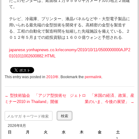
たこのセンターは、延面積１万９５９０平方メートルの地上２階建
て。
テレビ、冷蔵庫、プリンター、液晶パネルなど中・大型電子製品に
用いられる最先端の金型技術を開発する。高精密の金型を製造す
る、工程の自動化で製造時間を短縮した先端施設を備えている。２
０１２年５月までの総投資額は１６００億ウォンと予想される.
japanese.yonhapnews.co.kr/economy/2010/10/11/0500000000AJP2
0101011002600882.HTML
This entry was posted in
2010年
. Bookmark the
permalink
.
←
型技術協会 「アジア型技術セ
ジェトロ 「米国の経済、政策、産
ミナー2010 in Thailand」開催
業のいま、今後の展望」
→
Post navigation
Search
2026年8月
日
月
火
水
木
金
土
1