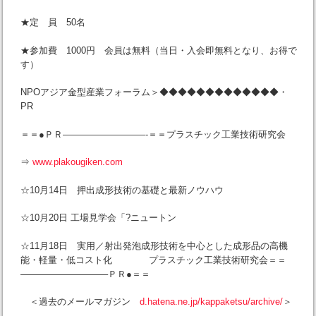
★定 員 50名
★参加費 1000円 会員は無料（当日・入会即無料となり、お得で
す）
NPOアジア金型産業フォーラム＞◆◆◆◆◆◆◆◆◆◆◆◆◆・
PR
＝＝●ＰＲ—————————-＝＝プラスチック工業技術研究会
⇒
www.plakougiken.com
☆10月14日 押出成形技術の基礎と最新ノウハウ
☆10月20日 工場見学会「?ニュートン
☆11月18日 実用／射出発泡成形技術を中心とした成形品の高機
能・軽量・低コスト化 プラスチック工業技術研究会＝＝
—————————–ＰＲ●＝＝
＜過去のメールマガジン
d.hatena.ne.jp/kappaketsu/archive/
＞