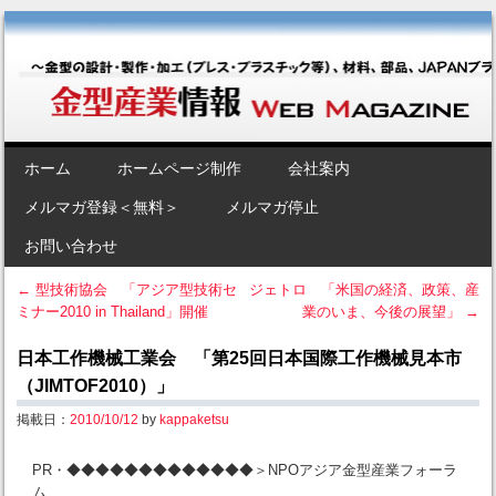
金型産業情報 [Web Magazine]
～金型の設計・製作・加工（プレス・プラスチック等）、材料、部品、
JAPANブランド“金型”のポータルサイト～
SKIP TO CONTENT
ホーム
ホームページ制作
会社案内
Menu
メルマガ登録＜無料＞
メルマガ停止
お問い合わせ
←
型技術協会 「アジア型技術セ
ジェトロ 「米国の経済、政策、産
ミナー2010 in Thailand」開催
業のいま、今後の展望」
→
Post navigation
日本工作機械工業会 「第25回日本国際工作機械見本市
（JIMTOF2010）」
掲載日：
2010/10/12
by
kappaketsu
PR・◆◆◆◆◆◆◆◆◆◆◆◆◆＞NPOアジア金型産業フォーラ
ム