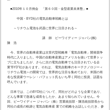
■2010年１０月例会 「第６０回・金型産業未来塾」■
中国・BYD社の電気自動車戦略とは
～リチウム電池を武器に世界に注目される～
講 師 ビーワイディー ジャパン(株)
陳 浩
今、世界の自動車産業は次世代型戦略車「電気自動車」開発競争
時代に入りました。中国の自動車産業はアメリカを抜いて世界トッ
プに立ちましたが、さらに次の電気自動車でも注目されている企
業“BYD”社があります。それは、 電気自動車のキーテクノロジー＜
リチウム電池＞の開発では、世界的な注目を集めており、米国の有
名な投資家ウーレン・バフェット氏もいち早く同社に投資、話題を
呼んでいます。
日本では、このBYD社について、同社がどのような企業であり、
どんな事業で急速な成長をしたか、あまり知られていません。今
回、ビーワイディー ジャパン（株）営業統括部・陳浩統括部長から
同社の成長の軌跡と電気自動車産 業での戦略をお話しいただき、参