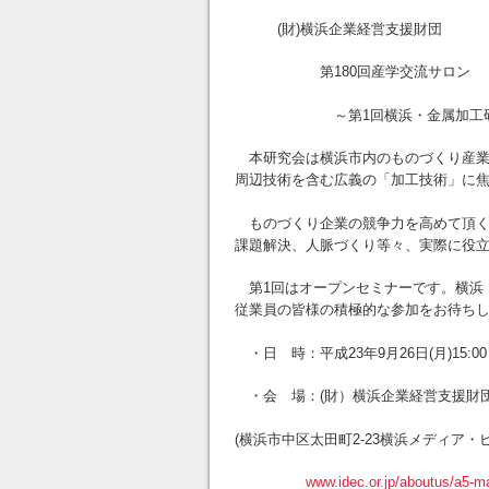
(財)横浜企業経営支援財団
第180回産学交流サロン
～第1回横浜・金属加工研究会
本研究会は横浜市内のものづくり産業
周辺技術を含む広義の「加工技術」に
ものづくり企業の競争力を高めて頂く
課題解決、人脈づくり等々、実際に役
第1回はオープンセミナーです。横浜
従業員の皆様の積極的な参加をお待ち
・日 時：平成23年9月26日(月)15:00～1
・会 場：(財）横浜企業経営支援財
(横浜市中区太田町2-23横浜メディア・
www.idec.or.jp/aboutus/a5-m