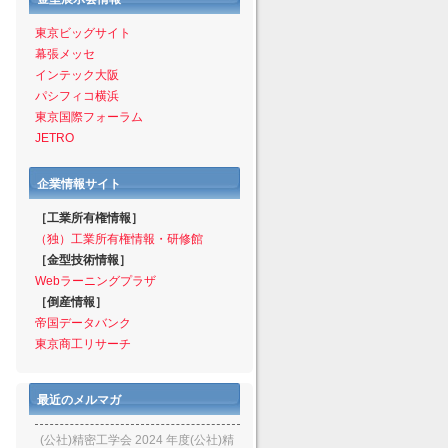
東京ビッグサイト
幕張メッセ
インテック大阪
パシフィコ横浜
東京国際フォーラム
JETRO
企業情報サイト
［工業所有権情報］
（独）工業所有権情報・研修館
［金型技術情報］
Webラーニングプラザ
［倒産情報］
帝国データバンク
東京商工リサーチ
最近のメルマガ
(公社)精密工学会 2024 年度(公社)精