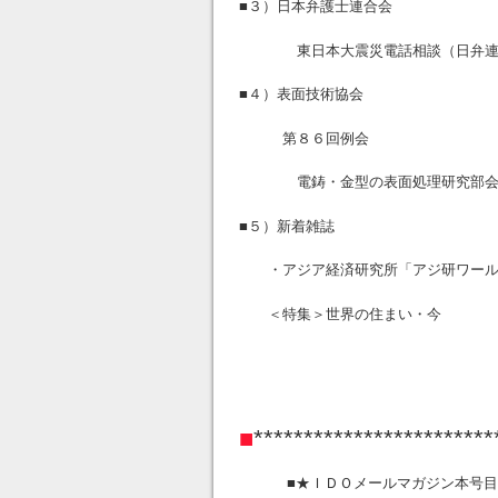
■３）日本弁護士連合会
東日本大震災電話相談（日弁連
■４）表面技術協会
第８６回例会
電鋳・金型の表面処理研究部
■５）新着雑誌
・アジア経済研究所「アジ研ワール
＜特集＞世界の住まい・今
■
***********************
■★ＩＤＯメールマガジン本号目