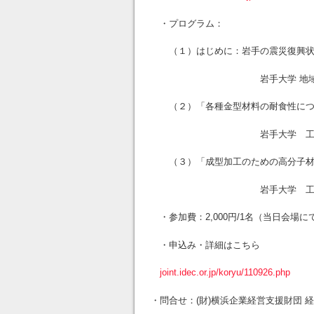
・プログラム：
（１）はじめに：岩手の震災復興状
岩手大学 地域連携推進
（２）「各種金型材料の耐食性につ
岩手大学 工学部 
（３）「成型加工のための高分子材
岩手大学 工学部 准
・参加費：2,000円/1名（当日会場
・申込み・詳細はこちら
joint.idec.or.jp/koryu/110926.php
・問合せ：(財)横浜企業経営支援財団 