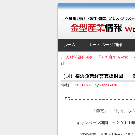
金型産業情報 [Web 
～金型の設計・製作・加工（プレス・プラス
SKIP TO CONTENT
ホーム
ホームページ制作
Menu
←
人材問題分科会 「人を育てる経営、
戦」
Post navigation
（財）横浜企業経営支援財団 「第
掲載日：
2011/09/01
by
kappaketsu
PR＝＝＝＝＝＝＝＝＝＝＝＝＝＝＝＝
「節電」、「円高」ものづく
キャンペーン期間 ⇒２０１１年７
通常価格より30％OFF＜金型部