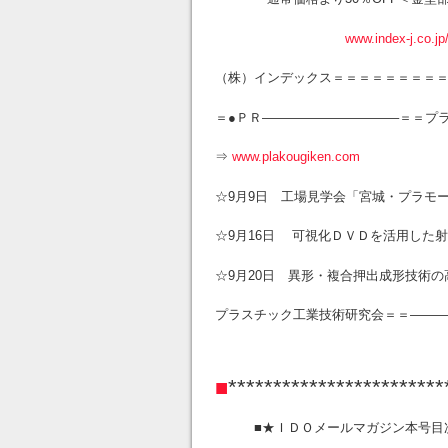
www.index-j.co.jp
（株）インデックス＝＝＝＝＝＝＝＝＝
＝●ＰＲ——————————–＝＝プ
⇒
www.plakougiken.com
☆9月9日 工場見学会「宮城・プラモ
☆9月16日 可視化ＤＶＤを活用した
☆9月20日 異形・複合押出成形技術
プラスチック工業技術研究会＝＝———
■
***********************
■★ＩＤＯメールマガジン本号目