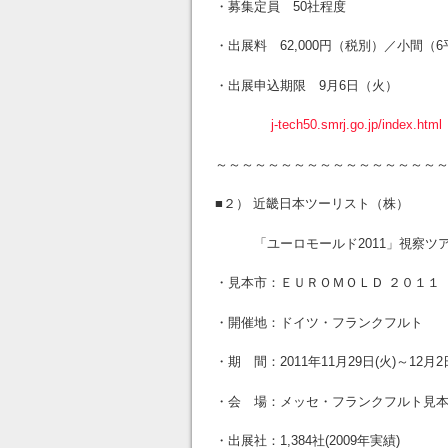
・募集定員 50社程度
・出展料 62,000円（税別）／小間（
・出展申込期限 9月6日（火）
j-tech50.smrj.go.jp/index.html
～～～～～～～～～～～～～～～～～
■２） 近畿日本ツーリスト（株）
「ユーロモールド2011」視察ツ
・見本市：ＥＵＲＯＭＯＬＤ ２０１１
・開催地：ドイツ・フランクフルト
・期 間：2011年11月29日(火)～12月2
・会 場：メッセ・フランクフルト見
・出展社：1,384社(2009年実績)