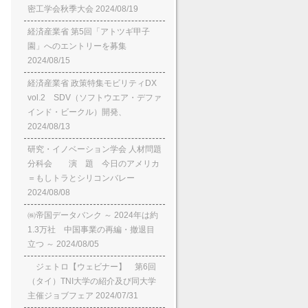
密工学会秋季大会
2024/08/19
経済産業省 第5回「アトツギ甲子
園」へのエントリーを募集
2024/08/15
経済産業省 政策特集モビリティDX
vol.2 SDV（ソフトウエア・デファ
インド・ビークル）開発、
2024/08/13
研究・イノベーション学会 人材問題
分科会 演 題 今日のアメリカ
＝もしトラとシリコンバレー
2024/08/08
㈱帝国データバンク ～ 2024年は約
1.3万社 中国事業の再編・撤退目
立つ ～
2024/08/05
ジェトロ【ウェビナー】 第6回
（タイ）TNI大学の紹介及び同大学
主催ジョブフェア
2024/07/31