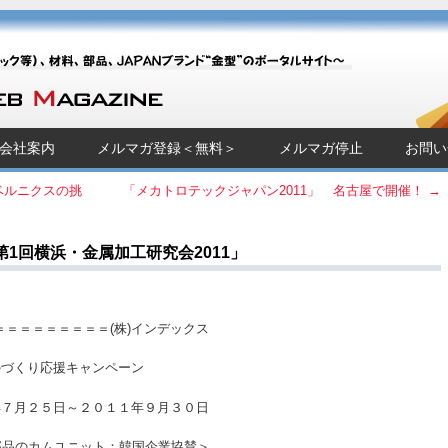
Magazine]
チック等）、材料、部品、JAPANブランド“金型”のポータルサイト～
会社案内
メルマガ登録＜無料＞
メルマガ停止
お問い
ベルニクスの挑
「メカトロテックジャパン2011」 名古屋で開催！
→
1回横浜・金属加工研究会2011」
＝＝＝＝＝＝＝＝＝(株)インデックス
り応援キャンペーン
月２５日～２０１１年９月３０日
品のカムユニット：韓国企業協賛＞