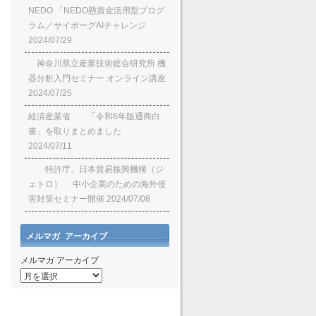
NEDO 「NEDO懸賞⾦活⽤型プログ
ラム／サイボーグAIチャレンジ
2024/07/29
神奈川県立産業技術総合研究所 機
器分析入門セミナー オンライン講座
2024/07/25
経済産業省 「令和6年版通商白
書」を取りまとめました
2024/07/11
特許庁、日本貿易振興機構（ジ
ェトロ） 中小企業のための海外侵
害対策セミナー開催
2024/07/08
メルマガ アーカイブ
メルマガ アーカイブ