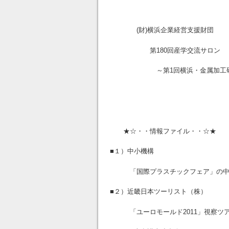
(財)横浜企業経営支援財団
第180回産学交流サロン
～第1回横浜・金属加工研究会
★☆・・情報ファイル・・☆★
■１）中小機構
「国際プラスチックフェア」の中小
■２）近畿日本ツーリスト（株）
「ユーロモールド2011」視察ツ