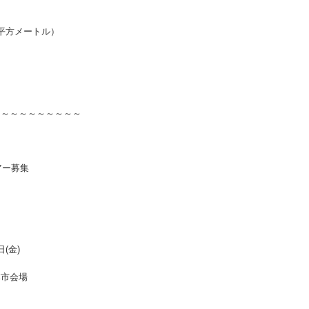
6平方メートル）
～～～～～～～～～～
アー募集
日(金)
本市会場