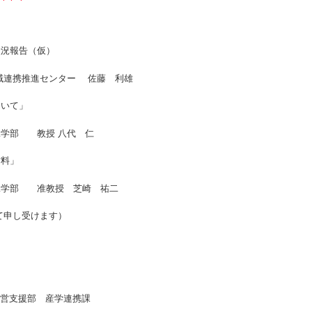
況報告（仮）
センター 佐藤 利雄
いて」
教授 八代 仁
料」
教授 芝崎 祐二
にて申し受けます）
経営支援部 産学連携課