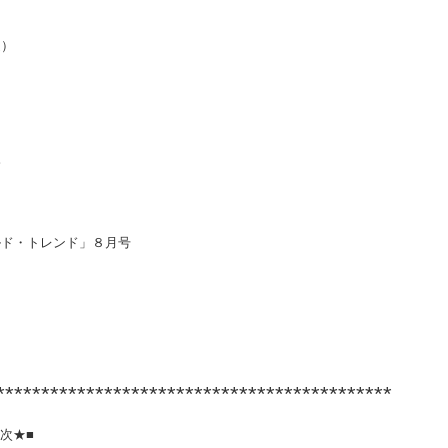
）
会
ド・トレンド」８月号
*********************************************
次★■