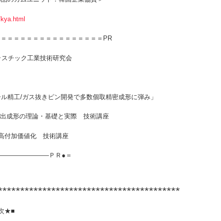
/kya.html
＝＝＝＝＝＝＝＝＝＝＝＝＝＝＝＝PR
ラスチック工業技術研究会
ール精工/ガス抜きピン開発で多数個取精密成形に弾み」
射出成形の理論・基礎と実際 技術講座
の高付加価値化 技術講座
———————–ＰＲ●＝
******************************************
次★■