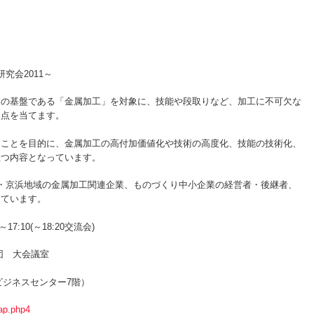
2011～
の基盤である「金属加工」を対象に、技能や段取りなど、加工に不可欠な
焦点を当てます。
ことを目的に、金属加工の高付加価値化や技術の高度化、技能の技術化、
立つ内容となっています。
・京浜地域の金属加工関連企業、ものづくり中小企業の経営者・後継者、
しています。
7:10(～18:20交流会)
団 大会議室
ビジネスセンター7階）
ap.php4