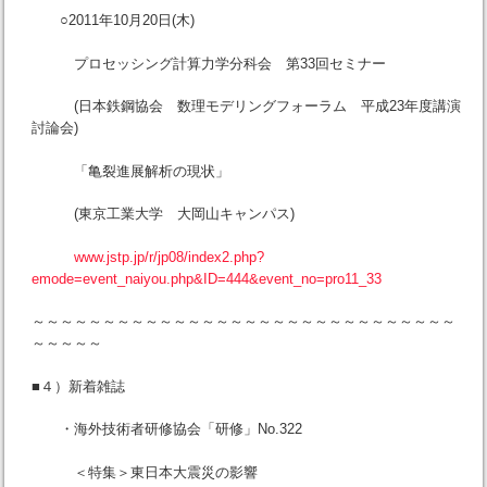
○2011年10月20日(木)
プロセッシング計算力学分科会 第33回セミナー
(日本鉄鋼協会 数理モデリングフォーラム 平成23年度講演
討論会)
「亀裂進展解析の現状」
(東京工業大学 大岡山キャンパス)
www.jstp.jp/r/jp08/index2.php?
emode=event_naiyou.php&ID=444&event_no=pro11_33
～～～～～～～～～～～～～～～～～～～～～～～～～～～～～～
～～～～～
■４）新着雑誌
・海外技術者研修協会「研修」No.322
＜特集＞東日本大震災の影響