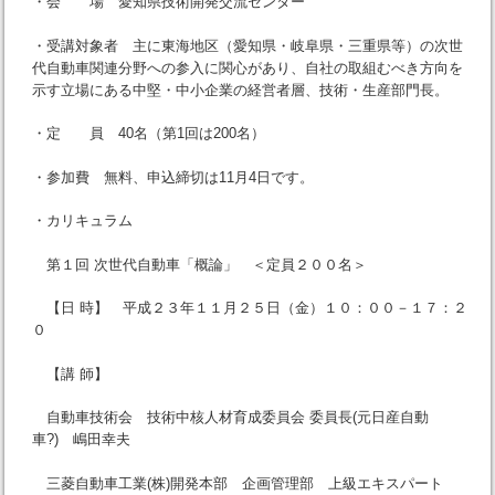
・会 場 愛知県技術開発交流センター
・受講対象者 主に東海地区（愛知県・岐阜県・三重県等）の次世
代自動車関連分野への参入に関心があり、自社の取組むべき方向を
示す立場にある中堅・中小企業の経営者層、技術・生産部門長。
・定 員 40名（第1回は200名）
・参加費 無料、申込締切は11月4日です。
・カリキュラム
第１回 次世代自動車「概論」 ＜定員２００名＞
【日 時】 平成２３年１１月２５日（金）１０：００－１７：２
０
【講 師】
自動車技術会 技術中核人材育成委員会 委員長(元日産自動
車?) 嶋田幸夫
三菱自動車工業(株)開発本部 企画管理部 上級エキスパート