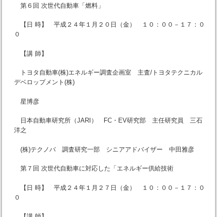
第６回 次世代自動車「燃料」
【日 時】 平成２４年１月２０日（金） １０：００－１７：０
０
【講 師】
トヨタ自動車(株)エネルギー調査企画室 主査/トヨタテクニカル
デベロップメント(株)
星博彦
日本自動車研究所（JARI） FC・EV研究部 主任研究員 三石
洋之
(株)テクノバ 調査研究一部 シニアアドバイザー 中田雅彦
第７回 次世代自動車に対応した「エネルギー供給技術
【日 時】 平成２４年１月２７日（金） １０：００－１７：０
０
【講 師】