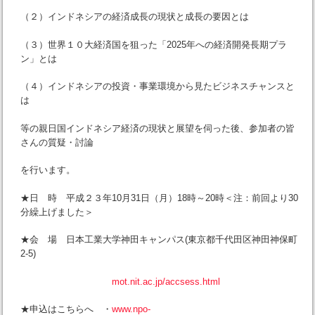
（２）インドネシアの経済成長の現状と成長の要因とは
（３）世界１０大経済国を狙った「2025年への経済開発長期プラ
ン」とは
（４）インドネシアの投資・事業環境から見たビジネスチャンスと
は
等の親日国インドネシア経済の現状と展望を伺った後、参加者の皆
さんの質疑・討論
を行います。
★日 時 平成２３年10月31日（月）18時～20時＜注：前回より30
分繰上げました＞
★会 場 日本工業大学神田キャンパス(東京都千代田区神田神保町
2-5)
mot.nit.ac.jp/accsess.html
★申込はこちらへ ・
www.npo-