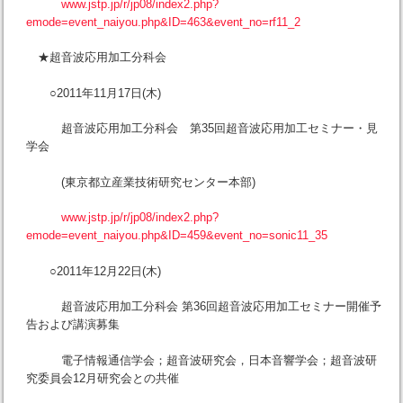
www.jstp.jp/r/jp08/index2.php?
emode=event_naiyou.php&ID=463&event_no=rf11_2
★超音波応用加工分科会
○2011年11月17日(木)
超音波応用加工分科会 第35回超音波応用加工セミナー・見
学会
(東京都立産業技術研究センター本部)
www.jstp.jp/r/jp08/index2.php?
emode=event_naiyou.php&ID=459&event_no=sonic11_35
○2011年12月22日(木)
超音波応用加工分科会 第36回超音波応用加工セミナー開催予
告および講演募集
電子情報通信学会；超音波研究会，日本音響学会；超音波研
究委員会12月研究会との共催