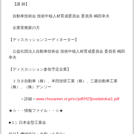
【講 師】
自動車技術会 技術中核人材育成委員会 委員長 嶋田幸夫
企業実務家の方
【ディスカッションコーディネーター】
公益社団法人自動車技術会 技術中核人材育成委員会 委員長 嶋田
幸夫
【ディスカッション参加予定企業】
トヨタ自動車（株）、本田技研工業（株）、三菱自動車工業
（株）、（株）デンソー
＜詳細＞
www.chusanren.or.jp/sc/pdf/H23jisedaitokai1.pdf
★☆・・情報ファイル・・☆★
■１）日本金型工業会