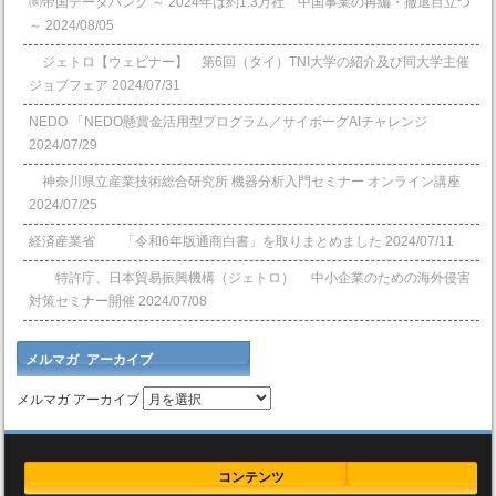
㈱帝国データバンク ～ 2024年は約1.3万社 中国事業の再編・撤退目立つ
～
2024/08/05
ジェトロ【ウェビナー】 第6回（タイ）TNI大学の紹介及び同大学主催
ジョブフェア
2024/07/31
NEDO 「NEDO懸賞⾦活⽤型プログラム／サイボーグAIチャレンジ
2024/07/29
神奈川県立産業技術総合研究所 機器分析入門セミナー オンライン講座
2024/07/25
経済産業省 「令和6年版通商白書」を取りまとめました
2024/07/11
特許庁、日本貿易振興機構（ジェトロ） 中小企業のための海外侵害
対策セミナー開催
2024/07/08
メルマガ アーカイブ
メルマガ アーカイブ
コンテンツ