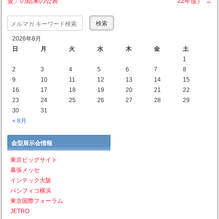
査」の結果の公表
22年度）
→
Post navigation
Search
2026年8月
日
月
火
水
木
金
土
1
2
3
4
5
6
7
8
9
10
11
12
13
14
15
16
17
18
19
20
21
22
23
24
25
26
27
28
29
30
31
« 8月
金型展示会情報
東京ビッグサイト
幕張メッセ
インテック大阪
パシフィコ横浜
東京国際フォーラム
JETRO