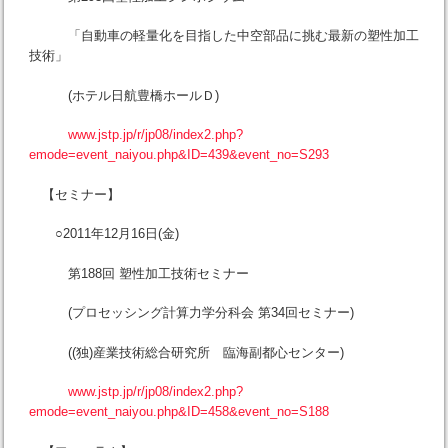
「自動車の軽量化を目指した中空部品に挑む最新の塑性加工
技術」
(ホテル日航豊橋ホールＤ)
www.jstp.jp/r/jp08/index2.php?
emode=event_naiyou.php&ID=439&event_no=S293
【セミナー】
○2011年12月16日(金)
第188回 塑性加工技術セミナー
(プロセッシング計算力学分科会 第34回セミナー)
((独)産業技術総合研究所 臨海副都心センター)
www.jstp.jp/r/jp08/index2.php?
emode=event_naiyou.php&ID=458&event_no=S188