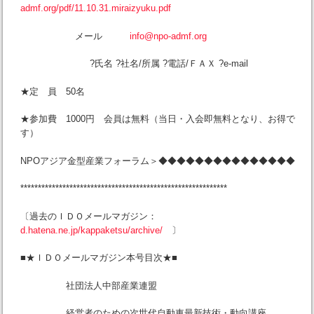
admf.org/pdf/11.10.31.miraizyuku.pdf
メール
info@npo-admf.org
?氏名 ?社名/所属 ?電話/ＦＡＸ ?e-mail
★定 員 50名
★参加費 1000円 会員は無料（当日・入会即無料となり、お得で
す）
NPOアジア金型産業フォーラム＞◆◆◆◆◆◆◆◆◆◆◆◆◆◆◆
***********************************************************
〔過去のＩＤＯメールマガジン：
d.hatena.ne.jp/kappaketsu/archive/
〕
■★ＩＤＯメールマガジン本号目次★■
社団法人中部産業連盟
経営者のための次世代自動車最新技術・動向講座