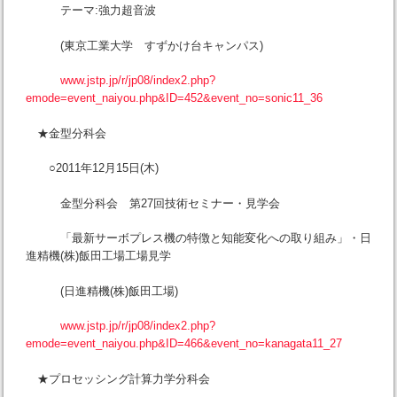
テーマ:強力超音波
(東京工業大学 すずかけ台キャンパス)
www.jstp.jp/r/jp08/index2.php?
emode=event_naiyou.php&ID=452&event_no=sonic11_36
★金型分科会
○2011年12月15日(木)
金型分科会 第27回技術セミナー・見学会
「最新サーボプレス機の特徴と知能変化への取り組み」・日
進精機(株)飯田工場工場見学
(日進精機(株)飯田工場)
www.jstp.jp/r/jp08/index2.php?
emode=event_naiyou.php&ID=466&event_no=kanagata11_27
★プロセッシング計算力学分科会