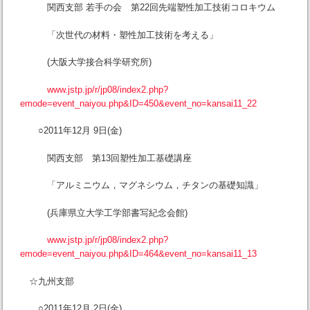
関西支部 若手の会 第22回先端塑性加工技術コロキウム
「次世代の材料・塑性加工技術を考える」
(大阪大学接合科学研究所)
www.jstp.jp/r/jp08/index2.php?
emode=event_naiyou.php&ID=450&event_no=kansai11_22
○2011年12月 9日(金)
関西支部 第13回塑性加工基礎講座
「アルミニウム，マグネシウム，チタンの基礎知識」
(兵庫県立大学工学部書写紀念会館)
www.jstp.jp/r/jp08/index2.php?
emode=event_naiyou.php&ID=464&event_no=kansai11_13
☆九州支部
○2011年12月 2日(金)