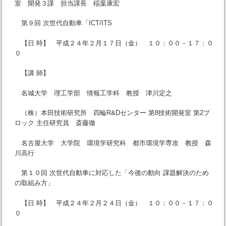
室 開発３課 担当課長 稲葉康宏
第９回 次世代自動車「ICT/ITS
【日 時】 平成２４年２月１７日（金） １０：００－１７：０
０
【講 師】
名城大学 理工学部 情報工学科 教授 津川定之
（株）本田技術研究所 四輪R&Dセンター 第8技術開発室 第2ブ
ロック 主任研究員 斎藤徹
名古屋大学 大学院 環境学研究科 都市環境学専攻 教授 森
川高行
第１０回 次世代自動車に対応した「今後の動向 課題解決のため
の取組み方」
【日 時】 平成２４年２月２４日（金） １０：００－１７：０
０