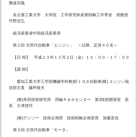
難波宗義
名古屋工業大学 大学院 工学研究科産業戦略工学専攻 准教授
竹野忠弘
経済産業省中部経済産業局
第２回 次世代自動車「エンジン」 ＜以降、定員４０名＞
【日 時】 平成２３年１２月２日（金）１０：００－１７：００
【講 師】
愛知工業大学工学部機械学科教授/トヨタ自動車(株) エンジン統
括部主査 藤村俊夫
(株)本田技術研究所 四輪Ｒ＆Ｄセンター 第3技術開発室 室
長 大津啓司
(株)デンソー 技術企画部 技術戦略企画室長 加藤直也
第３回 次世代自動車「モータ」