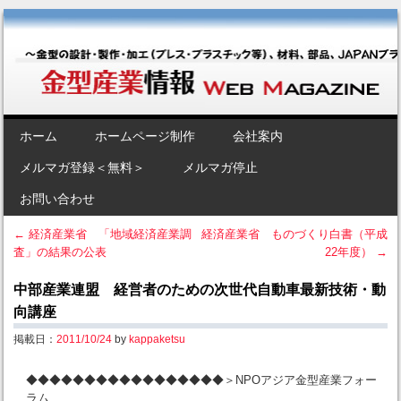
金型産業情報 [Web Magazine]
～金型の設計・製作・加工（プレス・プラスチック等）、材料、部品、
JAPANブランド“金型”のポータルサイト～
SKIP TO CONTENT
ホーム
ホームページ制作
会社案内
Menu
メルマガ登録＜無料＞
メルマガ停止
お問い合わせ
←
経済産業省 「地域経済産業調
経済産業省 ものづくり白書（平成
査」の結果の公表
22年度）
→
Post navigation
中部産業連盟 経営者のための次世代自動車最新技術・動
向講座
掲載日：
2011/10/24
by
kappaketsu
◆◆◆◆◆◆◆◆◆◆◆◆◆◆◆◆◆＞NPOアジア金型産業フォー
ラム