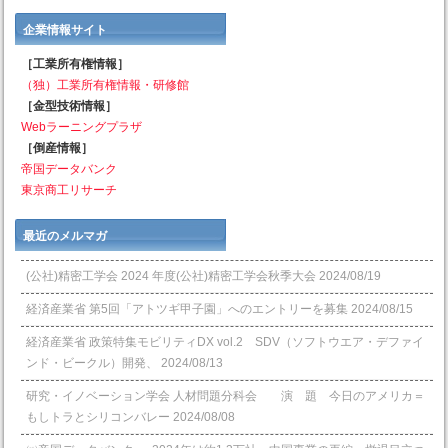
企業情報サイト
［工業所有権情報］
（独）工業所有権情報・研修館
［金型技術情報］
Webラーニングプラザ
［倒産情報］
帝国データバンク
東京商工リサーチ
最近のメルマガ
(公社)精密工学会 2024 年度(公社)精密工学会秋季大会
2024/08/19
経済産業省 第5回「アトツギ甲子園」へのエントリーを募集
2024/08/15
経済産業省 政策特集モビリティDX vol.2 SDV（ソフトウエア・デファイ
ンド・ビークル）開発、
2024/08/13
研究・イノベーション学会 人材問題分科会 演 題 今日のアメリカ＝
もしトラとシリコンバレー
2024/08/08