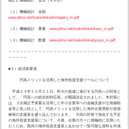
統計】機械統計：金型（８月分）
（１）機械統計 金額
www.jdma.net/toukei/kikai/kinngaku_m.pdf
（２）機械統計 重量
www.jdma.net/toukei/kikai/kazu_m.pdf
（３）機械統計 数量
www.jdma.net/toukei/kikai/jyuryo_m.pdf
～～～～～～～～～～～～～～～～～～～～～～～～～～～～～～
～～～～～
■２）経済産業省
円高メリットを活用した海外投資支援ツールについて
平成２３年１０月２１日、昨今の急速に進行する円高への対策と
して、「円高への総合的対応策」が閣議決定されました。本対策に
は、３次補正予算案を活用した中小企業等への金融支援や立地補助
金等と並ぶ柱として、円高メリットを活用した海外企業買収や資源
確保の支援策を盛り込んでおります。 今回の対策で強化する予定
の海外投資支援策について、今後、企業の方々に積極的に活用いた
だくため、既存の海外投資支援策とあわせて一覧可能な資料を作成