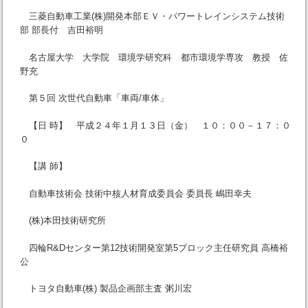
三菱自動車工業(株)開発本部ＥＶ・パワートレインシステム技術
部 部長付 吉田裕明
名古屋大学 大学院 環境学研究科 都市環境学専攻 教授 佐
野充
第５回 次世代自動車「車両/車体」
【日 時】 平成２４年１月１３日（金） １０：００－１７：０
０
【講 師】
自動車技術会 技術中核人材育成委員会 委員長 嶋田幸夫
(株)本田技術研究所
四輪R&Dセンター第12技術開発室第5ブロック主任研究員 高橋裕
公
トヨタ自動車(株) 製品企画部主査 粥川宏