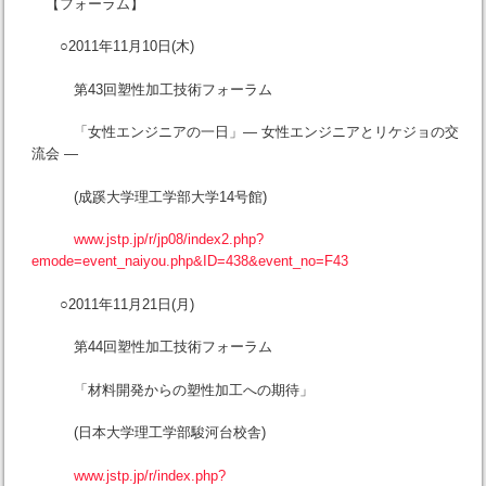
【フォーラム】
○2011年11月10日(木)
第43回塑性加工技術フォーラム
「女性エンジニアの一日」― 女性エンジニアとリケジョの交
流会 ―
(成蹊大学理工学部大学14号館)
www.jstp.jp/r/jp08/index2.php?
emode=event_naiyou.php&ID=438&event_no=F43
○2011年11月21日(月)
第44回塑性加工技術フォーラム
「材料開発からの塑性加工への期待」
(日本大学理工学部駿河台校舎)
www.jstp.jp/r/index.php?