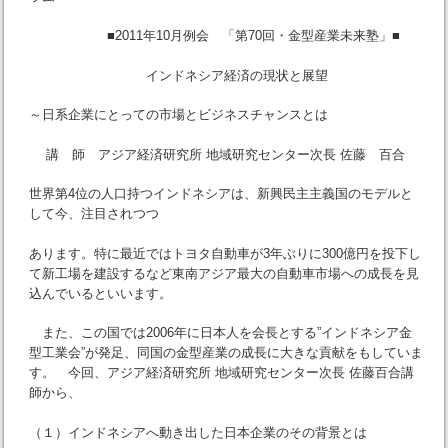
■2011年10月例会 「第70回・金型産業未来塾」■
インドネシア経済の現状と展望
～日系企業にとっての市場とビジネスチャンスとは
講 師 アジア経済研究所 地域研究センター次長 佐藤 百合
世界第4位の人口持つインドネシアは、新興民主主義国のモデルと
して今、注目されつつ
あります。特に最近ではトヨタ自動車が3年ぶりに300億円を投下し
て新工場を建設するなど東南アジア最大の自動車市場への成長を見
込んでいるといいます。
また、この国では2006年に日本人を会長とする”インドネシア金
型工業会”が発足、同国の金型産業の成長に大きな貢献をもしていま
す。 今回、アジア経済研究所 地域研究センター次長 佐藤百合講
師から、
（１）インドネシアへ動き出した日本企業のその背景とは