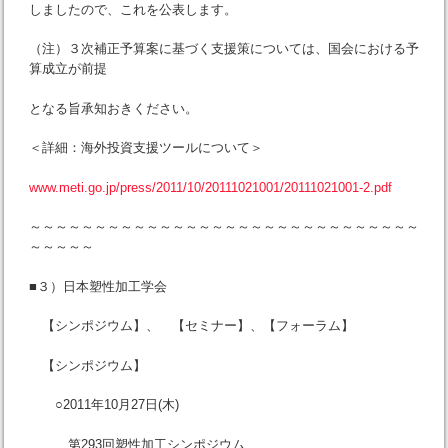
しましたので、これを公表します。
（注）３次補正予算案に基づく支援策については、国会における予
算成立が前提
となる旨承知おきください。
＜詳細：海外投資支援ツールについて＞
www.meti.go.jp/press/2011/10/20111021001/20111021001-2.pdf
～～～～～～～～～～～～～～～～～～～～～～～～～～～～～～
～～～～～
■３）日本塑性加工学会
【シンポジウム】、 【セミナー】、【フォーラム】
【シンポジウム】
○2011年10月27日(木)
第293回塑性加工シンポジウム