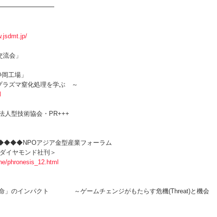
━━━━━━━━━
.jsdmt.jp/
流会」
岡工場」
 プラズマ窒化処理を学ぶ ～
l
会・PR+++
◆◆◆◆NPOアジア金型産業フォーラム
業革命/ダイヤモンド社刊＞
ne/phronesis_12.html
ト ～ゲームチェンジがもたらす危機(Threat)と機会