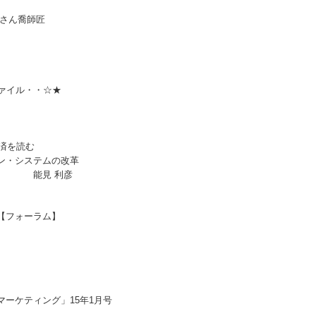
柳家さん喬師匠
・・☆★
済を読む
・システムの改革
利彦
フォーラム】
ケティング」15年1月号