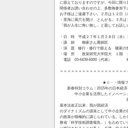
に据えておりますのですが、今回に限
関係者お誘い合わせの上、多数御参加下
お子様はご遠慮下さい。２月は１２日（
・里海に風穴を開け、とんがる」３月は１
「我が人生に悔い無し」と題してお話
・日 時 平成２７年１月２８日（水）
・講 師 柳家さん喬師匠
・演 題 修行・修行で鍛える 噺家の
・場 所 政策研究大学院大 １階
電話 03-6439-6000（代表）
＝＝＝＝＝＝＝＝＝＝＝＝＝＝＝＝＝＝
★☆・・情報ファイル・・
新春特別コラム：2015年の日本経済
中小企業を活用したイノベーショ
能見 利彦 我が国におい
基本法改正以来、我が国経済
のダイナミズムの源泉として中小企業の
の政策が積極的に講じられている。しかし、
務省「科学技術調査報告」）を占めてい