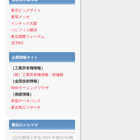
東京ビッグサイト
幕張メッセ
インテック大阪
パシフィコ横浜
東京国際フォーラム
JETRO
企業情報サイト
［工業所有権情報］
（独）工業所有権情報・研修館
［金型技術情報］
Webラーニングプラザ
［倒産情報］
帝国データバンク
東京商工リサーチ
最近のメルマガ
(公社)精密工学会 2024 年度(公社)精