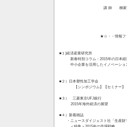
講 師 
★☆・・情報ファイル
■１)経済産業研究所
新春特別コラム：2015年の日本経
中小企業を活用したイノベーション
能見 
■２）日本塑性加工学会
【シンポジウム】【セミナー】【
■３） 三菱東京UFJ銀行
2015年海外経済の展望
■４）新着雑誌
・ニュースダイジェスト社「生産財マー
＜特集＞2015年の市場戦略