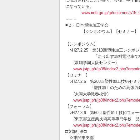
に検討されることが多く、今後、中小企
になっている。
www.rieti.go.jp/jp/columns/s15_
～～～
■２）日本塑性加工学会
【シンポジウム】【セミナー】【
【シンポジウム】
○H27.2.25 第313回塑性加工シンポ
「走り出す燃料電池車で求めら
(常翔学園大阪センター)
www.jstp.jp/r/jp08/index2.php?em
【セミナー】
○H27.2.6 第208回塑性加工技術セミ
「塑性加工のための高張力鋼板の
(大同大学滝春校舎)
www.jstp.jp/r/jp08/index2.php?em
【フォーラム】
○H27.3.6 第60回塑性加工技術フ
(東京都立産業技術高等専門学校 品
www.jstp.jp/r/jp08/index2.php?em
□支部行事□
☆東関東支部