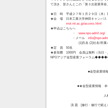
て頂き、皆さんとこの「第３次産業革
★日 時 平成２７年１月２９日（木）1
★会 場 日本工業大学神田キャンパス
mot.nit.ac.jp/access.html
★申込はこちらへ
・
www.npo-admf.org/
・メール
info@npo-adm
(1)氏名 (2)社名/所属 (3)電話/
★定 員 50名
★参加費 1000円 会員は無料（当日
NPOアジア金型産業フォーラム◆◆◆
■金型産業情報■＜2015.
■★金型産業情報 本
人材問題分
演 題 [修行・修行で鍛える 