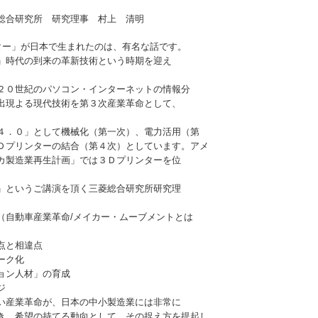
 研究理事 村上 清明
ー」が日本で生まれたのは、有名な話です。
」時代の到来の革新技術という時期を迎え
２０世紀のパソコン・インターネットの情報分
出現よる現代技術を第３次産業革命として、
４．０」として機械化（第一次）、電力活用（第
Ｄプリンターの結合（第４次）としています。アメ
カ製造業再生計画」では３Ｄプリンターを位
」というご講演を頂く三菱総合研究所研究理
（自動車産業革命/メイカー・ムーブメントとは
点と相違点
ーク化
ョン人材」の育成
ジ
い産業革命が、日本の中小製造業には非常に
き、希望の持てる動向として、その捉え方を提起し