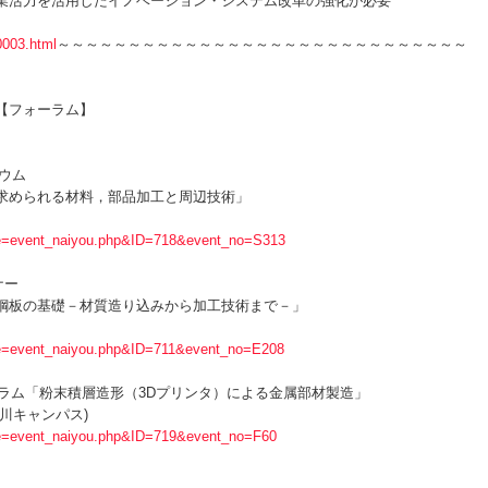
業活力を活用したイノベーション・システム改革の強化が必要
0003.html
～～～～～～～～～～～～～～～～～～～～～～～～～～～～～
フォーラム】
ジウム
れる材料，部品加工と周辺技術」
ode=event_naiyou.php&ID=718&event_no=S313
ナー
基礎－材質造り込みから加工技術まで－」
ode=event_naiyou.php&ID=711&event_no=E208
ォーラム「粉末積層造形（3Dプリンタ）による金属部材製造」
川キャンパス)
ode=event_naiyou.php&ID=719&event_no=F60