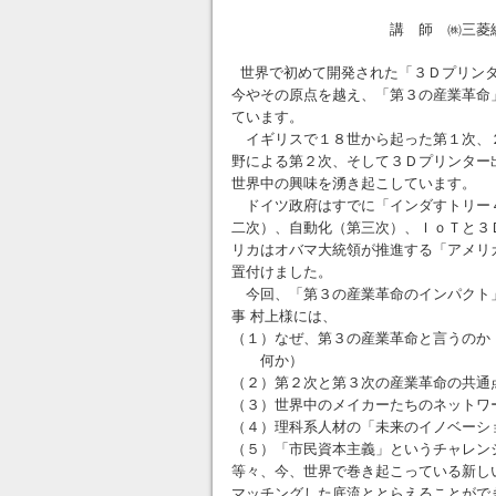
講 師 ㈱三菱総合研究所
世界で初めて開発された「３Ｄプリンタ
今やその原点を越え、「第３の産業革命
ています。
イギリスで１８世から起った第１次、
野による第２次、そして３Ｄプリンター
世界中の興味を湧き起こしています。
ドイツ政府はすでに「インダすトリー
二次）、自動化（第三次）、ＩｏＴと３
リカはオバマ大統領が推進する「アメリ
置付けました。
今回、「第３の産業革命のインパクト
事 村上様には、
（１）なぜ、第３の産業革命と言うのか
何か）
（２）第２次と第３次の産業革命の共通
（３）世界中のメイカーたちのネットワ
（４）理科系人材の「未来のイノベーシ
（５）「市民資本主義」というチャレン
等々、今、世界で巻き起こっている新し
マッチングした底流ととらえることがで