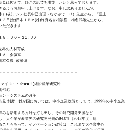
り意見は控えて、師匠の話芸を堪能したいと思っております。
さるようお願申し上げます。なお、申し訳ありませんが、
木）(株)アンテ社長中巳出理（なかみで り）先生から、「里山
３日(金)日本ＩＢＭ(株)終身名誉相談役 椎名武雄先生から、
しいただきます。
１８：００～２1：0０
世界の人材育成
 １Ａ 会議室
 橋本久義 政策研
＝＝＝＝＝＝＝＝＝＝＝＝＝＝＝＝＝＝＝＝＝
☆★■１)経済産業研究所
を読む
ン・システムの改革
ては、中小企業政策としては、1999年の中小企業
強みを活用する方針を打ち出し、その研究開発支援など
大企業が産業界の研究開発費の94.0%（2012年度：総
ることもあって、イノベーション政策は、これまで大企業中心