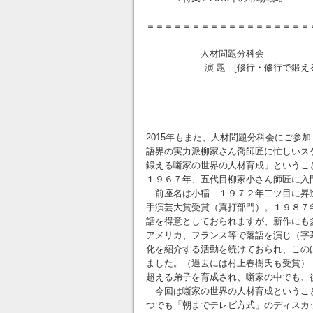
＝＝＝＝＝＝＝＝＝＝＝＝＝＝＝＝＝
人材問題分科会
演 題 [修行・修行で
講 師 柳
2015年もまた、人材問題分科会にご参
語界の実力派柳家さん喬師匠に忙しいス
鍛える噺家の世界の人材育成」というこ
１９６７年、五代目柳家小さん師匠に入
前座名は小稲 １９７２年二ツ目に昇
手演芸大賞受賞（真打部門）。１９８７
話を得意としておられますが、新作にも
アメリカ、フランス等で落語を演じ（字
化を紹介する活動を続けておられ、この
ました。（過去には村上春樹氏も受賞）
超える弟子を育成され、噺家の中でも、
今回は噺家の世界の人材育成というこ
つでも「朝までテレビ方式」のディスカ