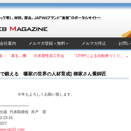
Magazine]
チック等）、材料、部品、JAPANブランド“金型”のポータルサイト～
会社案内
メルマガ登録＜無料＞
メルマガ停止
お問い
線 －「着る」機
日本塑性加工学会 「CFRPによる自動車づくり」
→
行で鍛える 噺家の世界の人材育成] 柳家さん喬師匠
。 今年もよろしくお願い致します。
━━━━━━━━
版 代表取締役 井戸 潔
3-15
377
www.ido21.com