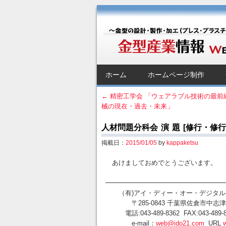
金型産業情報 [Web 
～金型の設計・製作・加工（プレス・プラス
SKIP TO CONTENT
ホーム
ホームページ制作
Menu
←
精密工学会 「ウェアラブル技術の最前
械の現在・過去・未来」
Post navigation
人材問題分科会 演 題 [修行・修
掲載日：
2015/01/05
by
kappaketsu
あけましておめでとうございます
━━━━━━━━━━━━━━━━━━
（有)アイ・ディー・オー・デジタル出
〒285-0843 千葉県佐倉市中志津2-2
電話:043-489-8362 FAX:043-489-8
e-mail：
web@ido21.com
URL