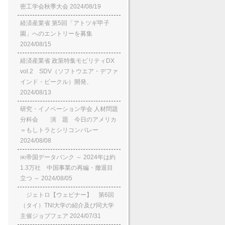
密工学会秋季大会
2024/08/19
経済産業省 第5回「アトツギ甲子
園」へのエントリーを募集
2024/08/15
経済産業省 政策特集モビリティDX
vol.2 SDV（ソフトウエア・デファ
インド・ビークル）開発、
2024/08/13
研究・イノベーション学会 人材問題
分科会 演 題 今日のアメリカ
＝もしトラとシリコンバレー
2024/08/08
㈱帝国データバンク ～ 2024年は約
1.3万社 中国事業の再編・撤退目
立つ ～
2024/08/05
ジェトロ【ウェビナー】 第6回
（タイ）TNI大学の紹介及び同大学
主催ジョブフェア
2024/07/31