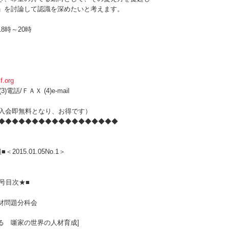
命」を討論して認識を深めたいと考えます。
8時～20時
f.org
ＦＡＸ (4)e-mail
・入会即無料となり、お得です）
◆◆◆◆◆◆◆◆◆◆◆◆◆◆◆◆◆◆◆
01.05No.1＞
号目次★■
科会
噺家の世界の人材育成]