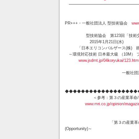
━━━━━━━━━━━━━━━━━
PR+++・一般社団法人 型技術協会
www
型技術協会 第123回「技術交
2015年1月21日(水)
「日本エリコンバルザース(株) 静
～環境対応技術 日本最大級 （10M）
www.jsdmt.jp/04koryukai/123.htm
一般社団法人型技術協
◆◆◆◆◆◆◆◆◆◆◆◆◆◆◆◆◆◆
＜参考：第３の産
www.mri.co.jp/opinion/magazi
「第３の産業革命」のインパク
(Opportunity)～