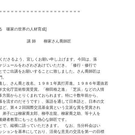
＝＝＝＝＝＝＝＝＝＝＝＝＝＝＝＝＝＝＝＝＝＝
鍛える 噺家の世界の人材育成]
家さん喬師匠
加くださるよう、宜しくお願い申し上げます。今回は、落
ケジュールをわざわざあけていただき、「修行・修行で
とでご出講をお願いすることに致しました。さん喬師匠は
門。
進し、さん喬と改名。１９８１年真打昇進。１９８６年選抜若
年文化庁芸術祭賞受賞。「柳田格之進」「芝浜」などの人情
多方面からとりくまれておられます。特に十数年前から、
幕を流すのだそうです）、落語を通して日本語と、日本の文
ほど、第４２回国際交流基金賞という立派な賞を受賞され
 弟子には柳家喬太郎、柳亭左龍、柳家喬之助、等十人を
後継者教育にもっとも熱心な師匠です。
とで、縦横に語っていただきます。 なお、当分科会はい
ッションを基本にしており、活発な意見の交流を第一の目標