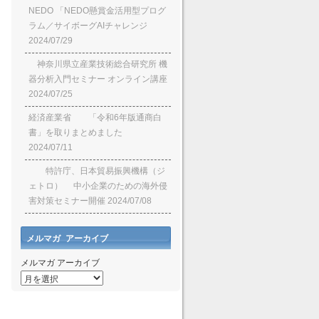
NEDO 「NEDO懸賞⾦活⽤型プログ
ラム／サイボーグAIチャレンジ
2024/07/29
神奈川県立産業技術総合研究所 機
器分析入門セミナー オンライン講座
2024/07/25
経済産業省 「令和6年版通商白
書」を取りまとめました
2024/07/11
特許庁、日本貿易振興機構（ジ
ェトロ） 中小企業のための海外侵
害対策セミナー開催
2024/07/08
メルマガ アーカイブ
メルマガ アーカイブ