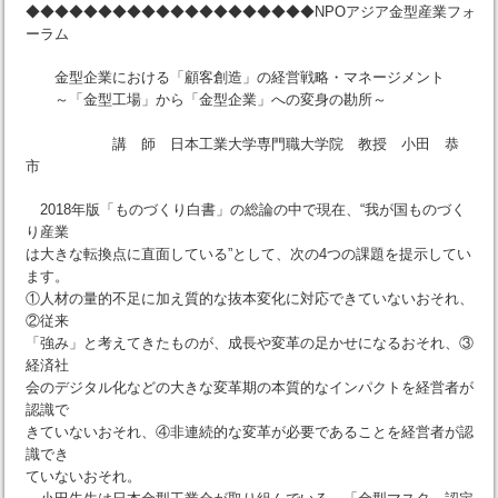
◆◆◆◆◆◆◆◆◆◆◆◆◆◆◆◆◆◆◆◆NPOアジア金型産業フォ
ーラム
金型企業における「顧客創造」の経営戦略・マネージメント
～「金型工場」から「金型企業」への変身の勘所～
講 師 日本工業大学専門職大学院 教授 小田 恭
市
2018年版「ものづくり白書」の総論の中で現在、“我が国ものづく
り産業
は大きな転換点に直面している”として、次の4つの課題を提示してい
ます。
①人材の量的不足に加え質的な抜本変化に対応できていないおそれ、
②従来
「強み」と考えてきたものが、成長や変革の足かせになるおそれ、③
経済社
会のデジタル化などの大きな変革期の本質的なインパクトを経営者が
認識で
きていないおそれ、④非連続的な変革が必要であることを経営者が認
識でき
ていないおそれ。