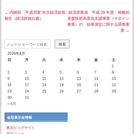
←
内閣府 平成30度 年次経済財政
経済産業省 平成 29 年度 戦略的
報告（経済財政白書）
基盤技術高度化支援事業（サポイン
Post navigation
事業）の 効果測定に関する調査事
業
→
Search
2026年8月
日
月
火
水
木
金
土
1
2
3
4
5
6
7
8
9
10
11
12
13
14
15
16
17
18
19
20
21
22
23
24
25
26
27
28
29
30
31
« 8月
金型展示会情報
東京ビッグサイト
幕張メッセ