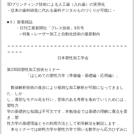
3Dプリンティング技術による人工歯（入れ歯）の実用化
－従来の歯科鋳造に代わる歯科デジタルものづくりが可能に－
■５）新着雑誌
・日刊工業新聞社「プレス技術」9月号
＜特集＞レーザー加工と自動化技術の最新動向
＝＝＝＝＝＝＝＝＝＝＝＝＝＝＝＝＝＝＝＝＝＝＝＝＝＝＝＝＝＝＝
＝＝＝＝
日本塑性加工学会
第230回塑性加工技術セミナー
「はじめての塑性力学（準備偏・基礎編・応用編）」
数値解析技術の進歩により複雑な加工解析が可能になってきまし
た．しか
し，適切なモデル化を行い，意味のある考察を進めていくためには，
塑性力
学の基礎的な知識は不可欠です．本勉強会では基礎の理解に重点を置
き，塑
性力学の基礎理論とその利用方法として初等解法を解説します．
本セミナーでは材料力学や塑性力学で用いる数学から応力ひずみに