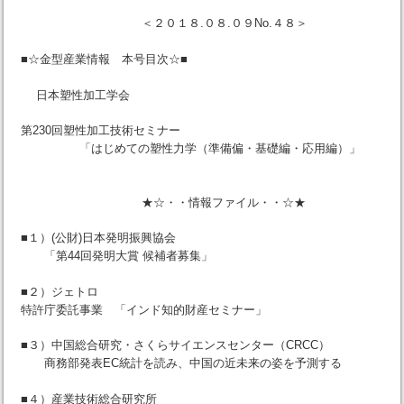
＜２０１８.０８.０９No.４８＞
■☆金型産業情報 本号目次☆■
日本塑性加工学会
第230回塑性加工技術セミナー
「はじめての塑性力学（準備偏・基礎編・応用編）」
★☆・・情報ファイル・・☆★
■１）(公財)日本発明振興協会
「第44回発明大賞 候補者募集」
■２）ジェトロ
特許庁委託事業 「インド知的財産セミナー」
■３）中国総合研究・さくらサイエンスセンター（CRCC）
商務部発表EC統計を読み、中国の近未来の姿を予測する
■４）産業技術総合研究所