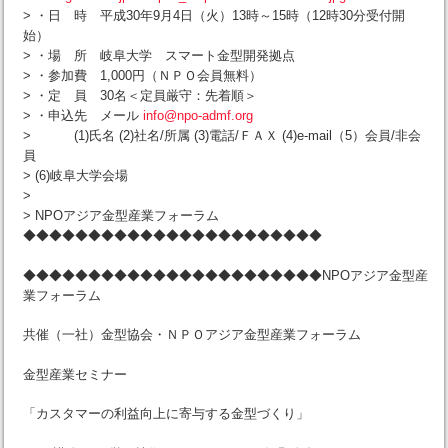
> ・日 時 平成30年9月4日（火）13時～15時（12時30分受付開
始）
> ・場 所 岐阜大学 スマート金型開発拠点
> ・参加費 1,000円（ＮＰＯ会員無料）
> ・定 員 30名＜定員厳守：先着順＞
> ・申込先 メール
info@npo-admf.org
> (1)氏名 (2)社名/所属 (3)電話/ＦＡＸ (4)e-mail（5）会員/非会
員
> (6)岐阜大学会場
>
> NPOアジア金型産業フォーラム
◆◆◆◆◆◆◆◆◆◆◆◆◆◆◆◆◆◆◆◆◆◆◆
◆◆◆◆◆◆◆◆◆◆◆◆◆◆◆◆◆◆◆◆◆◆◆NPOアジア金型産
業フォーラム
共催（一社）金型協会・ＮＰＯアジア金型産業フォーラム
金型産業セミナー
「カスタマーの利益向上に寄与する金型づくり」