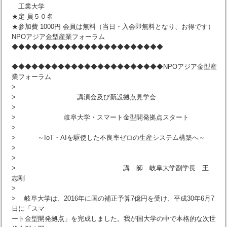
工業大学
★定 員５０名
★参加費 1000円 会員は無料（当日・入会即無料となり、お得です）
NPOアジア金型産業フォーラム
◆◆◆◆◆◆◆◆◆◆◆◆◆◆◆◆◆◆◆◆◆◆◆
◆◆◆◆◆◆◆◆◆◆◆◆◆◆◆◆◆◆◆◆◆◆◆NPOアジア金型産
業フォーラム
>
> 講演会及び新設拠点見学会
>
> 岐阜大学・スマート金型開発拠点スタート
>
> ～IoT・AIを駆使した不良率ゼロの生産システム構築へ～
>
>
> 講 師 岐阜大学副学長 王
志剛
>
> 岐阜大学は、2016年に国の補正予算7億円を受け、平成30年6月7
日に「スマ
ート金型開発拠点」を完成しました。我が国大学の中で本格的な次世