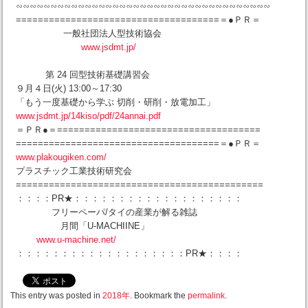
∽∽∽∽∽∽∽∽∽∽∽∽∽∽∽∽∽∽∽∽∽∽∽∽∽∽∽∽∽∽∽∽∽∽∽∽∽
=====================================＝●ＰＲ＝
一般社団法人型技術協会
www.jsdmt.jp/
第 24 回型技術基礎講習会
９月４日(火) 13:00～17:30
「もう一度基礎から学ぶ 切削・研削・放電加工」
www.jsdmt.jp/14kiso/pdf/24annai.pdf
＝ＰＲ●＝=====================================
=====================================＝●ＰＲ＝
www.plakougiken.com/
プラスチック工業技術研究会
=============================================
：：：：PR★：：：：：：：：：：：：：：：：：：：
フリーペーパ/タイの産業が解る雑誌
月間「U-MACHIINE」
www.u-machine.net/
：：：：：：：：：：：：：：：：：：：PR★：：：：
This entry was posted in
2018年
. Bookmark the
permalink
.