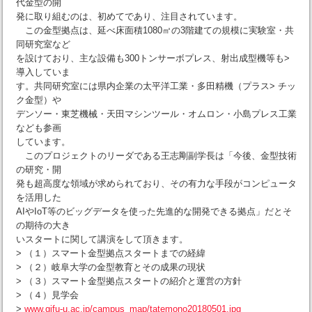
代金型の開
発に取り組むのは、初めてであり、注目されています。
この金型拠点は、延べ床面積1080㎡の3階建ての規模に実験室・共
同研究室など
を設けており、主な設備も300トンサーボプレス、射出成型機等も>
導入していま
す。共同研究室には県内企業の太平洋工業・多田精機（プラス> チッ
ク金型）や
デンソー・東芝機械・天田マシンツール・オムロン・小島プレス工業
なども参画
しています。
このプロジェクトのリーダである王志剛副学長は「今後、金型技術
の研究・開
発も超高度な領域が求められており、その有力な手段がコンピュータ
を活用した
AIやIoT等のビッグデータを使った先進的な開発できる拠点」だとそ
の期待の大き
いスタートに関して講演をして頂きます。
> （１）スマート金型拠点スタートまでの経緯
> （２）岐阜大学の金型教育とその成果の現状
> （３）スマート金型拠点スタートの紹介と運営の方針
> （４）見学会
>
www.gifu-u.ac.jp/campus_map/tatemono20180501.jpg