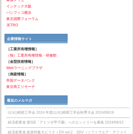
インテック大阪
パシフィコ横浜
東京国際フォーラム
JETRO
企業情報サイト
［工業所有権情報］
（独）工業所有権情報・研修館
［金型技術情報］
Webラーニングプラザ
［倒産情報］
帝国データバンク
東京商工リサーチ
最近のメルマガ
(公社)精密工学会 2024 年度(公社)精密工学会秋季大会
2024/08/19
経済産業省 第5回「アトツギ甲子園」へのエントリーを募集
2024/08/15
経済産業省 政策特集モビリティDX vol.2 SDV（ソフトウエア・デファイ