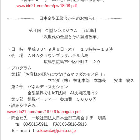
www.ido21.com/mm/pw.18.08.pdf
∽∽∽∽∽∽∽∽∽ 日本金型工業会からのお知らせ ∽∽∽∽∽∽∽
第４回 金型シンポジウム in 広島】
「次世代の金型とその製造改革」
・日 時 平成３０年９月６日（木） １３時時～１８時
・会 場 ＡＮＡクラウンプラザホテル広島
広島県広島市中区中町７－２０
・プログラム
第1部「お客様の輝きにつなげるマツダのモノ造り」
マツダ（株） 技術本部 本部長 安達 範久
第２部 パネルディスカション
金型業界でもIoT技術・AI技術応用は？
第３部 懇親パーティー 参加費 ５０００円
・詳細及申込み
www.ido21.com/mm/18.9.6.kanagata.pdf
・問合せ先 一般社団法人日本金型工業会 川田 明美
℡ 03-5816-5911 FAX 03-5816-5913
Ｅ－ｍａｉｌ
a.kawata@jdmia.or.jp