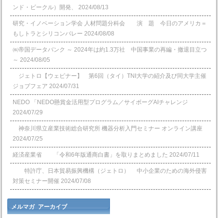
ンド・ビークル）開発、
2024/08/13
研究・イノベーション学会 人材問題分科会 演 題 今日のアメリカ＝
もしトラとシリコンバレー
2024/08/08
㈱帝国データバンク ～ 2024年は約1.3万社 中国事業の再編・撤退目立つ
～
2024/08/05
ジェトロ【ウェビナー】 第6回（タイ）TNI大学の紹介及び同大学主催
ジョブフェア
2024/07/31
NEDO 「NEDO懸賞⾦活⽤型プログラム／サイボーグAIチャレンジ
2024/07/29
神奈川県立産業技術総合研究所 機器分析入門セミナー オンライン講座
2024/07/25
経済産業省 「令和6年版通商白書」を取りまとめました
2024/07/11
特許庁、日本貿易振興機構（ジェトロ） 中小企業のための海外侵害
対策セミナー開催
2024/07/08
メルマガ アーカイブ