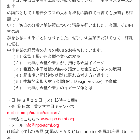
小田先生は日本金型工業会が取り組んでいる、「金型マスタ―認定
制度」
の講師として工場長クラスの人材育成制の講義で白書でも強調する課
題につ
いて、独自の分析と解決策について講義を行いました。今回、その内
容の講
演をお願いすることになりました。ぜひ、金型業界だけでなく、課題
に悩む
中小企業の経営者の方々の参加をお待ちしています。
（１）金型工場から金型企業への変身
（２）「元気な金型企業」が手掛ける金型イメージ
（３）垂直的水平連携の強みを活かした金型ビジネスの展開
（４）新市場と新技術の創造に関わる考え方と道すじ
（５）中核的金型人材（金型DR：Design Review）の育成
（６）「元気な金型企業」のイメージ像とは
・日 時 ８月２１日（火）16時～１8時
・会 場 日本工業大学神田キャンパス
mot.nit.ac.jp/outline/access
/
・申込はこちらへ
www.npo-admf.org
・メール
info@npo-admf.org
(1)氏名 (2)社名/所属 (3)電話/ＦＡＸ (4)e-mail（5）会員/非会員（6）日
本