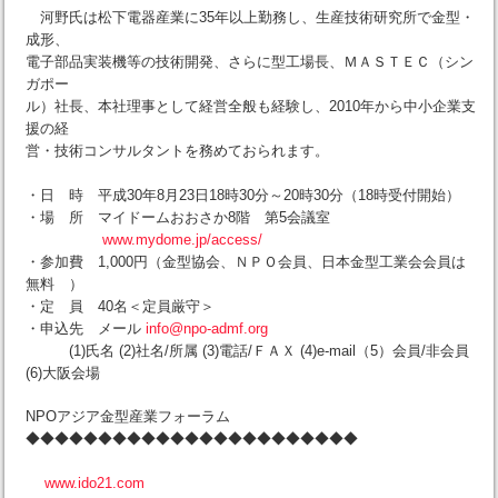
河野氏は松下電器産業に35年以上勤務し、生産技術研究所で金型・
成形、
電子部品実装機等の技術開発、さらに型工場長、ＭＡＳＴＥＣ（シン
ガポー
ル）社長、本社理事として経営全般も経験し、2010年から中小企業支
援の経
営・技術コンサルタントを務めておられます。
・日 時 平成30年8月23日18時30分～20時30分（18時受付開始）
・場 所 マイドームおおさか8階 第5会議室
www.mydome.jp/access/
・参加費 1,000円（金型協会、ＮＰＯ会員、日本金型工業会会員は
無料 ）
・定 員 40名＜定員厳守＞
・申込先 メール
info@npo-admf.org
(1)氏名 (2)社名/所属 (3)電話/ＦＡＸ (4)e-mail（5）会員/非会員
(6)大阪会場
NPOアジア金型産業フォーラム
◆◆◆◆◆◆◆◆◆◆◆◆◆◆◆◆◆◆◆◆◆◆◆
www.ido21.com