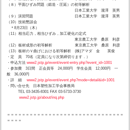
（８）平面ひずみ問題（鍛造・圧延）の初等解析
日本工業大学 瀧澤 英男
（９）演習問題 日本工業大学 瀧澤 英男
（10）技術懇談会
＊8月23日（木）
（11）相当応力，相当ひずみ，加工硬化の定式
東京農工大学 桑原 利彦
（12）板材成形の初等解析 東京農工大学 桑原 利彦
（13）板材のＶ曲げにおける初等解析 (株)アマダ 金 英俊
・定 員 70名（定員になり次第締切ります．）
・申込方法
www2.jstp.jp/event/event-entry.php?event_id=1001
・参加費 3日間 正会員等 24,000円 学生会員 12,000円 一
般 36,000円
・詳 細
www2.jstp.jp/event/event.php?mode=detail&id=1001
・問い合せ先 日本塑性加工学会事務局
TEL 03-3435-8301 FAX 03-5733-3730
www2.jstp.jp/about/inq.php
＝＝＝＝＝＝＝＝＝＝＝＝＝＝＝＝＝＝＝＝＝＝＝＝＝＝＝＝＝＝＝
＝＝＝＝