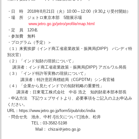
・日 時 2018年8月21日（火）10:00～12:00（9:30より受付開始）
・場 所 ジェトロ東京本部 5階展示場
www.jetro.go.jp/jetro/profile/map.html
・定 員 120名
・参加費 無料
・プログラム（予定）＞
（１）来賓挨拶（インド商工省産業政策・振興局(DIPP) パンディ特
別次官）
（２）「インド知財の現状について」
講演者：インド商工省産業政策・振興局(DIPP) アガルワル局長
（３）「インド特許等実務の現状について」
講演者：特許意匠商標総局（CGPDTM）シン長官補
（４）「企業から見たインドでの知財戦略の重要性」
講演者：日東電工株式会社 中谷 浩之 知的財産本部本部長
・申込方法 下記ウェブサイトより、必要事項をご記入の上お申込み
ください。
URL：https://www.jetro.go.jp/form5/pub/obc/india
・問合せ先 池永、中村 /[出欠について]池永、松井
TEL：03-3582-5198
Mail： chizai＠jetro.go.jp