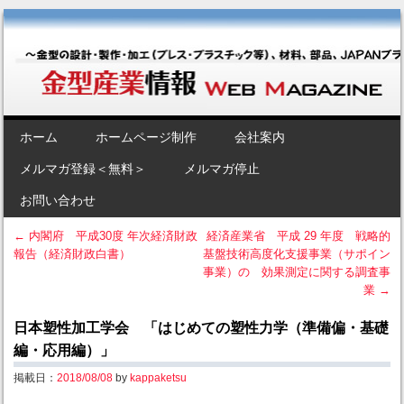
金型産業情報 [Web Magazine]
～金型の設計・製作・加工（プレス・プラスチック等）、材料、部品、
JAPANブランド“金型”のポータルサイト～
SKIP TO CONTENT
ホーム
ホームページ制作
会社案内
Menu
メルマガ登録＜無料＞
メルマガ停止
お問い合わせ
←
内閣府 平成30度 年次経済財政
経済産業省 平成 29 年度 戦略的
報告（経済財政白書）
基盤技術高度化支援事業（サポイン
Post navigation
事業）の 効果測定に関する調査事
業
→
日本塑性加工学会 「はじめての塑性力学（準備偏・基礎
編・応用編）」
掲載日：
2018/08/08
by
kappaketsu