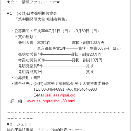
★☆・・情報ファイル・・☆★
■１）(公財)日本発明振興協会
「第44回発明大賞 候補者募集」
・公募期間：平成30年7月1日（日）～9月30日（日）
＊賞の種類：
発明大賞 本賞1件—————–賞状・副賞100万円
東京都知事賞1件———-賞状・副賞50万円 ほか
発明功労賞7件———————-賞状・副賞20万円
考案功労賞10件———————賞状・副賞10万円
発明奨励賞5件———————————-賞状
発明育成賞1件———————————-賞状
・応募費用：無料
・問合せ先：(公財)日本発明振興協会 発明大賞推進委員会
TEL 03-3464-6991 FAX 03-3464-6980
E-Mail
jsai_aaa@jsai.org
・詳 細
www.jsai.org/taishou-30.html
～～～～～～～～～～～～～～～～～～～～～～～～～～～～～～～
～～～～～～～
■２）ジェトロ
特許庁委託事業 「インド知的財産セミナー」