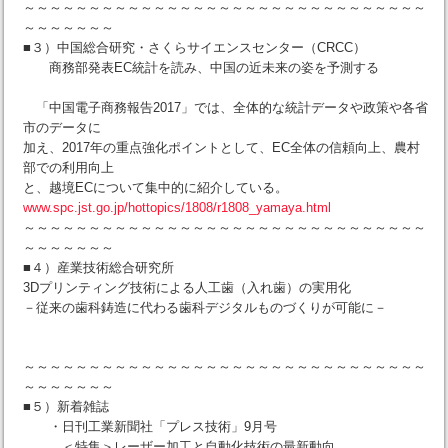
～～～～～～～～～～～～～～～～～～～～～～～～～～～～～～～
～～～～～～～
■３）中国総合研究・さくらサイエンスセンター（CRCC）
商務部発表EC統計を読み、中国の近未来の姿を予測する
「中国電子商務報告2017」では、全体的な統計データや政策や各省
市のデータに
加え、2017年の重点強化ポイントとして、EC全体の信頼向上、農村
部での利用向上
と、越境ECについて集中的に紹介している。
www.spc.jst.go.jp/hottopics/1808/r1808_yamaya.html
～～～～～～～～～～～～～～～～～～～～～～～～～～～～～～～
～～～～～～～
■４）産業技術総合研究所
3Dプリンティング技術による人工歯（入れ歯）の実用化
－従来の歯科鋳造に代わる歯科デジタルものづくりが可能に－
～～～～～～～～～～～～～～～～～～～～～～～～～～～～～～～
～～～～～～～
■５）新着雑誌
・日刊工業新聞社「プレス技術」9月号
＜特集＞レーザー加工と自動化技術の最新動向