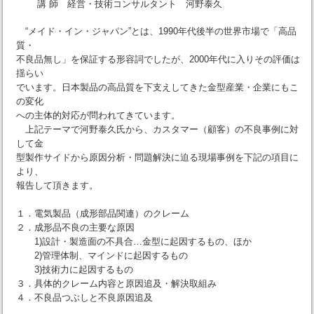
講 師 経営・技術コンサルタント 河野泰久
“メイド・イン・ジャパン”とは、1990年代後半の世界市場で「高品
質・
不良品無し」を保証する形容詞でしたが、2000年代に入りその評価は
揺らい
でいます。日本製品の高品質を下支えしてきた金型産業・企業にもこ
の変化
への主体的対応が問われてきています。
上記テーマで河野泰久氏から、カスタマー（顧客）の不良事例に対
して金
型製作サイドから原因分析・問題解決に迫る現場事例を下記の項目に
より、
報告して頂きます。
１．電気製品（成形部品関連）のクレーム
２．成形品不良の主要な原因
1)設計・製造面の不具合…金型に起因するもの、ほか
2)管理体制、マインドに起因するもの
3)技術力に起因するもの
３．具体的クレーム内容と原因追及・解決取組み
４．不良品つぶしと不良原因追及