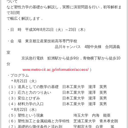
ついて
など塑性力学の基礎から解説し，実際に演習問題を行い，初等解析ま
で3日間
で幅広く解説します．
・日 時 平成30年8月21日（火）～23日（木）
・会 場 東京都立産業技術高等専門学校
品川キャンパス 4階中央棟 合同講義
室
京浜急行電鉄 鮫洲駅から徒歩9分，青物横丁駅から徒歩10
分
www.metro-cit.ac.jp/information/access/
）
・プログラム
＊8月21日（火）
（１）道具としての数学の基礎 日本工業大学 瀧澤 英男
（２）応力と力のつりあい 日本工業大学 瀧澤 英男
（３）変位とひずみ 日本工業大学 瀧澤 英男
（４）材料力学の入口 日本工業大学 瀧澤 英男
＊8月22日（水）
（５）塑性という現象 埼玉大学 内海 能亜
（６）塑性加工と金属組織と力学特性 芝浦工業大学 青木孝史朗
（７）基礎的な降伏条件と流れ則 宇都宮大学 白寄 篤