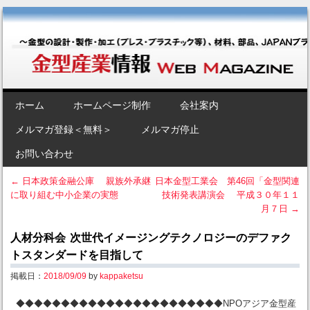
金型産業情報 [Web Magazine]
～金型の設計・製作・加工（プレス・プラスチック等）、材料、部品、
JAPANブランド“金型”のポータルサイト～
SKIP TO CONTENT
ホーム
ホームページ制作
会社案内
Menu
メルマガ登録＜無料＞
メルマガ停止
お問い合わせ
←
日本政策金融公庫 親族外承継
日本金型工業会 第46回「金型関連
に取り組む中小企業の実態
技術発表講演会 平成３０年１１
Post navigation
月７日
→
人材分科会 次世代イメージングテクノロジーのデファク
トスタンダードを目指して
掲載日：
2018/09/09
by
kappaketsu
◆◆◆◆◆◆◆◆◆◆◆◆◆◆◆◆◆◆◆◆◆◆◆NPOアジア金型産