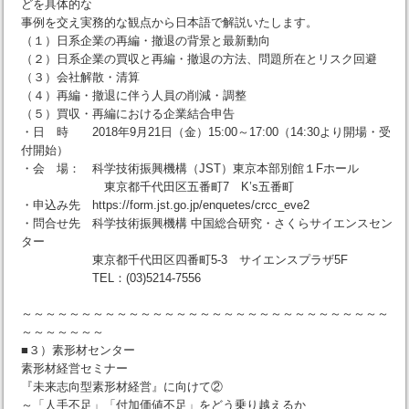
どを具体的な
事例を交え実務的な観点から日本語で解説いたします。
（１）日系企業の再編・撤退の背景と最新動向
（２）日系企業の買収と再編・撤退の方法、問題所在とリスク回避
（３）会社解散・清算
（４）再編・撤退に伴う人員の削減・調整
（５）買収・再編における企業結合申告
・日 時 2018年9月21日（金）15:00～17:00（14:30より開場・受
付開始）
・会 場： 科学技術振興機構（JST）東京本部別館１Fホール
東京都千代田区五番町7 K’s五番町
・申込み先 https://form.jst.go.jp/enquetes/crcc_eve2
・問合せ先 科学技術振興機構 中国総合研究・さくらサイエンスセン
ター
東京都千代田区四番町5-3 サイエンスプラザ5F
TEL：(03)5214-7556
～～～～～～～～～～～～～～～～～～～～～～～～～～～～～～～
～～～～～～～
■３）素形材センター
素形材経営セミナー
『未来志向型素形材経営』に向けて②
～「人手不足」「付加価値不足」をどう乗り越えるか