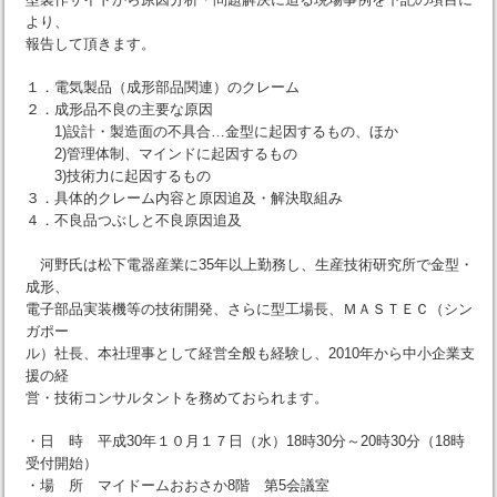
より、
報告して頂きます。
１．電気製品（成形部品関連）のクレーム
２．成形品不良の主要な原因
1)設計・製造面の不具合…金型に起因するもの、ほか
2)管理体制、マインドに起因するもの
3)技術力に起因するもの
３．具体的クレーム内容と原因追及・解決取組み
４．不良品つぶしと不良原因追及
河野氏は松下電器産業に35年以上勤務し、生産技術研究所で金型・
成形、
電子部品実装機等の技術開発、さらに型工場長、ＭＡＳＴＥＣ（シン
ガポー
ル）社長、本社理事として経営全般も経験し、2010年から中小企業支
援の経
営・技術コンサルタントを務めておられます。
・日 時 平成30年１０月１７日（水）18時30分～20時30分（18時
受付開始）
・場 所 マイドームおおさか8階 第5会議室