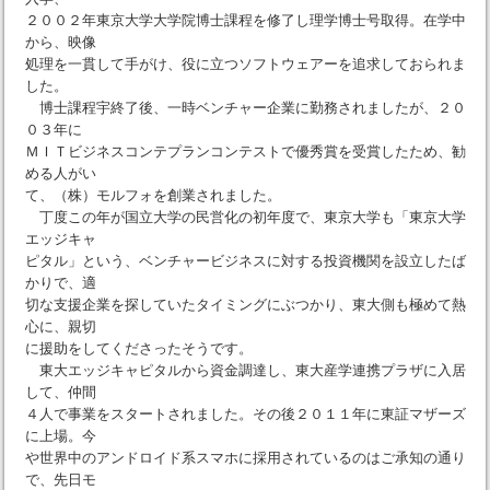
２００２年東京大学大学院博士課程を修了し理学博士号取得。在学中
から、映像
処理を一貫して手がけ、役に立つソフトウェアーを追求しておられま
した。
博士課程宇終了後、一時ベンチャー企業に勤務されましたが、２０
０３年に
ＭＩＴビジネスコンテプランコンテストで優秀賞を受賞したため、勧
める人がい
て、（株）モルフォを創業されました。
丁度この年が国立大学の民営化の初年度で、東京大学も「東京大学
エッジキャ
ピタル」という、ベンチャービジネスに対する投資機関を設立したば
かりで、適
切な支援企業を探していたタイミングにぶつかり、東大側も極めて熱
心に、親切
に援助をしてくださったそうです。
東大エッジキャピタルから資金調達し、東大産学連携プラザに入居
して、仲間
４人で事業をスタートされました。その後２０１１年に東証マザーズ
に上場。今
や世界中のアンドロイド系スマホに採用されているのはご承知の通り
で、先日モ