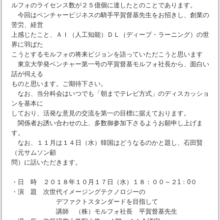
ルフォのライセンス数が２５億個に達したとのことであります。
今回はベンチャービジネスの騎手平賀督基先生をお招きし、創業の
苦労、経営
上感じたこと、ＡＩ（人工知能）ＤＬ（ディープ・ラーニング）の世
界に羽ばた
こうとするモルフォの将来ビジョンを語っていただこうと思います
東京大学発ベンチャー第一号の平賀督基モルフォ社長から、面白い
話が伺える
ものと思います。ご期待下さい。
なお、当分科会はいつでも「朝までテレビ方式」のディスカッショ
ンを基本に
しており、活発な意見の交流を第一の目標に据えております。
関係者お誘い合わせの上、多数御参加下さるようお願申し上げま
す。
なお、１１月は１４日（水）韓国はどうなるのかと題し、石田賢
（元サムソン顧
問）に話いただきます。
・日 時 ２０１８年１０月１７日（水）１８：００～２1：0０
・演 題 次世代イメージングテクノロジーの
デファクトスタンダードを目指して
講師 （株）モルフォ社長 平賀督基先生