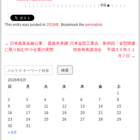
：：：：：：：：：：：：：：：：：：：PR★：：：：
This entry was posted in
2018年
. Bookmark the
permalink
.
←
日本政策金融公庫 親族外承継
日本金型工業会 第46回「金型関連
に取り組む中小企業の実態
技術発表講演会 平成３０年１１
Post navigation
月７日
→
Search
2026年8月
日
月
火
水
木
金
土
1
2
3
4
5
6
7
8
9
10
11
12
13
14
15
16
17
18
19
20
21
22
23
24
25
26
27
28
29
30
31
« 8月