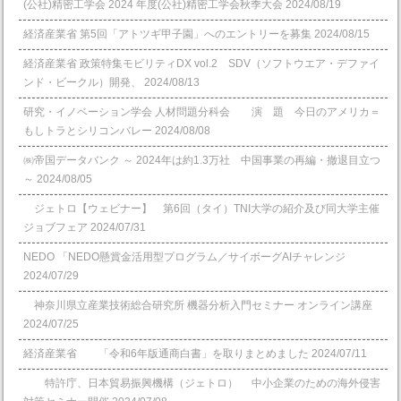
(公社)精密工学会 2024 年度(公社)精密工学会秋季大会
2024/08/19
経済産業省 第5回「アトツギ甲子園」へのエントリーを募集
2024/08/15
経済産業省 政策特集モビリティDX vol.2 SDV（ソフトウエア・デファイ
ンド・ビークル）開発、
2024/08/13
研究・イノベーション学会 人材問題分科会 演 題 今日のアメリカ＝
もしトラとシリコンバレー
2024/08/08
㈱帝国データバンク ～ 2024年は約1.3万社 中国事業の再編・撤退目立つ
～
2024/08/05
ジェトロ【ウェビナー】 第6回（タイ）TNI大学の紹介及び同大学主催
ジョブフェア
2024/07/31
NEDO 「NEDO懸賞⾦活⽤型プログラム／サイボーグAIチャレンジ
2024/07/29
神奈川県立産業技術総合研究所 機器分析入門セミナー オンライン講座
2024/07/25
経済産業省 「令和6年版通商白書」を取りまとめました
2024/07/11
特許庁、日本貿易振興機構（ジェトロ） 中小企業のための海外侵害