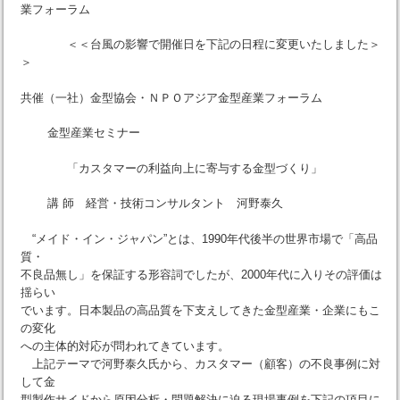
業フォーラム
＜＜台風の影響で開催日を下記の日程に変更いたしました＞
＞
共催（一社）金型協会・ＮＰＯアジア金型産業フォーラム
金型産業セミナー
「カスタマーの利益向上に寄与する金型づくり」
講 師 経営・技術コンサルタント 河野泰久
“メイド・イン・ジャパン”とは、1990年代後半の世界市場で「高品
質・
不良品無し」を保証する形容詞でしたが、2000年代に入りその評価は
揺らい
でいます。日本製品の高品質を下支えしてきた金型産業・企業にもこ
の変化
への主体的対応が問われてきています。
上記テーマで河野泰久氏から、カスタマー（顧客）の不良事例に対
して金
型製作サイドから原因分析・問題解決に迫る現場事例を下記の項目に