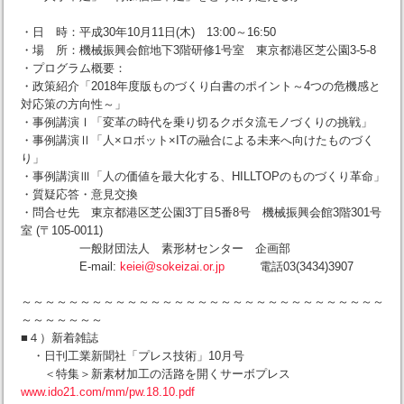
・日 時：平成30年10月11日(木) 13:00～16:50
・場 所：機械振興会館地下3階研修1号室 東京都港区芝公園3-5-8
・プログラム概要：
・政策紹介「2018年度版ものづくり白書のポイント～4つの危機感と
対応策の方向性～」
・事例講演Ⅰ「変革の時代を乗り切るクボタ流モノづくりの挑戦」
・事例講演Ⅱ「人×ロボット×ITの融合による未来へ向けたものづく
り」
・事例講演Ⅲ「人の価値を最大化する、HILLTOPのものづくり革命」
・質疑応答・意見交換
・問合せ先 東京都港区芝公園3丁目5番8号 機械振興会館3階301号
室 (〒105-0011)
一般財団法人 素形材センター 企画部
E-mail:
keiei@sokeizai.or.jp
電話03(3434)3907
～～～～～～～～～～～～～～～～～～～～～～～～～～～～～～～
～～～～～～～
■４）新着雑誌
・日刊工業新聞社「プレス技術」10月号
＜特集＞新素材加工の活路を開くサーボプレス
www.ido21.com/mm/pw.18.10.pdf