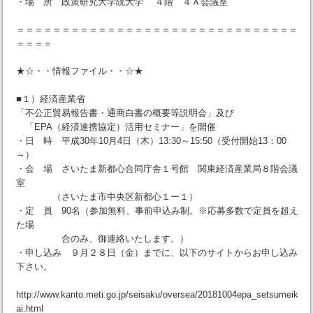
・場 所 政策研究大学院大学 ４階 ４Ａ会議室
＝＝＝＝＝＝＝＝＝＝＝＝＝＝＝＝＝＝＝＝＝＝＝＝＝＝＝＝＝＝＝
＝＝＝＝
★☆・・情報ファイル・・☆★
■１）経済産業省
「不公正貿易報告書・通商白書の概要等説明会」及び
「EPA（経済連携協定）活用セミナー」を開催
・日 時 平成30年10月4日（木）13:30～15:50（受付開始13：00
～）
・会 場 さいたま新都心合同庁舎１号館 関東経済産業局８階会議
室
（さいたま市中央区新都心１ー１）
・定 員 90名（参加無料、事前申込み制。※応募多数で定員を超え
た場
合のみ、御連絡いたします。）
・申し込み ９月２８日（金）までに、以下のサイトからお申し込み
下さい。
http://www.kanto.meti.go.jp/seisaku/oversea/20181004epa_setsumeik
ai.html