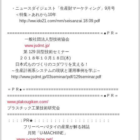
・ニュースダイジェスト「生産財マーケティング」9月号
＜特集＞あれから10年
http://ww.ido21.com/mm/seisanzai.18.09.pdf
=====================================＝●ＰＲ＝
一般社団法人型技術協会
www.jsdmt.jp/
第 129 回型技術セミナー
２０１８年１０月１８日(木)
日本式ものづくりのコダワリを支える！
～生産計画系システムの現状と運用事例を学ぶ～
http://www.jsdmt.jp/03seminar/pdf/129seminar.pdf
＝ＰＲ●＝=====================================
=====================================＝●ＰＲ＝
www.plakougiken.com/
プラスチック工業技術研究会
=============================================
：：：：PR★：：：：：：：：：：：：：：：：：：：
フリーペーパ/タイの産業が解る雑誌
月間「U-MACHIINE」
www.u-machine.net/