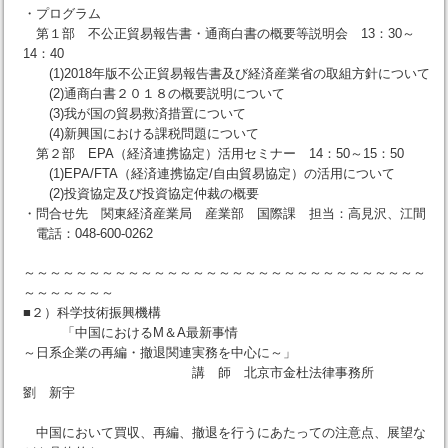
・プログラム
第１部 不公正貿易報告書・通商白書の概要等説明会 13：30～
14：40
(1)2018年版不公正貿易報告書及び経済産業省の取組方針について
(2)通商白書２０１８の概要説明について
(3)我が国の貿易救済措置について
(4)新興国における課税問題について
第２部 EPA（経済連携協定）活用セミナー 14：50～15：50
(1)EPA/FTA（経済連携協定/自由貿易協定）の活用について
(2)投資協定及び投資協定仲裁の概要
・問合せ先 関東経済産業局 産業部 国際課 担当：高見沢、江間
電話：048-600-0262
～～～～～～～～～～～～～～～～～～～～～～～～～～～～～～～
～～～～～～～
■２）科学技術振興機構
「中国におけるM＆A最新事情
～日系企業の再編・撤退関連実務を中心に～」
講 師 北京市金杜法律事務所
劉 新宇
中国において買収、再編、撤退を行うにあたっての注意点、展望な