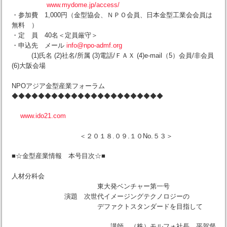
www.mydome.jp/access/
・参加費 1,000円（金型協会、ＮＰＯ会員、日本金型工業会会員は
無料 ）
・定 員 40名＜定員厳守＞
・申込先 メール
info@npo-admf.org
(1)氏名 (2)社名/所属 (3)電話/ＦＡＸ (4)e-mail（5）会員/非会員
(6)大阪会場
NPOアジア金型産業フォーラム
◆◆◆◆◆◆◆◆◆◆◆◆◆◆◆◆◆◆◆◆◆◆◆
www.ido21.com
＜２０１８.０９.１０No.５３＞
■☆金型産業情報 本号目次☆■
人材分科会
東大発ベンチャー第一号
演題 次世代イメージングテクノロジーの
デファクトスタンダードを目指して
講師 （株）モルフォ社長 平賀督