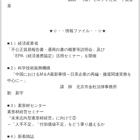
基
★☆・・情報ファイル・・☆★
■１）経済産業省
「不公正貿易報告書・通商白書の概要等説明会」及び
「EPA（経済連携協定）活用セミナー」を開催
■２）科学技術振興機構
「中国におけるM＆A最新事情～日系企業の再編・撤退関連実務を
中心に～」
講 師 北京市金杜法律事務所
劉 新宇
■３）素形材センター
素形材経営セミナー
『未来志向型素形材経営』に向けて②
～「人手不足」「付加価値不足」をどう乗り越えるか
■４）新着雑誌