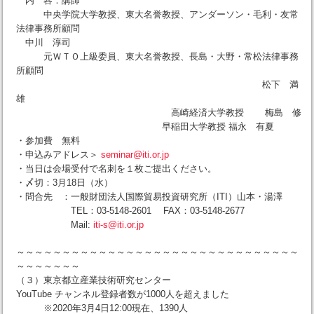
内 容：講師
中央学院大学教授、東大名誉教授、アンダーソン・毛利・友常
法律事務所顧問
中川 淳司
元ＷＴＯ上級委員、東大名誉教授、長島・大野・常松法律事務
所顧問
松下 満
雄
高崎経済大学教授 梅島 修
早稲田大学教授 福永 有夏
・参加費 無料
・申込みアドレス＞
seminar@iti.or.jp
・当日は会場受付で名刺を１枚ご提出ください。
・〆切：3月18日（水）
・問合先 ：一般財団法人国際貿易投資研究所（ITI）山本・湯澤
TEL：03-5148-2601 FAX：03-5148-2677
Mail:
iti-s@iti.or.jp
～～～～～～～～～～～～～～～～～～～～～～～～～～～～～～～
～～～～～～～
（３）東京都立産業技術研究センター
YouTube チャンネル登録者数が1000人を超えました
※2020年3月4日12:00現在、1390人