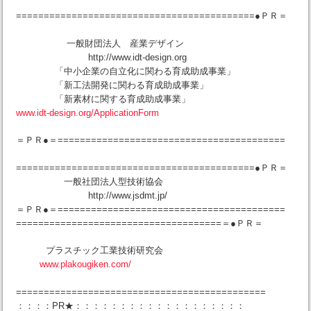
===========================================●ＰＲ＝
一般財団法人 産業デザイン
http://www.idt-design.org
「中小企業の自立化に関わる育成助成事業」
「新工法開発に関わる育成助成事業」
「新素材に関する育成助成事業」
www.idt-design.org/ApplicationForm
＝ＰＲ●＝=========================================
===========================================●ＰＲ＝
一般社団法人型技術協会
http://www.jsdmt.jp/
＝ＰＲ●＝=========================================
=====================================＝●ＰＲ＝
プラスチック工業技術研究会
www.plakougiken.com/
=============================================
：：：：PR★：：：：：：：：：：：：：：：：：：：