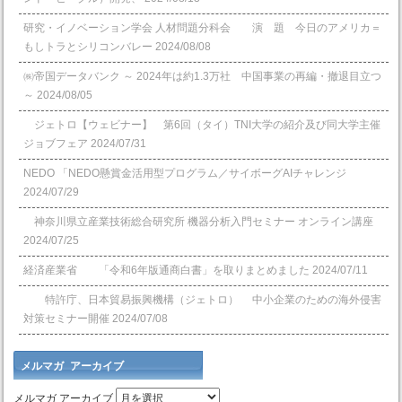
研究・イノベーション学会 人材問題分科会 演 題 今日のアメリカ＝
もしトラとシリコンバレー
2024/08/08
㈱帝国データバンク ～ 2024年は約1.3万社 中国事業の再編・撤退目立つ
～
2024/08/05
ジェトロ【ウェビナー】 第6回（タイ）TNI大学の紹介及び同大学主催
ジョブフェア
2024/07/31
NEDO 「NEDO懸賞⾦活⽤型プログラム／サイボーグAIチャレンジ
2024/07/29
神奈川県立産業技術総合研究所 機器分析入門セミナー オンライン講座
2024/07/25
経済産業省 「令和6年版通商白書」を取りまとめました
2024/07/11
特許庁、日本貿易振興機構（ジェトロ） 中小企業のための海外侵害
対策セミナー開催
2024/07/08
メルマガ アーカイブ
メルマガ アーカイブ