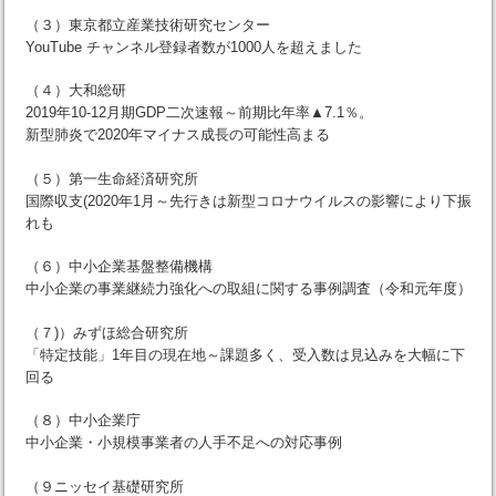
（３）東京都立産業技術研究センター
YouTube チャンネル登録者数が1000人を超えました
（４）大和総研
2019年10-12月期GDP二次速報～前期比年率▲7.1％。
新型肺炎で2020年マイナス成長の可能性高まる
（５）第一生命経済研究所
国際収支(2020年1月～先行きは新型コロナウイルスの影響により下振
れも
（６）中小企業基盤整備機構
中小企業の事業継続力強化への取組に関する事例調査（令和元年度）
（７)）みずほ総合研究所
「特定技能」1年目の現在地～課題多く、受入数は見込みを大幅に下
回る
（８）中小企業庁
中小企業・小規模事業者の人手不足への対応事例
（９ニッセイ基礎研究所