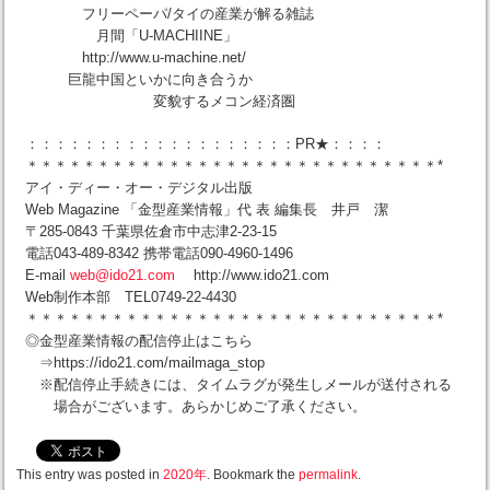
フリーペーパ/タイの産業が解る雑誌
月間「U-MACHIINE」
http://www.u-machine.net/
巨龍中国といかに向き合うか
変貌するメコン経済圏
：：：：：：：：：：：：：：：：：：：PR★：：：：
＊＊＊＊＊＊＊＊＊＊＊＊＊＊＊＊＊＊＊＊＊＊＊＊＊＊＊＊＊*
アイ・ディー・オー・デジタル出版
Web Magazine 「金型産業情報」代 表 編集長 井戸 潔
〒285-0843 千葉県佐倉市中志津2-23-15
電話043-489-8342 携帯電話090-4960-1496
E-mail
web@ido21.com
http://www.ido21.com
Web制作本部 TEL0749-22-4430
＊＊＊＊＊＊＊＊＊＊＊＊＊＊＊＊＊＊＊＊＊＊＊＊＊＊＊＊＊*
◎金型産業情報の配信停止はこちら
⇒https://ido21.com/mailmaga_stop
※配信停止手続きには、タイムラグが発生しメールが送付される
場合がございます。あらかじめご了承ください。
This entry was posted in
2020年
. Bookmark the
permalink
.