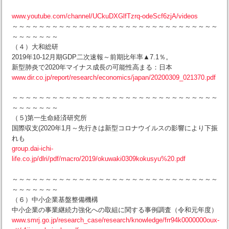
www.youtube.com/channel/UCkuDXGlfTzrq-odeScf6zjA/videos
～～～～～～～～～～～～～～～～～～～～～～～～～～～～～～～
～～～～～～～
（４）大和総研
2019年10-12月期GDP二次速報～前期比年率▲7.1％。
新型肺炎で2020年マイナス成長の可能性高まる：日本
www.dir.co.jp/report/research/economics/japan/20200309_021370.pdf
～～～～～～～～～～～～～～～～～～～～～～～～～～～～～～～
～～～～～～～
（５)第一生命経済研究所
国際収支(2020年1月～先行きは新型コロナウイルスの影響により下振
れも
group.dai-ichi-
life.co.jp/dlri/pdf/macro/2019/okuwaki0309kokusyu%20.pdf
～～～～～～～～～～～～～～～～～～～～～～～～～～～～～～～
～～～～～～～
（６）中小企業基盤整備機構
中小企業の事業継続力強化への取組に関する事例調査（令和元年度）
www.smrj.go.jp/research_case/research/knowledge/frr94k0000000oux-