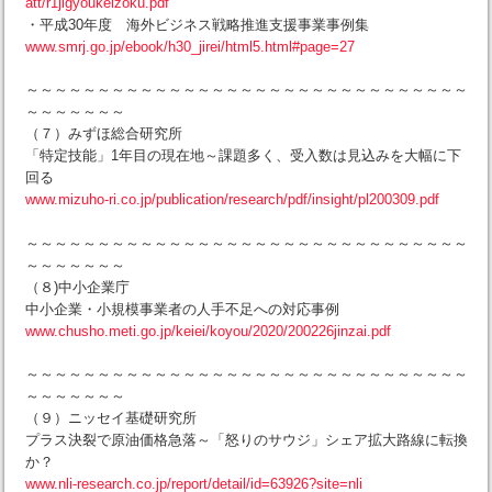
att/r1jigyoukeizoku.pdf
・平成30年度 海外ビジネス戦略推進支援事業事例集
www.smrj.go.jp/ebook/h30_jirei/html5.html#page=27
～～～～～～～～～～～～～～～～～～～～～～～～～～～～～～～
～～～～～～～
（７）みずほ総合研究所
「特定技能」1年目の現在地～課題多く、受入数は見込みを大幅に下
回る
www.mizuho-ri.co.jp/publication/research/pdf/insight/pl200309.pdf
～～～～～～～～～～～～～～～～～～～～～～～～～～～～～～～
～～～～～～～
（８)中小企業庁
中小企業・小規模事業者の人手不足への対応事例
www.chusho.meti.go.jp/keiei/koyou/2020/200226jinzai.pdf
～～～～～～～～～～～～～～～～～～～～～～～～～～～～～～～
～～～～～～～
（９）ニッセイ基礎研究所
プラス決裂で原油価格急落～「怒りのサウジ」シェア拡大路線に転換
か？
www.nli-research.co.jp/report/detail/id=63926?site=nli