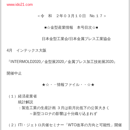
www.ido21.com
＜令 和 ２年０３月１０日 No.１７＞
■☆金型産業情報 本号目次☆■
日本金型工業会/日本金属プレス工業協会
4月 インテックス大阪
『INTERMOLD2020／金型展2020／金属プレス加工技術展2020』
開催中止
★☆・・情報ファイル・・☆★
（１）経済産業省
統計解説
：製造工業の生産計画 ３月は前月比低下の公算大きく
～新型コロナの影響は十分織り込まれず
（２）ITI・ジェトロ共催セミナー「WTO改革の方向と可能性」開催