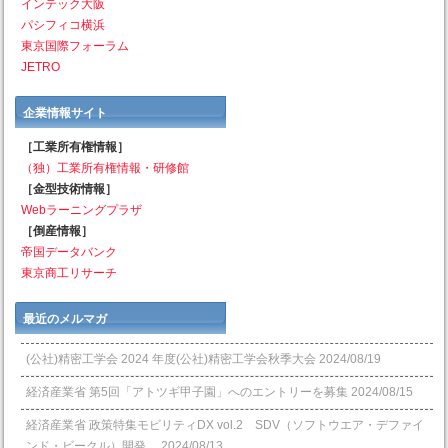
インテック大阪
パシフィコ横浜
東京国際フォーラム
JETRO
企業情報サイト
［工業所有権情報］
（独）工業所有権情報・研修館
［金型技術情報］
Webラーニングプラザ
［倒産情報］
帝国データバンク
東京商工リサーチ
最近のメルマガ
(公社)精密工学会 2024 年度(公社)精密工学会秋季大会
2024/08/19
経済産業省 第5回「アトツギ甲子園」へのエントリーを募集
2024/08/15
経済産業省 政策特集モビリティDX vol.2 SDV（ソフトウエア・デファイ
ンド・ビークル）開発、
2024/08/13