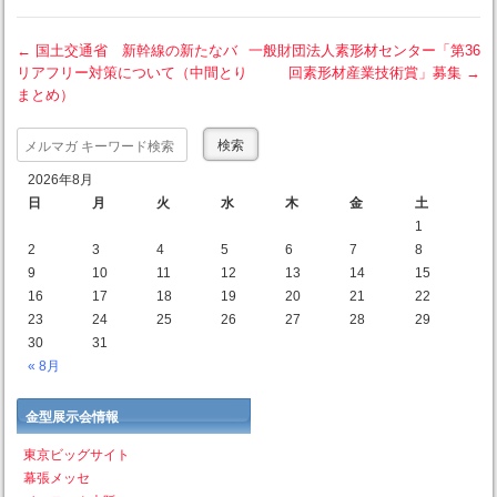
←
国土交通省 新幹線の新たなバ
一般財団法人素形材センター「第36
リアフリー対策について（中間とり
回素形材産業技術賞」募集
→
Post navigation
まとめ）
Search
2026年8月
日
月
火
水
木
金
土
1
2
3
4
5
6
7
8
9
10
11
12
13
14
15
16
17
18
19
20
21
22
23
24
25
26
27
28
29
30
31
« 8月
金型展示会情報
東京ビッグサイト
幕張メッセ