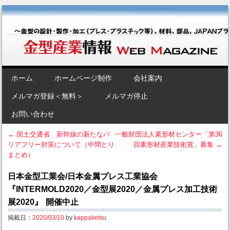
金型産業情報 [Web Magazine]
～金型の設計・製作・加工（プレス・プラスチック等）、材料、部品、
JAPANブランド“金型”のポータルサイト～
SKIP TO CONTENT
ホーム
ホームページ制作
会社案内
Menu
メルマガ登録＜無料＞
メルマガ停止
お問い合わせ
←
国土交通省 新幹線の新たなバ
一般財団法人素形材センター「第36
リアフリー対策について（中間とり
回素形材産業技術賞」募集
→
Post navigation
まとめ）
日本金型工業会/日本金属プレス工業協会
『INTERMOLD2020／金型展2020／金属プレス加工技術
展2020』 開催中止
掲載日：
2020/03/10
by
kappaketsu