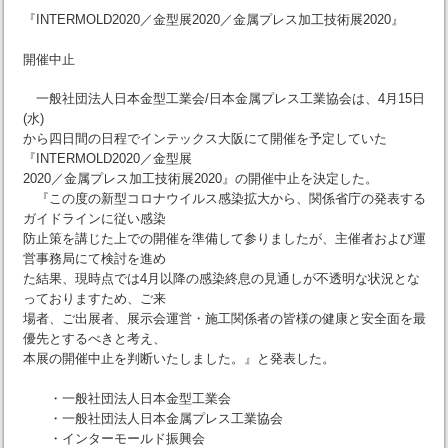
『INTERMOLD2020／金型展2020／金属プレス加工技術展2020』
開催中止
一般社団法人日本金型工業会/日本金属プレス工業協会は、4月15日
(水)
から四日間の日程でインテックス大阪にて開催を予定していた
『INTERMOLD2020／金型展
2020／金属プレス加工技術展2020』の開催中止を決定した。
『この度の新型コロナウイルス感染拡大から、関係省庁の発表する
ガイドラインに従い感染
防止策を講じた上での開催を準備して参りましたが、主催者および運
営事務局にて検討を進め
た結果、現時点では4月以降の感染終息の見通しが不透明な状況とな
っておりますため、ご来
場者、ご出展者、展示会運営・施工関係者の皆様の健康と安全面を最
優先とするべきと考え、
本展の開催中止を判断いたしました。』と発表した。
・一般社団法人日本金型工業会
・一般社団法人日本金属プレス工業協会
・インターモールド振興会