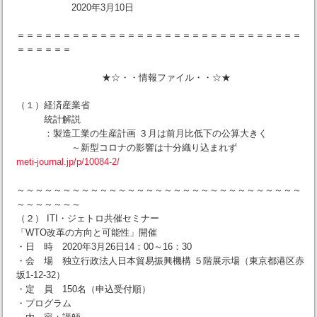
2020年3月10日
＝＝＝＝＝＝＝＝＝＝＝＝＝＝＝＝＝＝＝＝＝＝＝＝＝＝＝＝＝＝＝
＝＝＝＝＝＝
★☆・・情報ファイル・・☆★
（１）経済産業省
統計解説
：製造工業の生産計画 ３月は前月比低下の公算大きく
～新型コロナの影響は十分織り込まれず
meti-journal.jp/p/10084-2/
～～～～～～～～～～～～～～～～～～～～～～～～～～～～～～～
～～～～～～～
（２） ITI・ジェトロ共催セミナー
「WTO改革の方向と可能性」開催
・日 時 2020年3月26日14：00～16：30
・会 場 独立行政法人日本貿易振興機構 ５階展示場（東京都港区赤
坂1-12-32）
・定 員 150名（申込受付順）
・プログラム