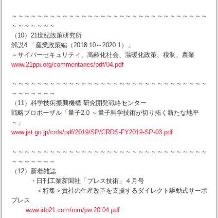
～～～～～～～～～～～～～～～～～～～～～～～～～～～～～～～
～～～～～～～
（10）21世紀政策研究所
解説4 「産業政策編（2018.10～2020.1）」
～サイバーセキュリティ、高齢化社会、温暖化政策、税制、農業
www.21ppi.org/commentaries/pdf/04.pdf
～～～～～～～～～～～～～～～～～～～～～～～～～～～～～～～
～～～～～～～
（11）科学技術振興機構 研究開発戦略センター
戦略プロポーザル「量子2.0 ～量子科学技術が切り拓く新たな地平
～」
www.jst.go.jp/crds/pdf/2019/SP/CRDS-FY2019-SP-03.pdf
～～～～～～～～～～～～～～～～～～～～～～～～～～～～～～～
～～～～～～～
（12）新着雑誌
・日刊工業新聞社「プレス技術」４月号
＜特集＞貴社の生産改革を支援するダイレクト駆動式サーボ
プレス
www.ido21.com/mm/pw.20.04.pdf