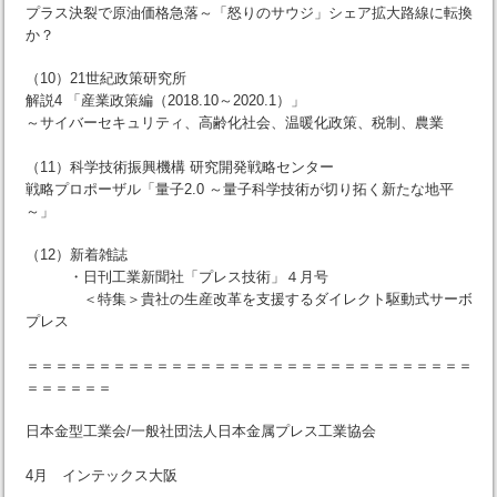
プラス決裂で原油価格急落～「怒りのサウジ」シェア拡大路線に転換
か？
（10）21世紀政策研究所
解説4 「産業政策編（2018.10～2020.1）」
～サイバーセキュリティ、高齢化社会、温暖化政策、税制、農業
（11）科学技術振興機構 研究開発戦略センター
戦略プロポーザル「量子2.0 ～量子科学技術が切り拓く新たな地平
～」
（12）新着雑誌
・日刊工業新聞社「プレス技術」４月号
＜特集＞貴社の生産改革を支援するダイレクト駆動式サーボ
プレス
＝＝＝＝＝＝＝＝＝＝＝＝＝＝＝＝＝＝＝＝＝＝＝＝＝＝＝＝＝＝＝
＝＝＝＝＝＝
日本金型工業会/一般社団法人日本金属プレス工業協会
4月 インテックス大阪