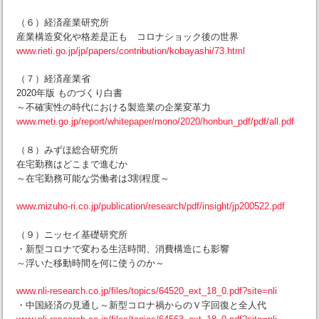
（６）経済産業研究所
産業構造変化や格差是正も コロナショック後の世界
www.rieti.go.jp/jp/papers/contribution/kobayashi/73.html
（７）経済産業省
2020年版 ものづくり白書
～不確実性の時代における製造業の企業変革力
www.meti.go.jp/report/whitepaper/mono/2020/honbun_pdf/pdf/all.pdf
（８）みずほ総合研究所
在宅勤務はどこまで進むか
～在宅勤務可能な労働者は3割程度～
www.mizuho-ri.co.jp/publication/research/pdf/insight/jp200522.pdf
（９）ニッセイ基礎研究所
・新型コロナで変わる生活時間、消費構造にも影響
～浮いた移動時間を何に使うのか～
www.nli-research.co.jp/files/topics/64520_ext_18_0.pdf?site=nli
・中国経済の見通し～新型コロナ禍からのＶ字回復と全人代