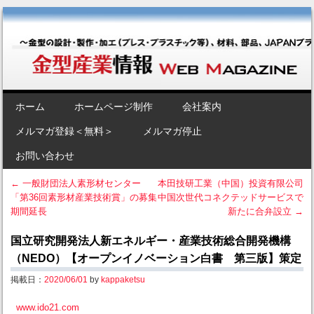
金型産業情報 [Web Magazine]
～金型の設計・製作・加工（プレス・プラスチック等）、材料、部品、
JAPANブランド“金型”のポータルサイト～
SKIP TO CONTENT
ホーム
ホームページ制作
会社案内
Menu
メルマガ登録＜無料＞
メルマガ停止
お問い合わせ
←
一般財団法人素形材センター
本田技研工業（中国）投資有限公司
「第36回素形材産業技術賞」の募集
中国次世代コネクテッドサービスで
Post navigation
期間延長
新たに合弁設立
→
国立研究開発法人新エネルギー・産業技術総合開発機構
（NEDO）【オープンイノベーション白書 第三版】策定
掲載日：
2020/06/01
by
kappaketsu
www.ido21.com