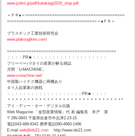
www.jsdmt.jp/pdf/katakaigi2020_stop.pdf
＝ＰＲ●＝=========================================
=====================================＝●ＰＲ＝
プラスチック工業技術研究会
www.plakougiken.com/
=============================================
：：：：PR★：：：：：：：：：：：：：：：：：：：
フリーペーパ/タイの産業が解る雑誌
月間「U-MACHIINE」
www.u-machine.net/
中国製ハイテク機器に商機あり
タイ人起業家の挑戦
：：：：：：：：：：：：：：：：：：：PR★：：：：
＊＊＊＊＊＊＊＊＊＊＊＊＊＊＊＊＊＊＊＊＊＊＊＊＊＊＊＊＊*
アイ・ディー・オー・デジタル出版
Web Magazine 「金型産業情報」代 表 編集長 井戸 潔
〒285-0843 千葉県佐倉市中志津2-23-15
電話043-489-8342 携帯電話090-4960-1496
E-mail
web@ido21.com
http://www.ido21.com