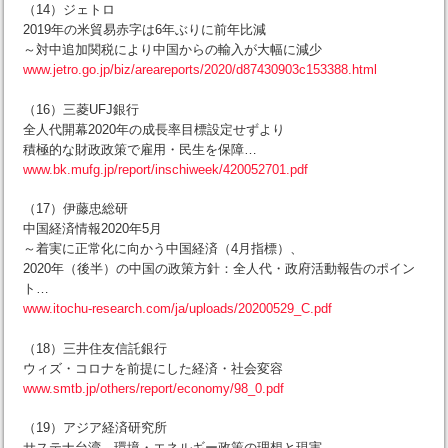
（14）ジェトロ
2019年の米貿易赤字は6年ぶりに前年比減
～対中追加関税により中国からの輸入が大幅に減少
www.jetro.go.jp/biz/areareports/2020/d87430903c153388.html
（16）三菱UFJ銀行
全人代開幕2020年の成長率目標設定せずより
積極的な財政政策で雇用・民生を保障…
www.bk.mufg.jp/report/inschiweek/420052701.pdf
（17）伊藤忠総研
中国経済情報2020年5月
～着実に正常化に向かう中国経済（4月指標）、
2020年（後半）の中国の政策方針：全人代・政府活動報告のポイン
ト…
www.itochu-research.com/ja/uploads/20200529_C.pdf
（18）三井住友信託銀行
ウィズ・コロナを前提にした経済・社会変容
www.smtb.jp/others/report/economy/98_0.pdf
（19）アジア経済研究所
サステナ台湾―環境・エネルギー政策の理想と現実