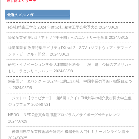
東京商工リサーチ
最近のメルマガ
(公社)精密工学会 2024 年度(公社)精密工学会秋季大会
2024/08/19
経済産業省 第5回「アトツギ甲子園」へのエントリーを募集
2024/08/15
経済産業省 政策特集モビリティDX vol.2 SDV（ソフトウエア・デファイ
ンド・ビークル）開発、
2024/08/13
研究・イノベーション学会 人材問題分科会 演 題 今日のアメリカ＝
もしトラとシリコンバレー
2024/08/08
㈱帝国データバンク ～ 2024年は約1.3万社 中国事業の再編・撤退目立つ
～
2024/08/05
ジェトロ【ウェビナー】 第6回（タイ）TNI大学の紹介及び同大学主催
ジョブフェア
2024/07/31
NEDO 「NEDO懸賞⾦活⽤型プログラム／サイボーグAIチャレンジ
2024/07/29
神奈川県立産業技術総合研究所 機器分析入門セミナー オンライン講座
2024/07/25