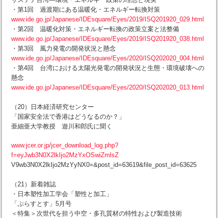
・第1回 過渡期にある温暖化・エネルギー転換対策
www.ide.go.jp/Japanese/IDEsquare/Eyes/2019/ISQ201920_029.html
・第2回 温暖化対策・エネルギー転換の政策立案と法整備
www.ide.go.jp/Japanese/IDEsquare/Eyes/2019/ISQ201920_038.html
・第3回 風力発電の開発状況と懸念
www.ide.go.jp/Japanese/IDEsquare/Eyes/2020/ISQ202020_004.html
・第4回 台湾における太陽光発電の開発状況と生態・環境破壊への
懸念
www.ide.go.jp/Japanese/IDEsquare/Eyes/2020/ISQ202020_013.html
（20）日本経済研究センター
「国家安全法で香港はどうなるのか？」
亜細亜大学教授 遊川和郎氏に聞く
www.jcer.or.jp/jcer_download_log.php?
f=eyJwb3N0X2lkIjo2MzYxOSwiZmlsZ
V9wb3N0X2lkIjo2MzYyNX0=&post_id=63619&file_post_id=63625
（21）新着雑誌
・日本塑性加工学会「塑性と加工」
「ぷらすとす」5月号
＜特集＞次世代を担う中空・多孔質材の特性および製造技術