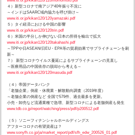
www.iti.or.jp/kikan120/120momomoto.pdf
４）新型コロナで南アジア40年振り不況に
～インドはSAARC域内協力を呼び掛け～
www.iti.or.jp/kikan120/120yamazaki.pdf
５）タイ経済における中国の影響
www.iti.or.jp/kikan120/120trin.pdf
６）米国の半分しか伸びない日本の所得を輸出で拡大
www.iti.or.jp/kikan120/120takahashi.pdf
～TPPや日ASEAN/日EU・EPA等の貿易効果でサプライチェーンを刷
新～
７） 新型コロナウイルス蔓延によるサプライチェーンの見直し
～医療用品の中国依存の脱却から考える～
www.iti.or.jp/kikan120/120masuda.pdf
（４）帝国データバンク
「老舗企業」倒産・休廃業・解散動向調査（2019年度）
～老舗企業の倒産など 全国で579件、過去最多を更新。
小売・卸売など流通業種で急増、新型コロナによる老舗倒産も発生
www.tdb.co.jp/report/watching/press/pdf/p200512.pdf
（５）ソニーフィナンシャルホールディングス
アフターコロナの有望資産は？
www.sonyfh.co.jp/ja/market_report/pdf/sfh_edw_200526_01.pdf