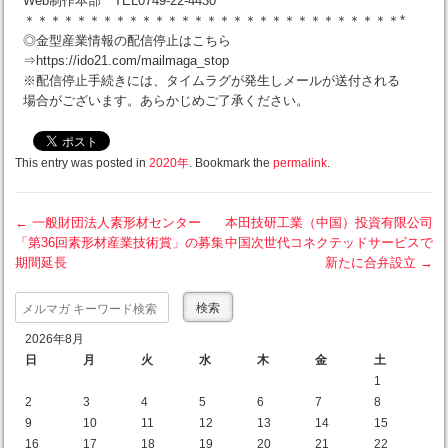
Web制作本部 TEL0749-22-4430
＊＊＊＊＊＊＊＊＊＊＊＊＊＊＊＊＊＊＊＊＊＊＊＊＊＊＊＊＊*
◎金型産業情報の配信停止はこちら
⇒https://ido21.com/mailmaga_stop
※配信停止手続きには、タイムラグが発生しメールが送付される
場合がございます。あらかじめご了承ください。
This entry was posted in
2020年
. Bookmark the
permalink
.
←
一般財団法人素形材センター
本田技研工業（中国）投資有限公司
「第36回素形材産業技術賞」の募集
中国次世代コネクテッドサービスで
Post navigation
期間延長
新たに合弁設立
→
Search
2026年8月
日
月
火
水
木
金
土
1
2
3
4
5
6
7
8
9
10
11
12
13
14
15
16
17
18
19
20
21
22