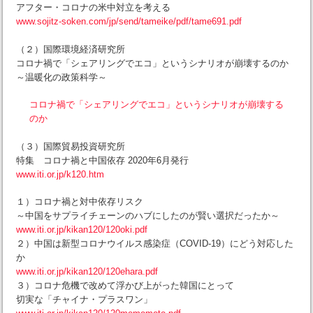
アフター・コロナの米中対立を考える
www.sojitz-soken.com/jp/send/tameike/pdf/tame691.pdf
（２）国際環境経済研究所
コロナ禍で「シェアリングでエコ」というシナリオが崩壊するのか
～温暖化の政策科学～
コロナ禍で「シェアリングでエコ」というシナリオが崩壊する
のか
（３）国際貿易投資研究所
特集 コロナ禍と中国依存 2020年6月発行
www.iti.or.jp/k120.htm
１）コロナ禍と対中依存リスク
～中国をサプライチェーンのハブにしたのが賢い選択だったか～
www.iti.or.jp/kikan120/120oki.pdf
２）中国は新型コロナウイルス感染症（COVID-19）にどう対応した
か
www.iti.or.jp/kikan120/120ehara.pdf
３）コロナ危機で改めて浮かび上がった韓国にとって
切実な「チャイナ・プラスワン」