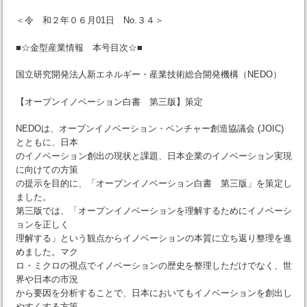
＜令 和２年０６月01日 No.３４＞
■☆金型産業情報 本号目次☆■
国立研究開発法人新エネルギー・産業技術総合開発機構（NEDO）
【オープンイノベーション白書 第三版】策定
NEDOは、オープンイノベーション・ベンチャー創造協議会 (JOIC)
とともに、日本
のイノベーション創出の現状と課題、日本企業のイノベーション実現
に向けての方策
の提示を目的に、「オープンイノベーション白書 第三版」を策定し
ました。
第三版では、「オープンイノベーションを理解するためにイノベーシ
ョンを正しく
理解する」という観点からイノベーションの本質に立ち返り整理を進
めました。マク
ロ・ミクロの視点でイノベーションの歴史を整理しただけでなく、世
界や日本の市況
から要因を分析することで、日本においてもイノベーションを創出し
やすくする方策