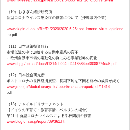
www.nli-research.co.jp/files/topics/64563_ext_18_0.pdf?site=nli
（10）おきぎん経済研究所
新型コロナウイルス感染症の影響について（沖縄県内企業）
www.okigin-ei.co.jp/file/DI/2020/2020.5.25spot_korona_virus_opiniona
ire.pdf
（11）日本政策投資銀行
市場低迷の中で加速する自動車産業の変革
～欧州自動車市場の電動化の例にみる事業戦略の変化
www.dbj.jp/upload/docs/f1314eb994cd4418584ee363f8774da5.pdf
（12）日本総合研究所
ポストコロナの世界経済展望～長期平均を下回る弱めの成長が続く
www.jri.co.jp/MediaLibrary/file/report/researchreport/pdf/11818
.
pdf
（13）チャイルドリサーチネット
【ドイツの子育て・教育事情～ベルリンの場合】
第41回 新型コロナウイルスによる学校閉鎖の影響
www.blog.crn.or.jp/report/09/361.html