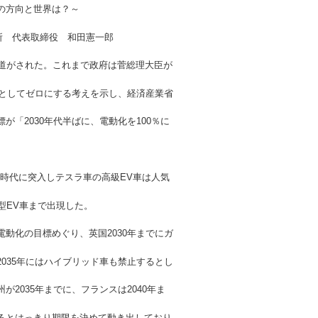
世界は？～
代表取締役 和田憲一郎
道がされた。これまで政府は菅総理大臣が
体としてゼロにする考えを示し、経済産業省
「2030年代半ばに、電動化を100％に
時代に突入しテスラ車の高級EV車は人気
型EV車まで出現した。
動化の目標めぐり、英国2030年までにガ
035年にはハイブリッド車も禁止するとし
2035年までに、フランスは2040年ま
るとはっきり期限を決めて動き出しており、