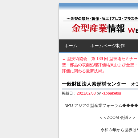
金型産業情報 [Web 
～金型の設計・製作・加工（プレス・プラス
SKIP TO CONTENT
ホーム
ホームページ制作
Menu
←
型技術協会 第 139 回 型技術セミナ
型・部品の表面処理評価結果および金型
Post navigation
評価に関わる最新技術」
一般財団法人素形材センター 
掲載日：
2021/02/08
by
kappaketsu
NPO アジア金型産業フォーラム◆◆◆
＜＜ZOOM 会議＞＞
令和３年から世界はEV車開