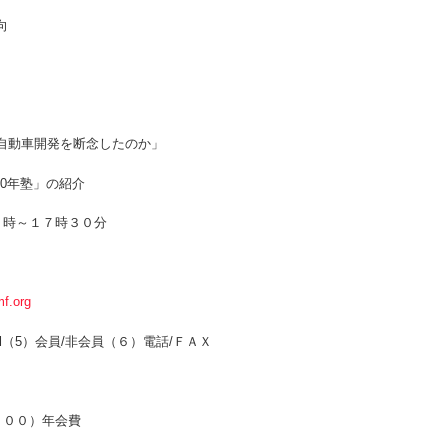
向
自動車開発を断念したのか」
00年塾」の紹介
６時～１７時３０分
f.org
e-mail（5）会員/非会員（６）電話/ＦＡＸ
０００）年会費