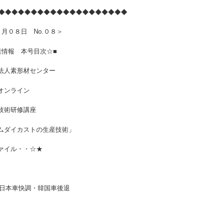
◆◆◆◆◆◆◆◆◆◆◆◆◆◆◆◆◆◆◆◆◆
 No.０８＞
号目次☆■
材センター
イン
修講座
カストの生産技術」
・・☆★
日本車快調・韓国車後退