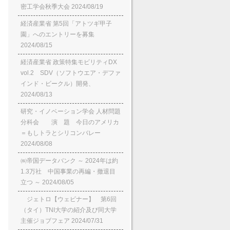
密工学会秋季大会
2024/08/19
経済産業省 第5回「アトツギ甲子
園」へのエントリーを募集
2024/08/15
経済産業省 政策特集モビリティDX
vol.2 SDV（ソフトウエア・デファ
インド・ビークル）開発、
2024/08/13
研究・イノベーション学会 人材問題
分科会 演 題 今日のアメリカ
＝もしトラとシリコンバレー
2024/08/08
㈱帝国データバンク ～ 2024年は約
1.3万社 中国事業の再編・撤退目
立つ ～
2024/08/05
ジェトロ【ウェビナー】 第6回
（タイ）TNI大学の紹介及び同大学
主催ジョブフェア
2024/07/31