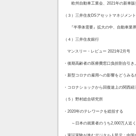
欧州自動車工業会、2021年の新車販
（３）三井住友DSアセットマネジメント
『半導体需要』拡大の中、自動車業界
（４）三井住友銀行
マンスリー・レビュー 2021年2月号
・後期高齢者の医療費窓口負担割合引き
・新型コロナの雇用への影響をどうみる
・コロナショックから回復途上の関西経済
（５）野村総合研究所
・2020年のテレワークを総括する
～日本の就業者のうち2,000万人近
・実証実験が進むデジタル人民元：中国