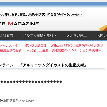
Magazine]
チック等）、材料、部品、JAPANブランド“金型”のポータルサイト～
会社案内
メルマガ登録＜無料＞
メルマガ停止
お問い
ーダイカスト金
MONOist編集部 [Withコロナ時代の戦略的デジタル調達 ]
・積層金属の品質
～安定した生産、調達業務のイノベーションを実現～
→
オンライン 「アルミニウムダイカストの生産技術」
◆◆◆◆◆◆◆◆◆◆◆◆◆◆◆◆◆◆◆◆◆
発競争となるのか