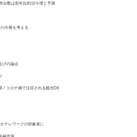
売台数は前年比約10％増と予測
の今後を考える
上げの論点
か
 / コロナ禍で注目される観光DX
くがテレワークの対象者に
金融市場