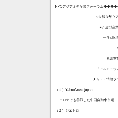
NPOアジア金型産業フォーラム◆◆◆
＜令和３年０２月０８日
■☆金型産業情報 本
一般財団法人素形
オンラ
素形材技術研
「アルミニウムダイ
★☆・・情報ファイル
（１）YahooNews japan
コロナでも善戦した中国自動車市場…
（２）ジエトロ