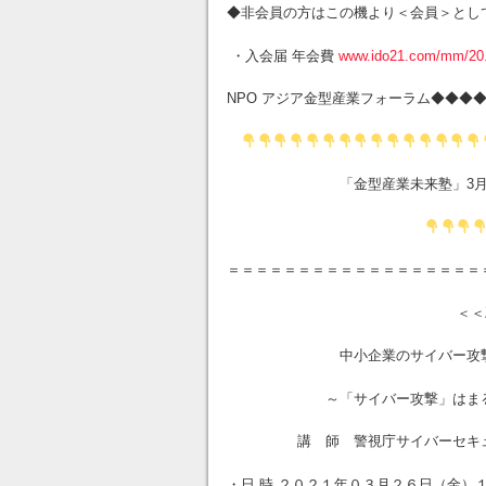
◆非会員の方はこの機より＜会員＞とし
・入会届 年会費
www.ido21.com/mm/20.0
NPO アジア金型産業フォーラム◆
「金型産業未来塾」3月～４
＝＝＝＝＝＝＝＝＝＝＝＝＝＝＝＝＝＝
＜＜ZOOM 
中小企業のサイバー攻撃の
～「サイバー攻撃」はまるでデ
講 師 警視庁サイバーセキュリテ
・日 時 ２０２１年０３月２６日（金）