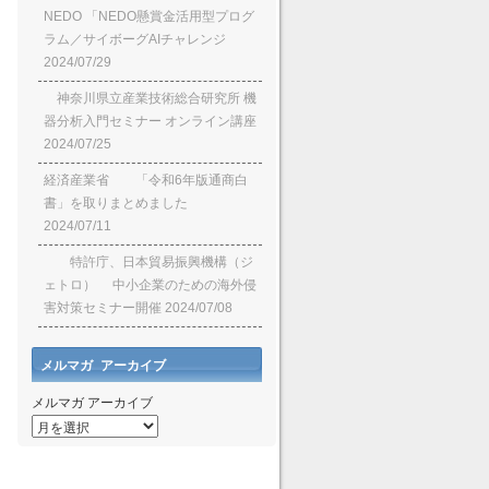
NEDO 「NEDO懸賞⾦活⽤型プログ
ラム／サイボーグAIチャレンジ
2024/07/29
神奈川県立産業技術総合研究所 機
器分析入門セミナー オンライン講座
2024/07/25
経済産業省 「令和6年版通商白
書」を取りまとめました
2024/07/11
特許庁、日本貿易振興機構（ジ
ェトロ） 中小企業のための海外侵
害対策セミナー開催
2024/07/08
メルマガ アーカイブ
メルマガ アーカイブ