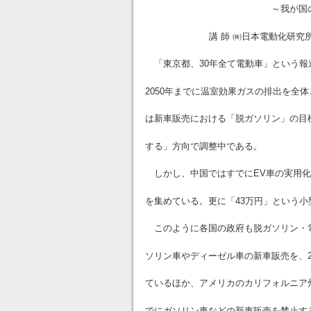
～我が国の方向と
講 師 ㈱日本電動化研究所 
「東京都、30年全て電動車」という報
2050年までに温室効果ガスの排出を全
は新車販売における「脱ガソリン」の目標が
する」方向で調整中である。
しかし、中国ではすでにEV車の実用化
を集めている。更に「43万円」という小
このように各国の政府も脱ガソリン・電
ソリン車やディーゼル車の新車販売を、2
ているほか、アメリカのカリフォルニア州が
でにガソリン車などの新車販売を禁止す