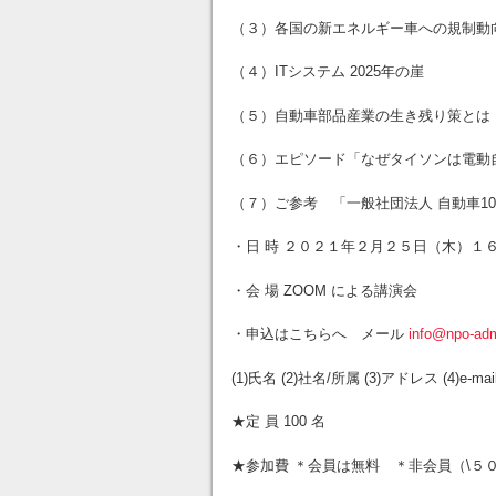
（３）各国の新エネルギー車への規制動
（４）ITシステム 2025年の崖
（５）自動車部品産業の生き残り策とは
（６）エピソード「なぜタイソンは電動
（７）ご参考 「一般社団法人 自動車1
・日 時 ２０２１年２月２５日（木）１
・会 場 ZOOM による講演会
・申込はこちらへ メール
info@npo-adm
(1)氏名 (2)社名/所属 (3)アドレス (4)
★定 員 100 名
★参加費 ＊会員は無料 ＊非会員（\５