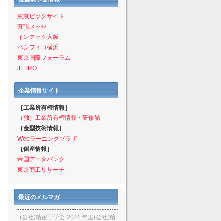
東京ビッグサイト
幕張メッセ
インテック大阪
パシフィコ横浜
東京国際フォーラム
JETRO
企業情報サイト
［工業所有権情報］
（独）工業所有権情報・研修館
［金型技術情報］
Webラーニングプラザ
［倒産情報］
帝国データバンク
東京商工リサーチ
最近のメルマガ
(公社)精密工学会 2024 年度(公社)精