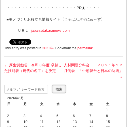
：：：：：：：：：：：：：：：：：：：PR★：：：：
■モノづくりお役立ち情報サイト【じゃぱんお宝にゅ～す】
ＵＲＬ
japan.otakaranews.com
This entry was posted in
2021年
. Bookmark the
permalink
.
←
厚生労働省 令和３年度 卓越し
人材問題分科会 ２０２１年１２
た技能者（現代の名工）を決定
月例会 「中朝韓台と日本の防衛」
Post navigation
→
Search
2026年8月
日
月
火
水
木
金
土
1
2
3
4
5
6
7
8
9
10
11
12
13
14
15