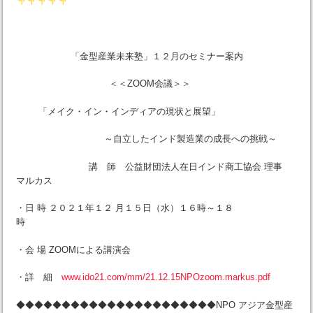
「金型産業未来塾」１２月のセミナー案内
＜＜ZOOM会議＞＞
「メイク・イン・インディアの現状と展望」
～自立したインド製造業の成長への挑戦～
講 師 公益財団法人在日インド商工協会 理事
マルカス
・日 時 ２０２１年１２ 月１５日（水）１６時～１８
時
・会 場 ZOOMによる講演会
・詳 細
www.ido21.com/mm/21.12.15NPOzoom.markus.pdf
◆◆◆◆◆◆◆◆◆◆◆◆◆◆◆◆◆◆◆◆◆◆NPO アジア金型産