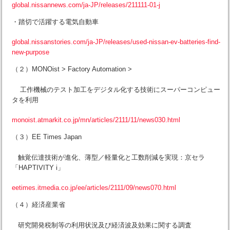
global.nissannews.com/ja-JP/releases/211111-01-j
・踏切で活躍する電気自動車
global.nissanstories.com/ja-JP/releases/used-nissan-ev-batteries-find-
new-purpose
（２）MONOist > Factory Automation >
工作機械のテスト加工をデジタル化する技術にスーパーコンピュー
タを利用
monoist.atmarkit.co.jp/mn/articles/2111/11/news030.html
（３）EE Times Japan
触覚伝達技術が進化、薄型／軽量化と工数削減を実現：京セラ
「HAPTIVITY i」
eetimes.itmedia.co.jp/ee/articles/2111/09/news070.html
（４）経済産業省
研究開発税制等の利用状況及び経済波及効果に関する調査