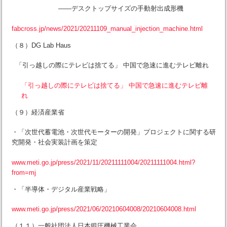
——デスクトップサイズの手動射出成形機
fabcross.jp/news/2021/20211109_manual_injection_machine.html
（８）DG Lab Haus
「引っ越しの際にテレビは捨てる」 中国で急速に進むテレビ離れ
「引っ越しの際にテレビは捨てる」 中国で急速に進むテレビ離
れ
（９）経済産業省
・「次世代蓄電池・次世代モーターの開発」プロジェクトに関する研
究開発・社会実装計画を策定
www.meti.go.jp/press/2021/11/20211111004/20211111004.html?
from=mj
・「半導体・デジタル産業戦略」
www.meti.go.jp/press/2021/06/20210604008/20210604008.html
（１１）一般社団法人日本鍛圧機械工業会