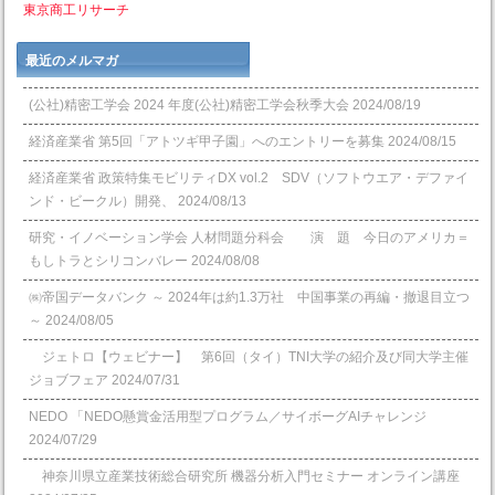
東京商工リサーチ
最近のメルマガ
(公社)精密工学会 2024 年度(公社)精密工学会秋季大会
2024/08/19
経済産業省 第5回「アトツギ甲子園」へのエントリーを募集
2024/08/15
経済産業省 政策特集モビリティDX vol.2 SDV（ソフトウエア・デファイ
ンド・ビークル）開発、
2024/08/13
研究・イノベーション学会 人材問題分科会 演 題 今日のアメリカ＝
もしトラとシリコンバレー
2024/08/08
㈱帝国データバンク ～ 2024年は約1.3万社 中国事業の再編・撤退目立つ
～
2024/08/05
ジェトロ【ウェビナー】 第6回（タイ）TNI大学の紹介及び同大学主催
ジョブフェア
2024/07/31
NEDO 「NEDO懸賞⾦活⽤型プログラム／サイボーグAIチャレンジ
2024/07/29
神奈川県立産業技術総合研究所 機器分析入門セミナー オンライン講座