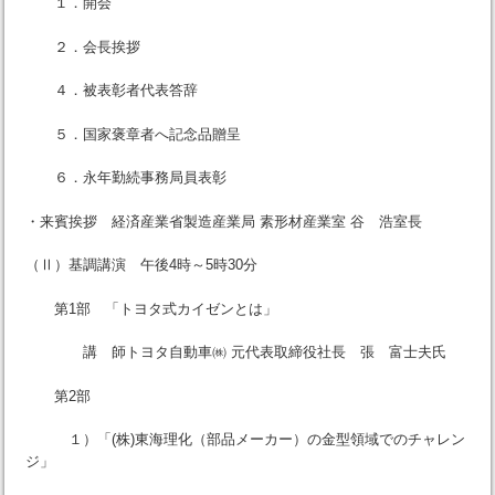
１．開会
２．会長挨拶
４．被表彰者代表答辞
５．国家褒章者へ記念品贈呈
６．永年勤続事務局員表彰
・来賓挨拶 経済産業省製造産業局 素形材産業室 谷 浩室長
（Ⅱ）基調講演 午後4時～5時30分
第1部 「トヨタ式カイゼンとは」
講 師トヨタ自動車㈱ 元代表取締役社長 張 富士夫氏
第2部
１）「(株)東海理化（部品メーカー）の金型領域でのチャレン
ジ」