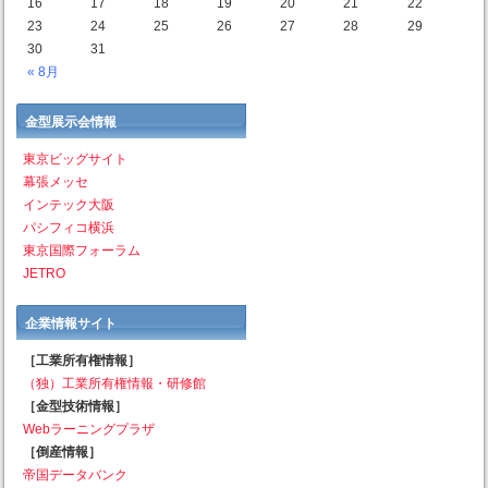
16
17
18
19
20
21
22
23
24
25
26
27
28
29
30
31
« 8月
金型展示会情報
東京ビッグサイト
幕張メッセ
インテック大阪
パシフィコ横浜
東京国際フォーラム
JETRO
企業情報サイト
［工業所有権情報］
（独）工業所有権情報・研修館
［金型技術情報］
Webラーニングプラザ
［倒産情報］
帝国データバンク