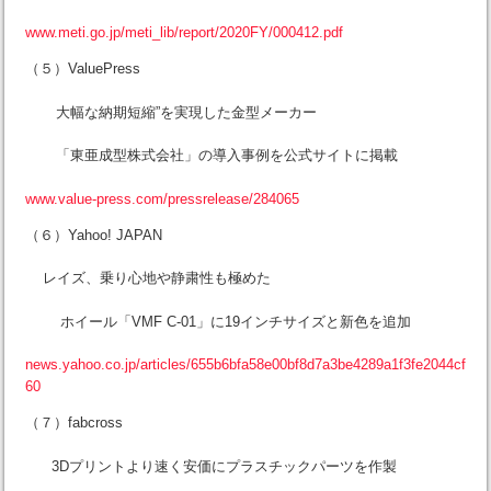
www.meti.go.jp/meti_lib/report/2020FY/000412.pdf
（５）ValuePress
大幅な納期短縮”を実現した金型メーカー
「東亜成型株式会社」の導入事例を公式サイトに掲載
www.value-press.com/pressrelease/284065
（６）Yahoo! JAPAN
レイズ、乗り心地や静粛性も極めた
ホイール「VMF C-01」に19インチサイズと新色を追加
news.yahoo.co.jp/articles/655b6bfa58e00bf8d7a3be4289a1f3fe2044cf
60
（７）fabcross
3Dプリントより速く安価にプラスチックパーツを作製