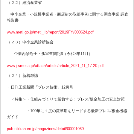
（２２）経済産業省
中小企業・小規模事業者・商店街の取組事例に関する調査事業 調査
報告書
www.meti.go.jp/meti_lib/report/2019FY/000624.pdf
（２３）中小企業診断協会
企業内診断士・孤軍奮闘記6（令和3年11月）
www.j-smeca.jp/attach/article/article_2021_11_17-20.pdf
（２４）新着雑誌
・日刊工業新聞「プレス技術」12月号
＜特集＞・仕組みづくりで勝負する！プレス/板金加工の安全対策
・100年に１度の変革期をリードする最新プレス/板金機器
ガイド
pub.nikkan.co.jp/magazines/detail/00001069