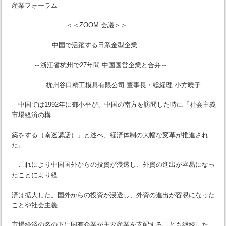
産業フォーラム
＜＜ZOOM 会議＞＞
中国で活躍する日系金型企業
～浙江省杭州で27年間 中国国営企業と合弁～
杭州谷口精工模具有限公司 董事長・総経理 小方曉子
中国では1992年に鄧小平が、中国の南方を訪問した時に「社会主義
市場経済の構
築をする（南巡講話）」と述べ、経済体制の大幅な変革が推進され
た。
これにより中国国外からの投資が浸透し、外資の進出が容易になっ
たことにより経
済は拡大した。国外からの投資が浸透し、外資の進出が容易になった
ことや社会主義
市場経済の名の下に国有企業が主要産業を支配することも継続した。