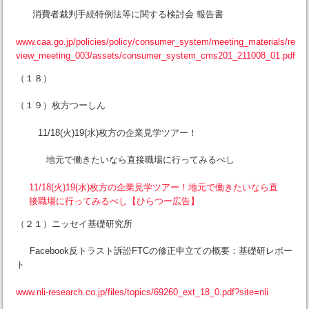
消費者裁判手続特例法等に関する検討会 報告書
www.caa.go.jp/policies/policy/consumer_system/meeting_materials/re
view_meeting_003/assets/consumer_system_cms201_211008_01.pdf
（１８）
（１９）枚方つーしん
11/18(火)19(水)枚方の企業見学ツアー！
地元で働きたいなら直接職場に行ってみるべし
11/18(火)19(水)枚方の企業見学ツアー！地元で働きたいなら直
接職場に行ってみるべし【ひらつー広告】
（２１）ニッセイ基礎研究所
Facebook反トラスト訴訟FTCの修正申立ての概要：基礎研レポー
ト
www.nli-research.co.jp/files/topics/69260_ext_18_0.pdf?site=nli