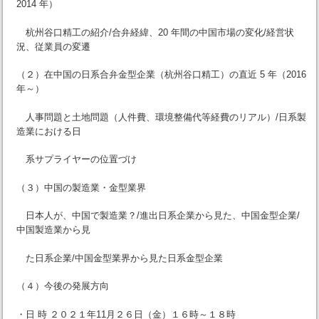
2014 年）
杭州谷口精工の紹介/合弁経緯、20 年間の中国市場の変化/経営状
況、従業員の変遷
（２）在中国の日系合弁金型企業（杭州谷口精工）の直近 5 年（2016
年～）
人事問題と土地問題（人件費、環境整備代等経費のリアル）/日系製
造業における日
系サプライヤーの位置づけ
（３）中国の製造業・金型業界
日本人が、中国で製造業？/進出日系企業から見た、中国金型企業/
中国製造業から見
た日系企業/中国金型業界から見た日系金型企業
（４）今後の発展方向
・日 時 ２０２１年11月２６日（金）１６時～１８時