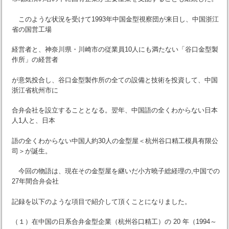
このような状況を受けて1993年中国金型視察団が来日し、中国浙江
省の国営工場
経営者と、神奈川県・川崎市の従業員10人にも満たない「谷口金型製
作所」の経営者
が意気投合し、谷口金型製作所の全ての設備と技術を投資して、中国
浙江省杭州市に
合弁会社を設立することとなる。翌年、中国語の全くわからない日本
人1人と、日本
語の全くわからない中国人約30人の金型屋＜杭州谷口精工模具有限公
司＞が誕生。
今回の物語は、現在その金型屋を継いだ小方曉子総経理の,中国での
27年間合弁会社
記録を以下のような項目で紹介して頂くことになりました。
（１）在中国の日系合弁金型企業（杭州谷口精工）の 20 年（1994～