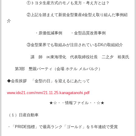
①トヨタ生産方式のモノも見方・考え方とは？
②上記を踏まえて新規金型量産d金型え取り組んだ事例紹
介
・原価低減事例 ・金型品質改善事例
③金型業界でも取組みが注目されているDXの取組紹介
講 師 ㈱東海理化 代表取締役社長 二之夕 裕美氏
第3部 懇親パーティ（会場 ホテル メルパルク）
◆会長挨拶 「金型の日」を迎えるにあたって
www.ido21.com/mm/21.11.25.kanagatanohi.pdf
★☆・・情報ファイル・・☆★
（１）日産自動車
・「PRIDE指標」で最高ランク「ゴールド」を５年連続で受賞