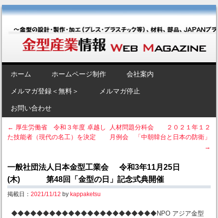
金型産業情報 [Web Magazine]
～金型の設計・製作・加工（プレス・プラスチック等）、材料、部品、
JAPANブランド“金型”のポータルサイト～
SKIP TO CONTENT
ホーム
ホームページ制作
会社案内
Menu
メルマガ登録＜無料＞
メルマガ停止
お問い合わせ
←
厚生労働省 令和３年度 卓越し
人材問題分科会 ２０２１年１２
た技能者（現代の名工）を決定
月例会 「中朝韓台と日本の防衛」
Post navigation
→
一般社団法人日本金型工業会 令和3年11月25日
(木) 第48回「金型の日」記念式典開催
掲載日：
2021/11/12
by
kappaketsu
◆◆◆◆◆◆◆◆◆◆◆◆◆◆◆◆◆◆◆◆◆◆◆NPO アジア金型