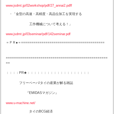
www.jsdmt.jp/02workshop/pdf/27_annai2.pdff
・「金型の高速・高精度・高品位加工を実現する
工作機械について考える！」
www.jsdmt.jp/03seminar/pdf/142seminar.pdf
＝ＰＲ●＝=========================================
==================================================
==
：：：：PR★：：：：：：：：：：：：：：：：：：：
フリーペーパ/タイの産業が解る雑誌
『EMIDASマガジン』
www.u-machine.net/
タイのBCG経済