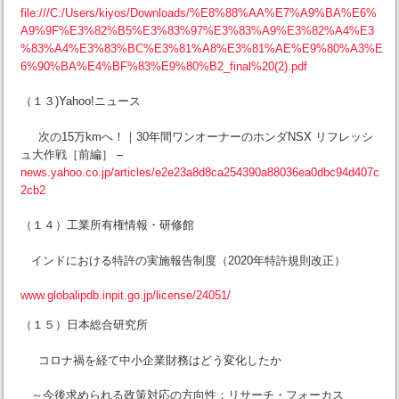
file:///C:/Users/kiyos/Downloads/%E8%88%AA%E7%A9%BA%E6%
A9%9F%E3%82%B5%E3%83%97%E3%83%A9%E3%82%A4%E3
%83%A4%E3%83%BC%E3%81%A8%E3%81%AE%E9%80%A3%E
6%90%BA%E4%BF%83%E9%80%B2_final%20(2).pdf
（１３)Yahoo!ニュース
次の15万kmへ！｜30年間ワンオーナーのホンダNSX リフレッシ
ュ大作戦［前編］ –
news.yahoo.co.jp/articles/e2e23a8d8ca254390a88036ea0dbc94d407c
2cb2
（１４）工業所有権情報・研修館
インドにおける特許の実施報告制度（2020年特許規則改正）
www.globalipdb.inpit.go.jp/license/24051/
（１５）日本総合研究所
コロナ禍を経て中小企業財務はどう変化したか
～今後求められる政策対応の方向性：リサーチ・フォーカス