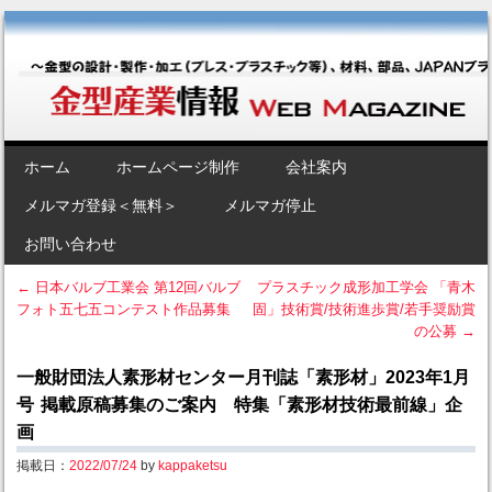
金型産業情報 [Web Magazine]
～金型の設計・製作・加工（プレス・プラスチック等）、材料、部品、
JAPANブランド“金型”のポータルサイト～
SKIP TO CONTENT
ホーム
ホームページ制作
会社案内
Menu
メルマガ登録＜無料＞
メルマガ停止
お問い合わせ
←
日本バルブ工業会 第12回バルブ
プラスチック成形加工学会 「青木
フォト五七五コンテスト作品募集
固」技術賞/技術進歩賞/若手奨励賞
Post navigation
の公募
→
一般財団法人素形材センター月刊誌「素形材」2023年1月
号 掲載原稿募集のご案内 特集「素形材技術最前線」企
画
掲載日：
2022/07/24
by
kappaketsu