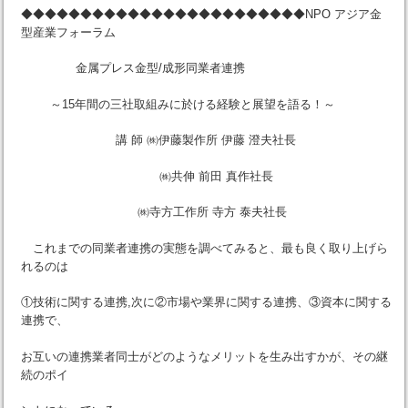
◆◆◆◆◆◆◆◆◆◆◆◆◆◆◆◆◆◆◆◆◆◆◆◆NPO アジア金
型産業フォーラム
金属プレス金型/成形同業者連携
～15年間の三社取組みに於ける経験と展望を語る！～
講 師 ㈱伊藤製作所 伊藤 澄夫社長
㈱共伸 前田 真作社長
㈱寺方工作所 寺方 泰夫社長
これまでの同業者連携の実態を調べてみると、最も良く取り上げら
れるのは
①技術に関する連携,次に②市場や業界に関する連携、③資本に関する
連携で、
お互いの連携業者同士がどのようなメリットを生み出すかが、その継
続のポイ