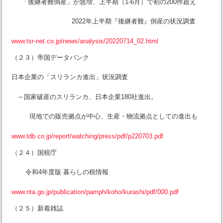
「後継者難倒産」が急増、上半期（1-6月）で初の200件超え
2022年上半期『後継者難』倒産の状況調査
www.tsr-net.co.jp/news/analysis/20220714_02.html
（２３）帝国データバンク
日本企業の「スリランカ進出」状況調査
～国家破産のスリランカ、日本企業180社進出。
現地での販売拠点が中心、生産・物流拠点としての進出も
www.tdb.co.jp/report/watching/press/pdf/p220703.pdf
（２４）国税庁
令和4年度版 暮らしの税情報
www.nta.go.jp/publication/pamph/koho/kurashi/pdf/000.pdf
（２５）新着雑誌