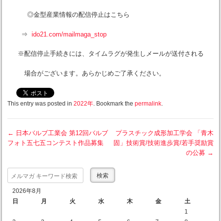
◎金型産業情報の配信停止はこちら
⇒
ido21.com/mailmaga_stop
※配信停止手続きには、タイムラグが発生しメールが送付される
場合がございます。あらかじめご了承ください。
This entry was posted in
2022年
. Bookmark the
permalink
.
←
日本バルブ工業会 第12回バルブ
プラスチック成形加工学会 「青木
フォト五七五コンテスト作品募集
固」技術賞/技術進歩賞/若手奨励賞
Post navigation
の公募
→
Search
2026年8月
日
月
火
水
木
金
土
1