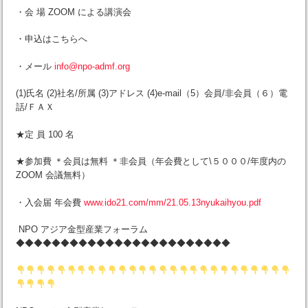
・会 場 ZOOM による講演会
・申込はこちらへ
・メール
info@npo-admf.org
(1)氏名 (2)社名/所属 (3)アドレス (4)e-mail（5）会員/非会員（６）電
話/ＦＡＸ
★定 員 100 名
★参加費 ＊会員は無料 ＊非会員（年会費として\５０００/年度内の
ZOOM 会議無料）
・入会届 年会費
www.ido21.com/mm/21.05.13nyukaihyou.pdf
NPO アジア金型産業フォーラム
◆◆◆◆◆◆◆◆◆◆◆◆◆◆◆◆◆◆◆◆◆◆◆◆