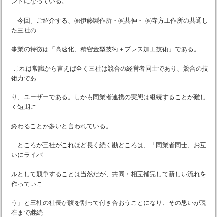
ントになっている。
今回、ご紹介する、㈱伊藤製作所・㈱共伸・ ㈱寺方工作所の共通し
た三社の
事業の特徴は「高速化、精密金型技術＋プレス加工技術」である。
これは常識から言えば全く三社は競合の経営者同士であり、競合の技
術力であ
り、ユーザーである。しかも同業者連携の実態は継続することが難し
く短期に
終わることが多いと言われている。
ところが三社がこれほど長く続く勘どころは、「同業者同士、お互
いにライバ
ルとして競争することは当然だが、共同・相互補完して新しい流れを
作っていこ
う」と三社の社長が腹を割って付き合おうことになり、その思いが現
在まで継続