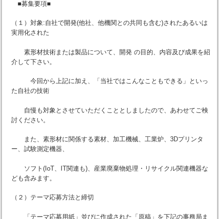
■募集要項■
（１）対象:自社で開発(他社、他機関との共同も含む)されたあるいは
実用化された
素形材技術または製品について、開発 の目的、内容及び成果を紹
介して下さい。
今回から上記に加え、「当社ではこんなこともできる」といっ
た自社の技術
自慢も対象とさせていただくこととしましたので、あわせてご検
討ください。
また、素形材に関係する素材、加工機械、工業炉、3Dプリンタ
ー、試験測定機器、
ソフト(IoT、IT関連も)、産業廃棄物処理・リサイクル関連機器な
ども含みます。
（２）テーマ応募方法と締切
「テーマ応募用紙」並びに作成された「原稿」を下記の事務局ま