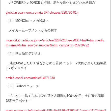
e-POWERとe-4ORCEを搭載、新たな進化を遂げた本格SUV
global.nissannews.com/ja-JP/releases/220720-01-j
（３）MONOist > メカ設計 >
メイカームーブメントからの10年
monoist.itmedia.co.jp/mn/articles/2207/21/news008.html#utm_mediu
m=email&utm_source=mn-day&utm_campaign=20220722
（４）朝日新聞デジタル
連続M&Aした町工場をまとめる苦労 ニットー2代目が生んだ新製品
| ツギノジダイ
smbiz.asahi.com/article/14671230
（５） Yahoo!ニュース
ゴミとして捨てられる花の茎と古新聞を100％使用、土に還る循環
型園芸用ポット –
news.yahoo.co.jp/articles/9a555c6fc8539ef1793b612ccece11174daef5