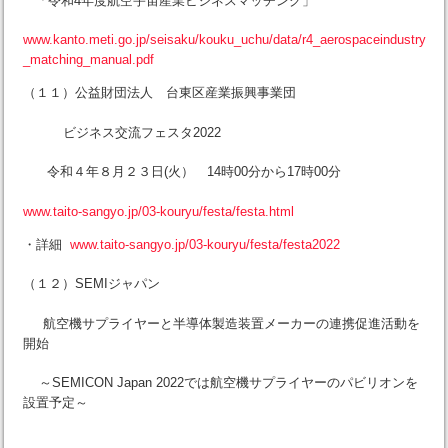
「令和4年度航空宇宙産業ビジネスマッチング」
www.kanto.meti.go.jp/seisaku/kouku_uchu/data/r4_aerospaceindustry
_matching_manual.pdf
（１１）公益財団法人 台東区産業振興事業団
ビジネス交流フェスタ2022
令和４年８月２３日(火） 14時00分から17時00分
www.taito-sangyo.jp/03-kouryu/festa/festa.html
・詳細
www.taito-sangyo.jp/03-kouryu/festa/festa2022
（１２）SEMIジャパン
航空機サプライヤーと半導体製造装置メーカーの連携促進活動を
開始
～SEMICON Japan 2022では航空機サプライヤーのパビリオンを
設置予定～