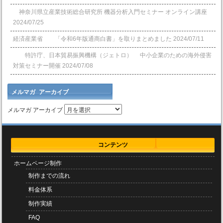
神奈川県立産業技術総合研究所 機器分析入門セミナー オンライン講座
2024/07/25
経済産業省 「令和6年版通商白書」を取りまとめました
2024/07/11
特許庁、日本貿易振興機構（ジェトロ） 中小企業のための海外侵害
対策セミナー開催
2024/07/08
メルマガ アーカイブ
メルマガ アーカイブ
コンテンツ
ホームページ制作
制作までの流れ
料金体系
制作実績
FAQ