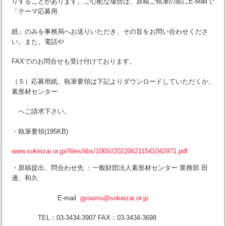
りすることがあります。ご心配な場合は、原稿ご執筆の前にE-Mailで
「テーマ応募用
紙」のみを事務局へお送りいただき、その旨をお問い合わせくださ
い。また、電話や
FAXでのお問合せも受け付けております。
（５）応募用紙、執筆要領は下記よりダウンロードしていただくか、
素形材センター
へご請求下さい。
・執筆要領(195KB)
www.sokeizai.or.jp//files/libs/1065//202206211541042971.pdf
・原稿提出、問合わせ先 ：一般財団法人素形材センター 業務部 田
邊、和久
E-mail
gyoumu@sokeizai.or.jp
TEL：03-3434-3907 FAX：03-3434-3698