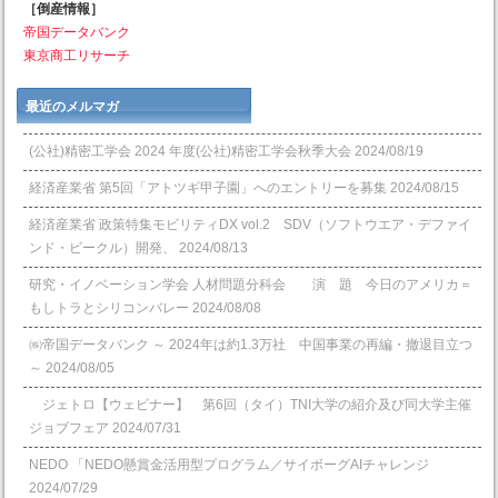
［倒産情報］
帝国データバンク
東京商工リサーチ
最近のメルマガ
(公社)精密工学会 2024 年度(公社)精密工学会秋季大会
2024/08/19
経済産業省 第5回「アトツギ甲子園」へのエントリーを募集
2024/08/15
経済産業省 政策特集モビリティDX vol.2 SDV（ソフトウエア・デファイ
ンド・ビークル）開発、
2024/08/13
研究・イノベーション学会 人材問題分科会 演 題 今日のアメリカ＝
もしトラとシリコンバレー
2024/08/08
㈱帝国データバンク ～ 2024年は約1.3万社 中国事業の再編・撤退目立つ
～
2024/08/05
ジェトロ【ウェビナー】 第6回（タイ）TNI大学の紹介及び同大学主催
ジョブフェア
2024/07/31
NEDO 「NEDO懸賞⾦活⽤型プログラム／サイボーグAIチャレンジ
2024/07/29