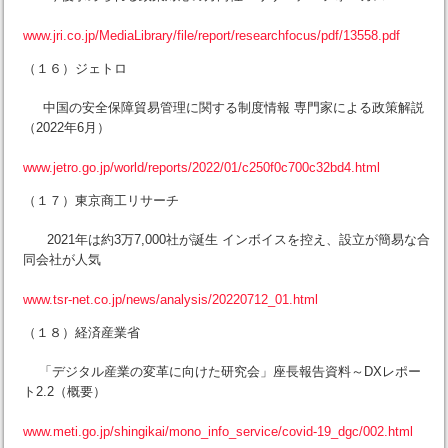
www.jri.co.jp/MediaLibrary/file/report/researchfocus/pdf/13558.pdf
（１６）ジェトロ
中国の安全保障貿易管理に関する制度情報 専門家による政策解説
（2022年6月）
www.jetro.go.jp/world/reports/2022/01/c250f0c700c32bd4.html
（１７）東京商工リサーチ
2021年は約3万7,000社が誕生 インボイスを控え、設立が簡易な合
同会社が人気
www.tsr-net.co.jp/news/analysis/20220712_01.html
（１８）経済産業省
「デジタル産業の変革に向けた研究会」座長報告資料～DXレポー
ト2.2（概要）
www.meti.go.jp/shingikai/mono_info_service/covid-19_dgc/002.html