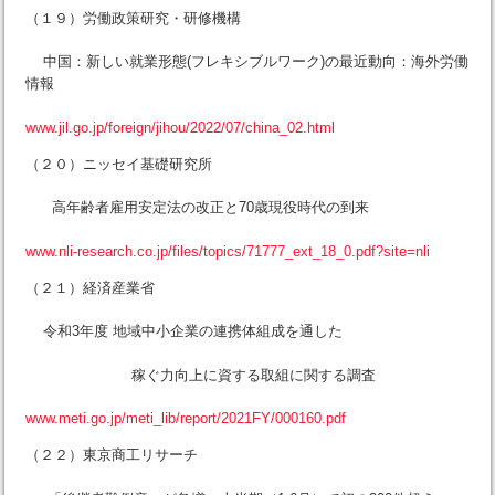
（１９）労働政策研究・研修機構
中国：新しい就業形態(フレキシブルワーク)の最近動向：海外労働
情報
www.jil.go.jp/foreign/jihou/2022/07/china_02.html
（２０）ニッセイ基礎研究所
高年齢者雇用安定法の改正と70歳現役時代の到来
www.nli-research.co.jp/files/topics/71777_ext_18_0.pdf?site=nli
（２１）経済産業省
令和3年度 地域中小企業の連携体組成を通した
稼ぐ力向上に資する取組に関する調査
www.meti.go.jp/meti_lib/report/2021FY/000160.pdf
（２２）東京商工リサーチ