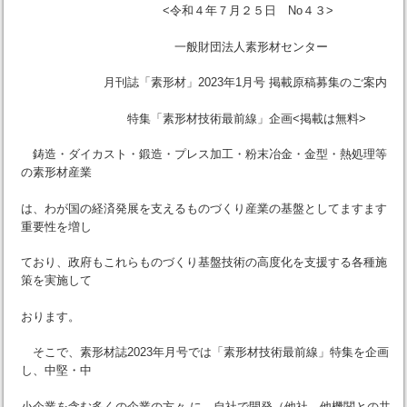
<令和４年７月２５日 No４３>
一般財団法人素形材センター
月刊誌「素形材」2023年1月号 掲載原稿募集のご案内
特集「素形材技術最前線」企画<掲載は無料>
鋳造・ダイカスト・鍛造・プレス加工・粉末冶金・金型・熱処理等
の素形材産業
は、わが国の経済発展を支えるものづくり産業の基盤としてますます
重要性を増し
ており、政府もこれらものづくり基盤技術の高度化を支援する各種施
策を実施して
おります。
そこで、素形材誌2023年月号では「素形材技術最前線」特集を企画
し、中堅・中
小企業を含む多くの企業の方々 に、自社で開発（他社、他機関との共