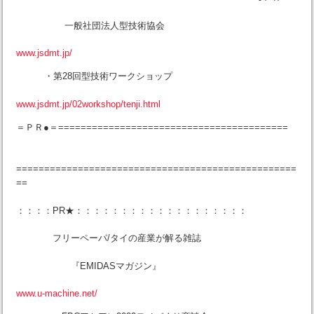
一般社団法人型技術協会
www.jsdmt.jp/
・第28回型技術ワークショップ
www.jsdmt.jp/02workshop/tenji.html
＝ＰＲ●＝=========================================
==================================================
==
：：：：PR★：：：：：：：：：：：：：：：：：：：
フリーペーパ/タイの産業が解る雑誌
『EMIDASマガジン』
www.u-machine.net/