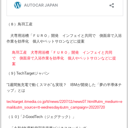
（８）鳥羽工産
犬専用浴槽「ＦＵＲＯ」開発 インフェイと共同で 側面扉で入浴
作業を効率化 個人やペットサロンなどに提案
鳥羽工産 犬専用浴槽「ＦＵＲＯ」開発 インフェイと共同
で 側面扉で入浴作業を効率化 個人やペットサロンなどに提
案
（９) TechTargetジャパン
“1週間無充電で動くスマホ”も実現？ IBMが開発した「夢の半導体チ
ップ」とは
techtarget.itmedia.co.jp/tt/news/2207/11/news07.html#utm_medium=e
mail&utm_source=tt-wednesday&utm_campaign=20220720
（１０)「J-GoodTech（ジェグテック）」