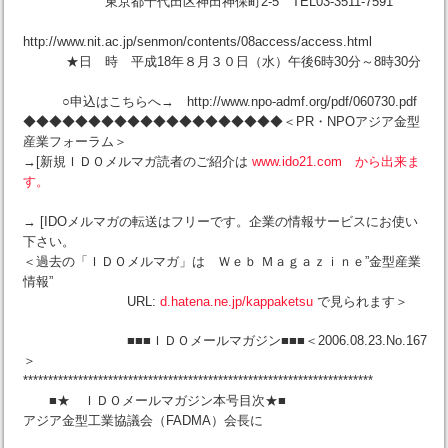
東京都千代田区神田神保町2-5 TEL03-3511-7591
http://www.nit.ac.jp/senmon/contents/08access/access.html
★日 時 平成18年８月３０日（水）午後6時30分～8時30分
○申込はこちらへ→ http://www.npo-admf.org/pdf/060730.pdf
◆◆◆◆◆◆◆◆◆◆◆◆◆◆◆◆◆◆◆◆＜PR・NPOアジア金型
産業フォーラム＞
→[新規ＩＤＯメルマガ読者のご紹介は
www.ido21.com から出来ま
す。
→ [IDOメルマガの転送はフリーです。企業の情報サービスにお使い
下さい。
＜過去の「ＩＤＯメルマガ」は Ｗｅｂ Ｍａｇａｚｉｎｅ”金型産業
情報”
URL:
d.hatena.ne.jp/kappaketsu
で見られます＞
■■■ＩＤＯメールマガジン■■■＜2006.08.23.No.167
＞
**********************************************************************
■★ ＩＤＯメールマガジン本号目次★■
アジア金型工業協議会（FADMA）会長に