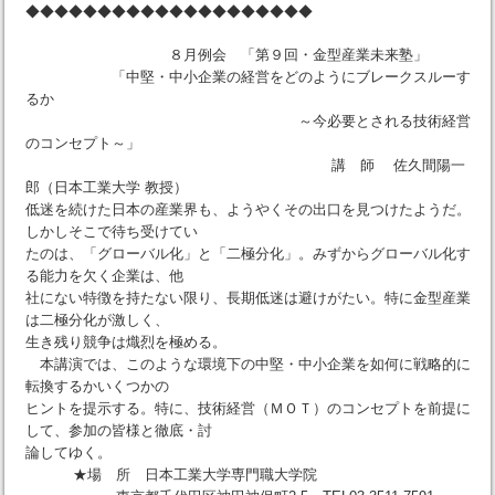
◆◆◆◆◆◆◆◆◆◆◆◆◆◆◆◆◆◆◆◆
８月例会 「第９回・金型産業未来塾」
「中堅・中小企業の経営をどのようにブレークスルーす
るか
～今必要とされる技術経営
のコンセプト～」
講 師 佐久間陽一
郎（日本工業大学 教授）
低迷を続けた日本の産業界も、ようやくその出口を見つけたようだ。
しかしそこで待ち受けてい
たのは、「グローバル化」と「二極分化」。みずからグローバル化す
る能力を欠く企業は、他
社にない特徴を持たない限り、長期低迷は避けがたい。特に金型産業
は二極分化が激しく、
生き残り競争は熾烈を極める。
本講演では、このような環境下の中堅・中小企業を如何に戦略的に
転換するかいくつかの
ヒントを提示する。特に、技術経営（ＭＯＴ）のコンセプトを前提に
して、参加の皆様と徹底・討
論してゆく。
★場 所 日本工業大学専門職大学院