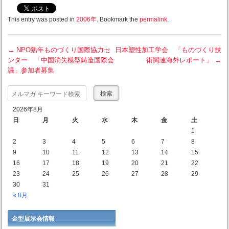
This entry was posted in
2006年
. Bookmark the
permalink
.
←
NPO熟年ものづくり国際協力セ
日本塑性加工学会 「ものづくり技
ンター 「中国消失模型鋳造国際会
術関連海外レポート」
→
Post navigation
議」参加者募集
Search
2026年8月
日
月
火
水
木
金
土
1
2
3
4
5
6
7
8
9
10
11
12
13
14
15
16
17
18
19
20
21
22
23
24
25
26
27
28
29
30
31
« 8月
金型展示会情報