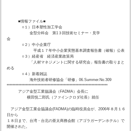
■情報ファイル■
○１）日本塑性加工学会
金型分科会 第1３回技術セミナー・見学
会
○２）中小企業庁
平成１７年中小企業実態基本調査報告書（確報）公表
○３）経産省 経済産業政策局
「人材マネジメントに関する研究会」報告書の取りまと
める
○４）新着雑誌
海外技術者研修協会「研修」06.Summer.No.309
*********************************************************************
アジア金型工業協議会（FADMA）会長に
横田悦二郎氏（ファインクロダ社長）就任
アジア金型工業会協議会(FADMA)の臨時役員会が、2006年８月１６
日から
１８日まで、台湾・台北の亜太商務会館（アゴラガーデンホテル）で
開催された。