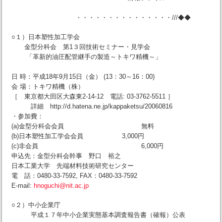
・・・・・・・・・・・・・・・///◆◆
○１）日本塑性加工学会
金型分科会 第1３回技術セミナー・見学会
「革新的油圧配管継手の製造～トキワ精機～」
日 時：平成18年9月15日（金） (13：30～16：00)
会 場：トキワ精機（株）
［ 東京都大田区大森東2-14-12 電話: 03-3762-5511 ］
詳細 http://d.hatena.ne.jp/kappaketsu/20060816
・参加費：
(a)金型分科会会員 無料
(b)日本塑性加工学会会員 3,000円
(c)非会員 6,000円
申込先：金型分科会幹事 野口 裕之
日本工業大学 先端材料技術研究センター
電 話：0480-33-7592, FAX：0480-33-7592
E-mail:
hnoguchi@nit.ac.jp
○２）中小企業庁
平成１７年中小企業実態基本調査報告書（確報）公表