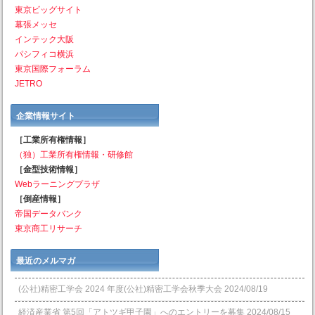
東京ビッグサイト
幕張メッセ
インテック大阪
パシフィコ横浜
東京国際フォーラム
JETRO
企業情報サイト
［工業所有権情報］
（独）工業所有権情報・研修館
［金型技術情報］
Webラーニングプラザ
［倒産情報］
帝国データバンク
東京商工リサーチ
最近のメルマガ
(公社)精密工学会 2024 年度(公社)精密工学会秋季大会
2024/08/19
経済産業省 第5回「アトツギ甲子園」へのエントリーを募集
2024/08/15