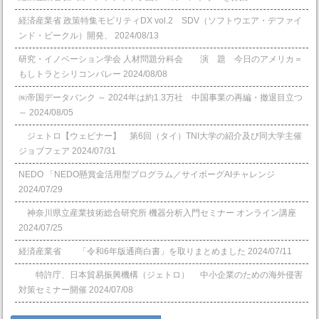
経済産業省 政策特集モビリティDX vol.2 SDV（ソフトウエア・デファイ
ンド・ビークル）開発、
2024/08/13
研究・イノベーション学会 人材問題分科会 演 題 今日のアメリカ＝
もしトラとシリコンバレー
2024/08/08
㈱帝国データバンク ～ 2024年は約1.3万社 中国事業の再編・撤退目立つ
～
2024/08/05
ジェトロ【ウェビナー】 第6回（タイ）TNI大学の紹介及び同大学主催
ジョブフェア
2024/07/31
NEDO 「NEDO懸賞⾦活⽤型プログラム／サイボーグAIチャレンジ
2024/07/29
神奈川県立産業技術総合研究所 機器分析入門セミナー オンライン講座
2024/07/25
経済産業省 「令和6年版通商白書」を取りまとめました
2024/07/11
特許庁、日本貿易振興機構（ジェトロ） 中小企業のための海外侵害
対策セミナー開催
2024/07/08