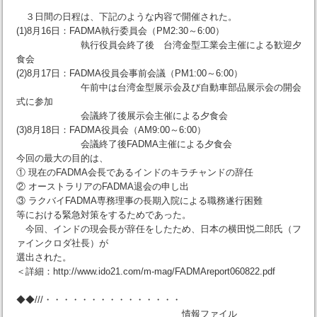
３日間の日程は、下記のような内容で開催された。
(1)8月16日：FADMA執行委員会（PM2:30～6:00）
執行役員会終了後 台湾金型工業会主催による歓迎夕
食会
(2)8月17日：FADMA役員会事前会議（PM1:00～6:00）
午前中は台湾金型展示会及び自動車部品展示会の開会
式に参加
会議終了後展示会主催による夕食会
(3)8月18日：FADMA役員会（AM9:00～6:00）
会議終了後FADMA主催による夕食会
今回の最大の目的は、
① 現在のFADMA会長であるインドのキラチャンドの辞任
② オーストラリアのFADMA退会の申し出
③ ラクバイFADMA専務理事の長期入院による職務遂行困難
等における緊急対策をするためであった。
今回、インドの現会長が辞任をしたため、日本の横田悦二郎氏（フ
ァインクロダ社長）が
選出された。
＜詳細：http://www.ido21.com/m-mag/FADMAreport060822.pdf
◆◆///・・・・・・・・・・・・・・・
情報ファイル