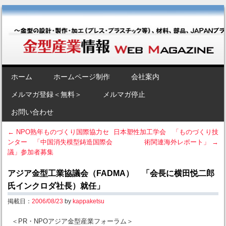
金型産業情報 [Web Magazine]
～金型の設計・製作・加工（プレス・プラスチック等）、材料、部品、
JAPANブランド“金型”のポータルサイト～
SKIP TO CONTENT
ホーム
ホームページ制作
会社案内
Menu
メルマガ登録＜無料＞
メルマガ停止
お問い合わせ
←
NPO熟年ものづくり国際協力セ
日本塑性加工学会 「ものづくり技
ンター 「中国消失模型鋳造国際会
術関連海外レポート」
→
Post navigation
議」参加者募集
アジア金型工業協議会（FADMA） 「会長に横田悦二郎
氏インクロダ社長）就任」
掲載日：
2006/08/23
by
kappaketsu
＜PR・NPOアジア金型産業フォーラム＞