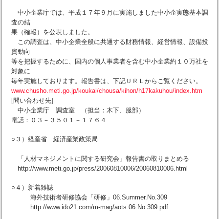
中小企業庁では、平成１７年９月に実施しました中小企実態基本調
査の結
果（確報）を公表しました。
この調査は、中小企業全般に共通する財務情報、経営情報、設備投
資動向
等を把握するために、国内の個人事業者を含む中小企業約１０万社を
対象に
毎年実施しております。報告書は、下記ＵＲＬからご覧ください。
www.chusho.meti.go.jp/koukai/chousa/kihon/h17kakuhou/index.htm
[問い合わせ先]
中小企業庁 調査室 （担当：木下、服部）
電話：０３－３５０１－１７６４
○３）経産省 経済産業政策局
「人材マネジメントに関する研究会」報告書の取りまとめる
http://www.meti.go.jp/press/20060810006/20060810006.html
○４）新着雑誌
海外技術者研修協会「研修」06.Summer.No.309
http://www.ido21.com/m-mag/aots.06.No.309.pdf