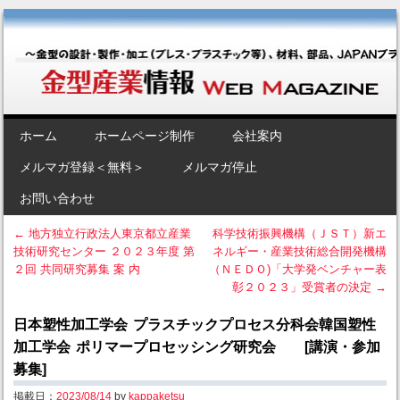
金型産業情報 [Web Magazine]
～金型の設計・製作・加工（プレス・プラスチック等）、材料、部品、
JAPANブランド“金型”のポータルサイト～
SKIP TO CONTENT
ホーム
ホームページ制作
会社案内
Menu
メルマガ登録＜無料＞
メルマガ停止
お問い合わせ
←
地方独立行政法人東京都立産業
科学技術振興機構（ＪＳＴ）新エ
技術研究センター ２０２３年度 第
ネルギー・産業技術総合開発機構
Post navigation
２回 共同研究募集 案 内
（ＮＥＤＯ)「大学発ベンチャー表
彰２０２３」受賞者の決定
→
日本塑性加工学会 プラスチックプロセス分科会韓国塑性
加工学会 ポリマープロセッシング研究会 [講演・参加
募集]
掲載日：
2023/08/14
by
kappaketsu