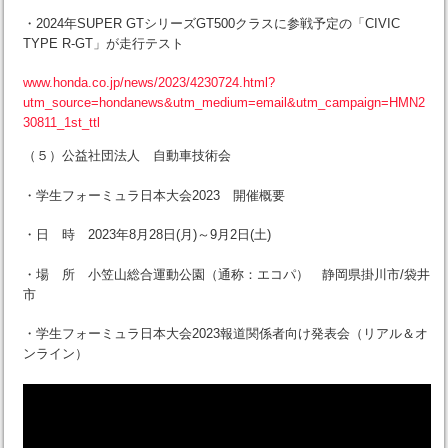
・2024年SUPER GTシリーズGT500クラスに参戦予定の「CIVIC
TYPE R-GT」が走行テスト
www.honda.co.jp/news/2023/4230724.html?
utm_source=hondanews&utm_medium=email&utm_campaign=HMN2
30811_1st_ttl
（５）公益社団法人 自動車技術会
・学生フォーミュラ日本大会2023 開催概要
・日 時 2023年8月28日(月)～9月2日(土)
・場 所 小笠山総合運動公園（通称：エコパ） 静岡県掛川市/袋井
市
・学生フォーミュラ日本大会2023報道関係者向け発表会（リアル＆オ
ンライン）