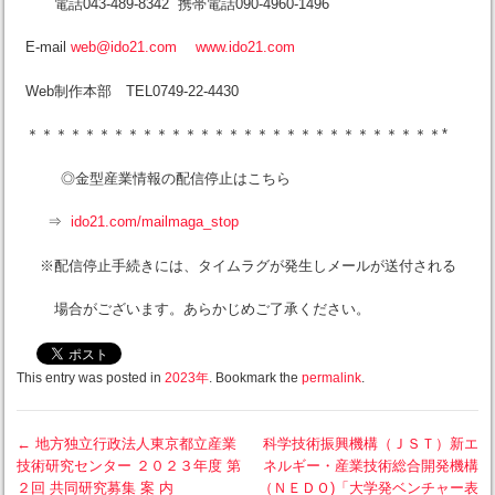
電話043-489-8342 携帯電話090-4960-1496
E-mail
web@ido21.com
www.ido21.com
Web制作本部 TEL0749-22-4430
＊＊＊＊＊＊＊＊＊＊＊＊＊＊＊＊＊＊＊＊＊＊＊＊＊＊＊＊＊*
◎金型産業情報の配信停止はこちら
⇒
ido21.com/mailmaga_stop
※配信停止手続きには、タイムラグが発生しメールが送付される
場合がございます。あらかじめご了承ください。
This entry was posted in
2023年
. Bookmark the
permalink
.
←
地方独立行政法人東京都立産業
科学技術振興機構（ＪＳＴ）新エ
技術研究センター ２０２３年度 第
ネルギー・産業技術総合開発機構
Post navigation
２回 共同研究募集 案 内
（ＮＥＤＯ)「大学発ベンチャー表