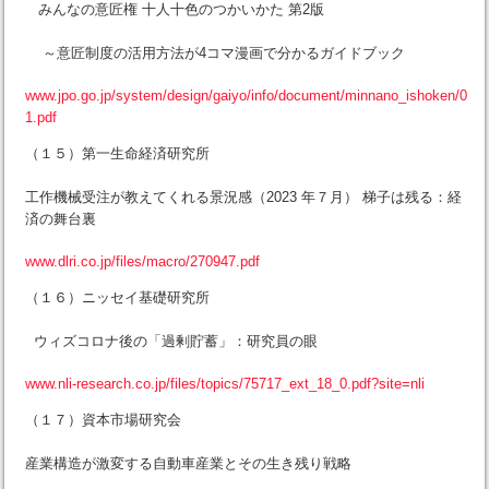
みんなの意匠権 十人十色のつかいかた 第2版
～意匠制度の活用方法が4コマ漫画で分かるガイドブック
www.jpo.go.jp/system/design/gaiyo/info/document/minnano_ishoken/0
1.pdf
（１５）第一生命経済研究所
工作機械受注が教えてくれる景況感（2023 年７月） 梯子は残る：経
済の舞台裏
www.dlri.co.jp/files/macro/270947.pdf
（１６）ニッセイ基礎研究所
ウィズコロナ後の「過剰貯蓄」：研究員の眼
www.nli-research.co.jp/files/topics/75717_ext_18_0.pdf?site=nli
（１７）資本市場研究会
産業構造が激変する自動車産業とその生き残り戦略