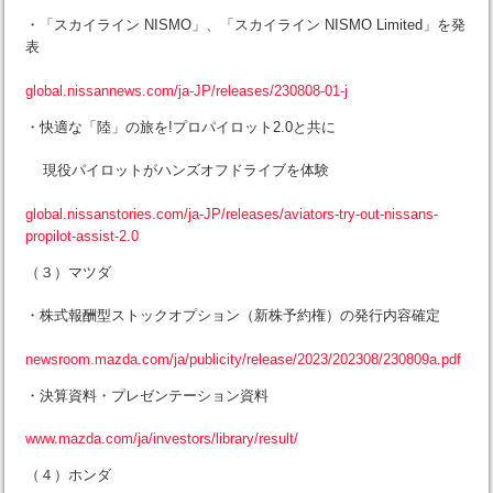
・「スカイライン NISMO」、「スカイライン NISMO Limited」を発
表
global.nissannews.com/ja-JP/releases/230808-01-j
・快適な「陸」の旅を!プロパイロット2.0と共に
現役パイロットがハンズオフドライブを体験
global.nissanstories.com/ja-JP/releases/aviators-try-out-nissans-
propilot-assist-2.0
（３）マツダ
・株式報酬型ストックオプション（新株予約権）の発⾏内容確定
newsroom.mazda.com/ja/publicity/release/2023/202308/230809a.pdf
・決算資料・プレゼンテーション資料
www.mazda.com/ja/investors/library/result/
（４）ホンダ