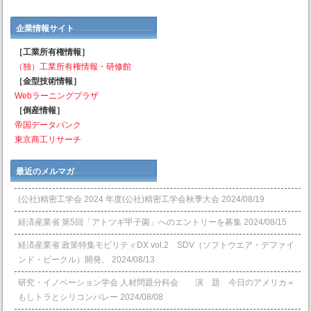
企業情報サイト
［工業所有権情報］
（独）工業所有権情報・研修館
［金型技術情報］
Webラーニングプラザ
［倒産情報］
帝国データバンク
東京商工リサーチ
最近のメルマガ
(公社)精密工学会 2024 年度(公社)精密工学会秋季大会
2024/08/19
経済産業省 第5回「アトツギ甲子園」へのエントリーを募集
2024/08/15
経済産業省 政策特集モビリティDX vol.2 SDV（ソフトウエア・デファイ
ンド・ビークル）開発、
2024/08/13
研究・イノベーション学会 人材問題分科会 演 題 今日のアメリカ＝
もしトラとシリコンバレー
2024/08/08