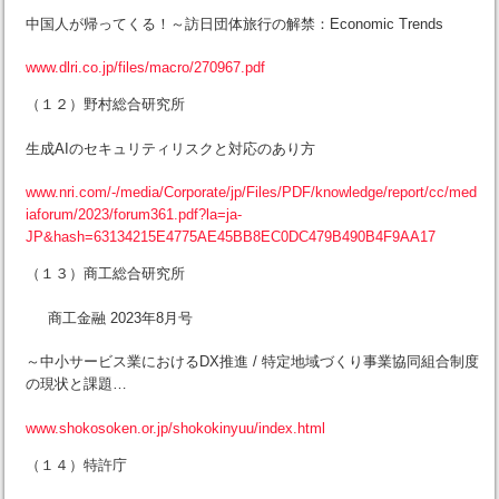
中国人が帰ってくる！～訪日団体旅行の解禁：Economic Trends
www.dlri.co.jp/files/macro/270967.pdf
（１２）野村総合研究所
生成AIのセキュリティリスクと対応のあり方
www.nri.com/-/media/Corporate/jp/Files/PDF/knowledge/report/cc/med
iaforum/2023/forum361.pdf?la=ja-
JP&hash=63134215E4775AE45BB8EC0DC479B490B4F9AA17
（１３）商工総合研究所
商工金融 2023年8月号
～中小サービス業におけるDX推進 / 特定地域づくり事業協同組合制度
の現状と課題…
www.shokosoken.or.jp/shokokinyuu/index.html
（１４）特許庁