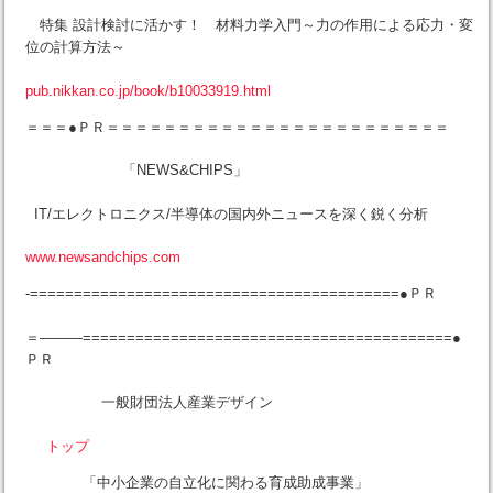
特集 設計検討に活かす！ 材料力学入門～力の作用による応力・変
位の計算方法～
pub.nikkan.co.jp/book/b10033919.html
＝＝＝●ＰＲ＝＝＝＝＝＝＝＝＝＝＝＝＝＝＝＝＝＝＝＝＝＝＝＝
「NEWS&CHIPS」
IT/エレクトロニクス/半導体の国内外ニュースを深く鋭く分析
www.newsandchips.com
-==========================================●ＰＲ
＝———==========================================●
ＰＲ
一般財団法人産業デザイン
トップ
「中小企業の自立化に関わる育成助成事業」