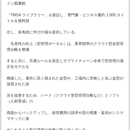
イン図書館
「TMSA ライブラリー」を新設し、専門書・ビジネス書約 1,000 タイ
トルを無料貸
出し、多角的に学びの場を提供している。
生産性の向上（型管理ポータル）は、業界標準のクラウド型金型管
理台帳を整備
すると共に、共通ルールを策定しサプライチェーン全体で型管理の適
正化モデルを
構築した。屋外に高く積まれた金型や、工場内に所狭しと並ぶ金型が
放置された状
況を改善するため、ハード（クラウド形型管理台帳など）とソフト
（人材育成）の
両面からバックアップし、保管費用の請求や型の廃棄・返却がシステ
マチックに進
められるよう取引環境の改善に取り組んでいる。