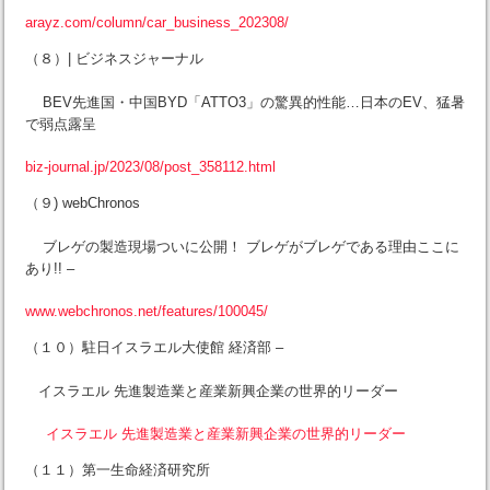
arayz.com/column/car_business_202308/
（８）| ビジネスジャーナル
BEV先進国・中国BYD「ATTO3」の驚異的性能…日本のEV、猛暑
で弱点露呈
biz-journal.jp/2023/08/post_358112.html
（９) webChronos
ブレゲの製造現場ついに公開！ ブレゲがブレゲである理由ここに
あり!! –
www.webchronos.net/features/100045/
（１０）駐日イスラエル大使館 経済部 –
イスラエル 先進製造業と産業新興企業の世界的リーダー
イスラエル 先進製造業と産業新興企業の世界的リーダー
（１１）第一生命経済研究所