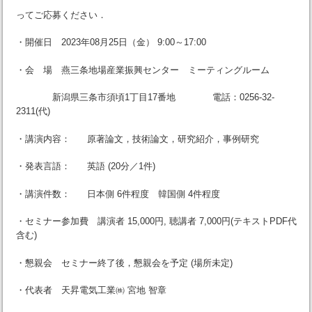
ってご応募ください．
・開催日 2023年08月25日（金） 9:00～17:00
・会 場 燕三条地場産業振興センター ミーティングルーム
新潟県三条市須頃1丁目17番地 電話：0256-32-
2311(代)
・講演内容： 原著論文，技術論文，研究紹介，事例研究
・発表言語： 英語 (20分／1件)
・講演件数： 日本側 6件程度 韓国側 4件程度
・セミナー参加費 講演者 15,000円, 聴講者 7,000円(テキストPDF代
含む)
・懇親会 セミナー終了後，懇親会を予定 (場所未定)
・代表者 天昇電気工業㈱ 宮地 智章