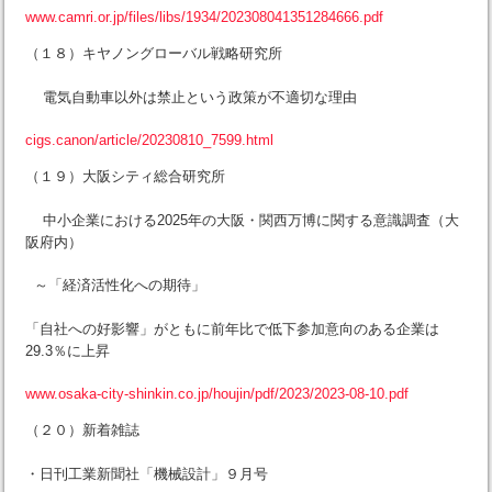
www.camri.or.jp/files/libs/1934/202308041351284666.pdf
（１８）キヤノングローバル戦略研究所
電気自動車以外は禁止という政策が不適切な理由
cigs.canon/article/20230810_7599.html
（１９）大阪シティ総合研究所
中小企業における2025年の大阪・関西万博に関する意識調査（大
阪府内）
～「経済活性化への期待」
「自社への好影響」がともに前年比で低下参加意向のある企業は
29.3％に上昇
www.osaka-city-shinkin.co.jp/houjin/pdf/2023/2023-08-10.pdf
（２０）新着雑誌
・日刊工業新聞社「機械設計」９月号