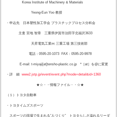
Korea Institute of Machinery & Materials
Yeong-Eun Yoo 教授
・申込先 日本塑性加工学会 プラスチックプロセス分科会
主査 宮地 智章 三重県伊賀市治田字北福沢3633
天昇電気工業㈱ 三重工場 第三技術部
電話：0595-20-1073 FAX：0595-20-9978
E-mail: t-miyaji[at]tensho-plastic.co.jp *［at］を@に変更
・詳 細
www2.jstp.jp/event/event.php?mode=detail&id=1360
★☆・・情報ファイル・・☆★
（１）トヨタ自動車
・トヨタイムズスポーツ
スポーツの現場で生まれる”人づくり” トヨタらしさ溢れるリーダ