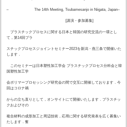
– The 14th Meeting, Tsubamesanjo in Niigata, Japan–
[講演・参加募集]
プラスチックプロセスに関する日本と韓国の研究交流の一環とし
て，第14回プラ
スチックプロセスジョイントセミナー2023を新潟・燕三条で開催いた
します．
このセミナーは日本塑性加工学会 プラスチックプロセス分科会と韓
国塑性加工学
会ポリマープロセッシング研究会の間で交互に開催しております．今
回はコロナ禍
からの立ち直りとして，オンサイトにて開催いたします．プラスチッ
クおよびその
複合材料の成形加工と周辺技術，応用に関する研究発表を広く募集い
たします．奮