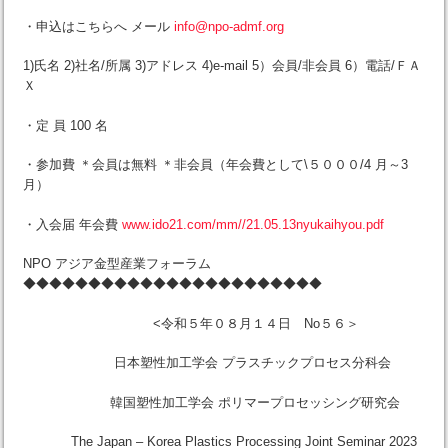
・申込はこちらへ メール
info@npo-admf.org
1)氏名 2)社名/所属 3)アドレス 4)e-mail 5）会員/非会員 6）電話/ＦＡ
Ｘ
・定 員 100 名
・参加費 ＊会員は無料 ＊非会員（年会費として\５０００/4 月～3
月）
・入会届 年会費
www.ido21.com/mm//21.05.13nyukaihyou.pdf
NPO アジア金型産業フォーラム
◆◆◆◆◆◆◆◆◆◆◆◆◆◆◆◆◆◆◆◆◆◆◆
<令和５年０８月１４日 No５６＞
日本塑性加工学会 プラスチックプロセス分科会
韓国塑性加工学会 ポリマープロセッシング研究会
The Japan – Korea Plastics Processing Joint Seminar 2023