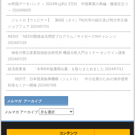
㈱帝国データバンク ～ 2024年は約1.3万社 中国事業の再編・撤退目立つ
～
2024/08/05
ジェトロ【ウェビナー】 第6回（タイ）TNI大学の紹介及び同大学主催
ジョブフェア
2024/07/31
NEDO 「NEDO懸賞⾦活⽤型プログラム／サイボーグAIチャレンジ
2024/07/29
神奈川県立産業技術総合研究所 機器分析入門セミナー オンライン講座
2024/07/25
経済産業省 「令和6年版通商白書」を取りまとめました
2024/07/11
特許庁、日本貿易振興機構（ジェトロ） 中小企業のための海外侵害
対策セミナー開催
2024/07/08
メルマガ アーカイブ
メルマガ アーカイブ
コンテンツ