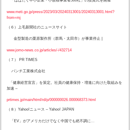
「はばたく中小企業・小規模事業者300社」の授賞式を開催
www.meti.go.jp/press/2023/03/20240313001/20240313001.html?
from=mj
（６）上毛新聞社のニュースサイト
金型製造の栗原製作所（群馬・太田市）が事業停止 |
www.jomo-news.co.jp/articles/-/432714
（７） PR TIMES
パンチ工業株式会社
「健康経営宣言」を策定。社員の健康保持・増進に向けた取組みを
加速 –
prtimes.jp/main/html/rd/p/000000026.000068373.html
（８）Yahoo!ニュース – Yahoo! JAPAN
「EV」がアメリカだけでなく中国でも絶不調に…