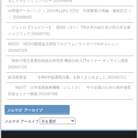
もしトラとシリコンバレー
2024/08/08
㈱帝国データバンク ～ 2024年は約1.3万社 中国事業の再編・撤退目立つ
～
2024/08/05
ジェトロ【ウェビナー】 第6回（タイ）TNI大学の紹介及び同大学主催
ジョブフェア
2024/07/31
NEDO 「NEDO懸賞⾦活⽤型プログラム／サイボーグAIチャレンジ
2024/07/29
神奈川県立産業技術総合研究所 機器分析入門セミナー オンライン講座
2024/07/25
経済産業省 「令和6年版通商白書」を取りまとめました
2024/07/11
特許庁、日本貿易振興機構（ジェトロ） 中小企業のための海外侵害
対策セミナー開催
2024/07/08
メルマガ アーカイブ
メルマガ アーカイブ