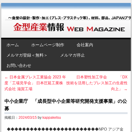
金型産業情報 [Web Magazine]
～金型の設計・製作・加工（プレス・プラスチック等）、材料、部品、
JAPANブランド“金型”のポータルサイト～
SKIP TO CONTENT
ホーム
ホームページ制作
会社案内
Menu
メルマガ登録＜無料＞
メルマガ停止
お問い合わせ
←
日本金属プレス工業協会 2023 年
日本塑性加工学会 「DX
度「工場見学会」 日本圧延工業株
技術を活用したプレス加工の生産性
Post navigation
式会社 滋賀工場
向上」
→
中小企業庁 「成長型中小企業等研究開発支援事業」の公
募
掲載日：
2024/03/15
by
kappaketsu
◆◆◆◆◆◆◆◆◆◆◆◆◆◆◆◆◆◆◆◆◆◆◆◆NPO アジア金