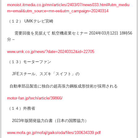
monoist.itmedia.co.jp/mn/articles/2403/07/news033.html#utm_mediu
m=email&utm_source=mn-ee&utm_campaign=20240314
（１２） UMKテレビ宮崎
需要回復を見据えて 航空機産業セミナー 2024年03月12日 18時56
分 –
www.umk.co.jp/news/?date=20240312&id=22705
（１３）モーターファン
JFEスチール、スズキ「スイフト」の
自動車部品製造に独自の超高張力鋼板成形技術が採用される
motor-fan.jp/tech/article/39866/
（１４）外務省
2023年版開発協力白書（日本の国際協力）
www.mofa.go.jp/mofaj/gaiko/oda/files/100634339.pdf