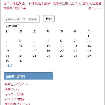
度「工場見学会」 日本圧延工業株
技術を活用したプレス加工の生産性
Post navigation
式会社 滋賀工場
向上」
→
Search
2026年8月
日
月
火
水
木
金
土
1
2
3
4
5
6
7
8
9
10
11
12
13
14
15
16
17
18
19
20
21
22
23
24
25
26
27
28
29
30
31
« 8月
金型展示会情報
東京ビッグサイト
幕張メッセ
インテック大阪
パシフィコ横浜
東京国際フォーラム