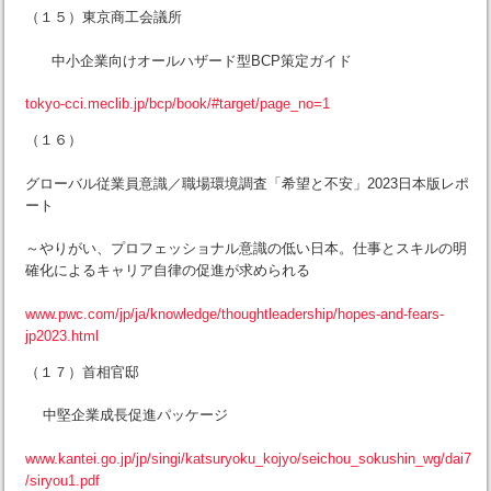
（１５）東京商工会議所
中小企業向けオールハザード型BCP策定ガイド
tokyo-cci.meclib.jp/bcp/book/#target/page_no=1
（１６）
グローバル従業員意識／職場環境調査「希望と不安」2023日本版レポ
ート
～やりがい、プロフェッショナル意識の低い日本。仕事とスキルの明
確化によるキャリア自律の促進が求められる
www.pwc.com/jp/ja/knowledge/thoughtleadership/hopes-and-fears-
jp2023.html
（１７）首相官邸
中堅企業成長促進パッケージ
www.kantei.go.jp/jp/singi/katsuryoku_kojyo/seichou_sokushin_wg/dai7
/siryou1.pdf