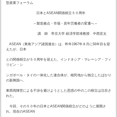
型産業フォーラム
日本とASEAN関係樹立５０周年
～製造拠点・市場・若年労働者の変遷へ～
講 師 帝京大学 経済学部准教授 中西宏太
ASEAN（東南アジア諸国連合）は、昨年1967年８月に56年目を迎
えたが、日本
との関係樹立が５０周年を迎えた。インドネシア・マレーシア・フィ
リピン・シ
ンガポール・タイの一体化した連合体が、植民地から独立したばかり
の新興国へ、
東西両陣営による干渉を避けようとした思惑の中のこの樹立は注目さ
れた。
今回、その５０年の日本とASEAN関係樹立がどのように展開さ
れ、現在のASEAN