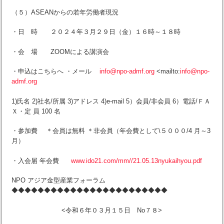
（５）ASEANからの若年労働者現況
・日 時 ２０２４年３月２９日（金）１６時～１８時
・会 場 ZOOMによる講演会
・申込はこちらへ ・メール
info@npo-admf.org
<mailto:
info@npo-
admf.org
1)氏名 2)社名/所属 3)アドレス 4)e-mail 5）会員/非会員 6）電話/ＦＡ
Ｘ・定 員 100 名
・参加費 ＊会員は無料 ＊非会員（年会費として\５０００/4 月～3
月）
・入会届 年会費
www.ido21.com/mm//21.05.13nyukaihyou.pdf
NPO アジア金型産業フォーラム
◆◆◆◆◆◆◆◆◆◆◆◆◆◆◆◆◆◆◆◆◆◆◆◆
<令和６年０３月１５日 No７８>