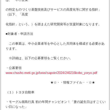
の特定ものづくり基盤技術及びサービスの高度化等に関する指針」
（以下、「高度
化指針」という。）を踏まえた研究開発等が支援対象になります。
■対象者・申請方法
この事業は、中小企業者等を中心とした共同体を構成する必要があ
ります。
※詳細は、以下の公募要領をご覧ください。
・公募要領
www.chusho.meti.go.jp/keiei/sapoin/2024/240216kobo_yoryo.pdf
★☆・・情報ファイル・・☆★
（１）トヨタ自動車
・モーグル堀島行真 初の年間チャンピオン！「妻の誕生日はすごくい
い日になった」