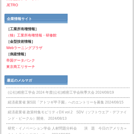
JETRO
企業情報サイト
［工業所有権情報］
（独）工業所有権情報・研修館
［金型技術情報］
Webラーニングプラザ
［倒産情報］
帝国データバンク
東京商工リサーチ
最近のメルマガ
(公社)精密工学会 2024 年度(公社)精密工学会秋季大会
2024/08/19
経済産業省 第5回「アトツギ甲子園」へのエントリーを募集
2024/08/15
経済産業省 政策特集モビリティDX vol.2 SDV（ソフトウエア・デファイ
ンド・ビークル）開発、
2024/08/13
研究・イノベーション学会 人材問題分科会 演 題 今日のアメリカ＝