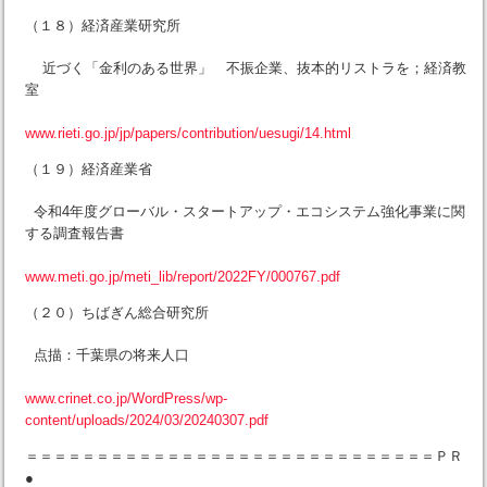
（１８）経済産業研究所
近づく「金利のある世界」 不振企業、抜本的リストラを；経済教
室
www.rieti.go.jp/jp/papers/contribution/uesugi/14.html
（１９）経済産業省
令和4年度グローバル・スタートアップ・エコシステム強化事業に関
する調査報告書
www.meti.go.jp/meti_lib/report/2022FY/000767.pdf
（２０）ちばぎん総合研究所
点描：千葉県の将来人口
www.crinet.co.jp/WordPress/wp-
content/uploads/2024/03/20240307.pdf
＝＝＝＝＝＝＝＝＝＝＝＝＝＝＝＝＝＝＝＝＝＝＝＝＝＝＝＝＝ＰＲ
●