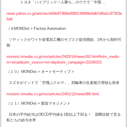
トヨタ「ハイブリッド一人勝ち」のウラで「中国 …
news.yahoo.co.jp/articles/b69e97368e4080139008e6dbf186d1c87303e
6d4
（９MONOist > Factory Automation
ソディックがワイヤ放電加工機のサブスク提供開始、1年から契約可
能
monoist.itmedia.co.jp/mn/articles/2403/14/news102.html#utm_mediu
m=email&utm_source=mn-day&utm_campaign=20240315
（１０）MONOist > オートモーティブ >
スズキがインドで「空飛ぶクルマ」、四輪車の生産能力増強も発表
monoist.itmedia.co.jp/mn/articles/2401/12/news086.html
（１１）MONOist > 製造マネジメント
日本の平均給与はOECD平均値を1割以上下回る！ 国際比較で見る
私たちの給与水準