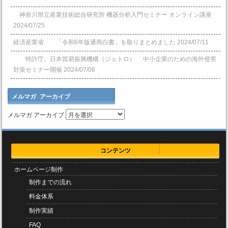
神奈川県立産業技術総合研究所 機器分析入門セミナー オンライン講座
2024/07/25
経済産業省 「令和6年版通商白書」を取りまとめました
2024/07/11
特許庁、日本貿易振興機構（ジェトロ） 中小企業のための海外侵害
対策セミナー開催
2024/07/08
メルマガ アーカイブ
メルマガ アーカイブ
コンテンツ
ホームページ制作
制作までの流れ
料金体系
制作実績
FAQ