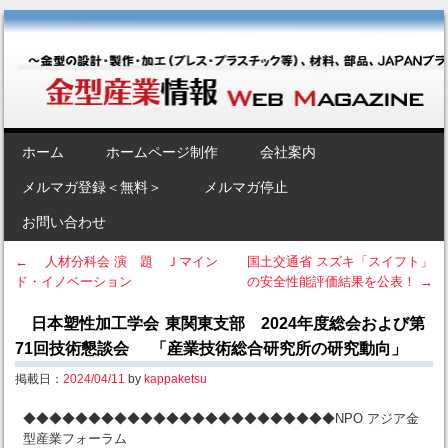
金型産業情報 [Web Magazine]
～金型の設計・製作・加工（プレス・プラスチック等）、材料、部品、
JAPANブランド“金型”のポータルサイト～
SKIP TO CONTENT
ホーム
ホームページ制作
会社案内
Menu
メルマガ登録＜無料＞
メルマガ停止
お問い合わせ
←
人材分科会 演 題 Ｊマイン
国土交通省 スズキ「スイフト」
ド・イノベーション
の安全性能評価結果を公表！
→
Post navigation
日本塑性加工学会 東関東支部 2024年度総会および第
71回技術懇談会 「産業技術総合研究所の研究動向」
掲載日：
2024/04/11
by
kappaketsu
◆◆◆◆◆◆◆◆◆◆◆◆◆◆◆◆◆◆◆◆◆◆◆◆NPO アジア金
型産業フォーラム