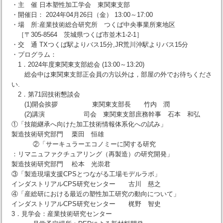
・主 催 日本塑性加工学会 東関東支部
・開催日： 2024年04月26日（金） 13:00～17:00
・場 所:産業技術総合研究所 つくば中央事業所東地区
［〒305-8564 茨城県つくば市並木1-2-1］
・交 通 TXつくば駅よりバス15分,JR荒川沖駅よりバス15分
・プログラム：
1．2024年度東関東支部総会 (13:00～13:20)
総会中は東関東支部正会員の方以外は，部屋の外でお待ちくださ
い.
2．第71回技術懇談会
(1)開会挨拶 東関東支部長 竹内 潤
(2)講演 司会 東関東支部庶務幹事 石本 和弘
①「技能継承へ向けた加工技術情報体系化への試み」
製造技術研究部門 栗田 恒雄
②「サーキュラーエコノミーに関する研究
：リマニュファクチュアリング（再製造）の研究開発」
製造技術研究部門 松本 光崇君
③「製造現場支援CPSとつながる工場モデルラボ」
インダストリアルCPS研究センター 古川 慈之
④「産総研における最近の塑性加工研究の動向について」
インダストリアルCPS研究センター 梶野 智史
3．見学会：産業技術研究センター