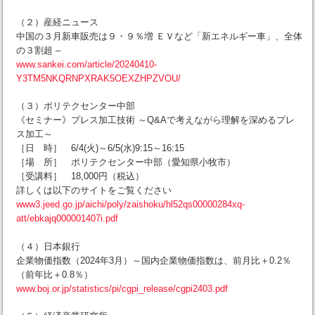
（２）産経ニュース
中国の３月新車販売は９・９％増 ＥＶなど「新エネルギー車」、全体
の３割超 –
www.sankei.com/article/20240410-
Y3TM5NKQRNPXRAK5OEXZHPZVOU/
（３）ポリテクセンター中部
《セミナー》プレス加工技術 ～Q&Aで考えながら理解を深めるプレ
ス加工～
［日 時］ 6/4(火)～6/5(水)9:15～16:15
［場 所］ ポリテクセンター中部（愛知県小牧市）
［受講料］ 18,000円（税込）
詳しくは以下のサイトをご覧ください
www3.jeed.go.jp/aichi/poly/zaishoku/hl52qs00000284xq-
att/ebkajq000001407i.pdf
（４）日本銀行
企業物価指数（2024年3月）～国内企業物価指数は、前月比＋0.2％
（前年比＋0.8％）
www.boj.or.jp/statistics/pi/cgpi_release/cgpi2403.pdf