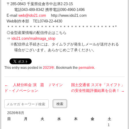
〒285-0843 千葉県佐倉市中志津2-23-15
電話043-489-8342 携帯電話090-4960-1496
E-mail
web@ido21.com
http://www.ido21.com
Web制作本部 TEL0749-22-4430
＊＊＊＊＊＊＊＊＊＊＊＊＊＊＊＊＊＊＊＊＊＊＊＊＊＊＊＊＊*
◎金型産業情報の配信停止はこちら
⇒
ido21.com/mailmaga_stop
※配信停止手続きには、タイムラグが発生しメールが送付される
場合がございます。あらかじめご了承ください。
This entry was posted in
2023年
. Bookmark the
permalink
.
←
人材分科会 演 題 Ｊマイン
国土交通省 スズキ「スイフト」
ド・イノベーション
の安全性能評価結果を公表！
→
Post navigation
Search
2026年8月
日
月
火
水
木
金
土
1