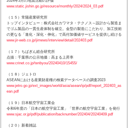
2024年3月の地震活動の評価
www.static.jishin.go.jp/resource/monthly/2024/2024_03.pdf
（１５）常陽産業研究所
トップインタビュー：株式会社カワマタ・テクノス～設計から製造ま
でゴム製品の一貫生産体制を確立。金型の製造にこだわり、加工技術
の更なる「進化・深化・伸化」で高付加価値サービスを提供し続ける
www.jir-web.co.jp/jirnews/interview/detail/202403.pdf
（１７）ちばぎん総合研究所
点描：千葉県の公示地価：高まる上昇率
www.crinet.co.jp/tenbyou/20240410/15455/
（１８）ジェトロ
ASEANにおける産業財産権の検索データベースの調査2023
www.jetro.go.jp/ext_images/world/asia/asean/ip/pdf/report_202403_as
ean.pdf
（１９）日本航空宇宙工業会
令和6年度の「日本の航空宇宙工業」「世界の航空宇宙工業」を発行
www.sjac.or.jp/pdf/publication/backnumber/202404/20240409.pdf
（２０）新着雑誌