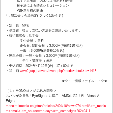
見学予定場所：DEDによる新材料開発
粒子法による鋳造シミュレーション
PBF造形機の開発
4．懇親会：会場未定(TXつくば駅付近)
・定 員 50名
・参加費 後日，支払い方法をご連絡いたします．
・技術懇談会，見学会
学生会員 ：無料
正会員, 賛助会員 ：3,000円(消費税10％込)
一般 ：6,000円(消費税10％込)
・懇親会費：一般・会員 ：3,000円(消費税10％込)
学生・講演者 ：無料
・申込締切 2024年4月19日(金) 17：00まで
・詳 細
www2.jstp.jp/event/event.php?mode=detail&id=1418
★☆・・情報ファイル・・☆★
（１）MONOist > 組み込み開発 >
スバルが次世代「EyeSight」に採用、AMDの第2世代「Versal AI
Edge」
monoist.itmedia.co.jp/mn/articles/2404/10/news074.html#utm_mediu
m=email&utm_source=mn-day&utm_campaign=20240411