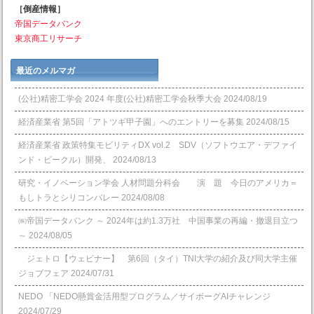
［倒産情報］
帝国データバンク
東京商工リサーチ
最近のメルマガ
(公社)精密工学会 2024 年度(公社)精密工学会秋季大会
2024/08/19
経済産業省 第5回「アトツギ甲子園」へのエントリーを募集
2024/08/15
経済産業省 政策特集モビリティDX vol.2 SDV（ソフトウエア・デファイ
ンド・ビークル）開発、
2024/08/13
研究・イノベーション学会 人材問題分科会 演 題 今日のアメリカ＝
もしトラとシリコンバレー
2024/08/08
㈱帝国データバンク ～ 2024年は約1.3万社 中国事業の再編・撤退目立つ
～
2024/08/05
ジェトロ【ウェビナー】 第6回（タイ）TNI大学の紹介及び同大学主催
ジョブフェア
2024/07/31
NEDO 「NEDO懸賞⾦活⽤型プログラム／サイボーグAIチャレンジ
2024/07/29