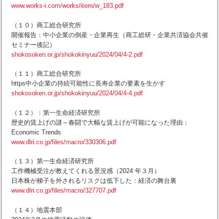
www.works-i.com/works/item/w_183.pdf
（１０）商工総合研究所
開催報告：中小企業の倒産・企業再生（商工総研・企業共済協会共催
セミナー後記）
shokosoken.or.jp/shokokinyuu/2024/04/4-2.pdf
（１１）商工総合研究所
https中小企業の持続可能性に長寿企業の要素を生かす
shokosoken.or.jp/shokokinyuu/2024/04/4-4.pdf
（１２）：第一生命経済研究所
歴史的賃上げの謎～春闘で大幅な賃上げが可能になった理由：
Economic Trends
www.dlri.co.jp/files/macro/330306.pdf
（１３）第一生命経済研究所
工作機械受注が教えてくれる景況感（2024 年３月）
日本株が梯子を外されるリスクは低下した：経済の舞台裏
www.dlri.co.jp/files/macro/327707.pdf
（１４）地震本部