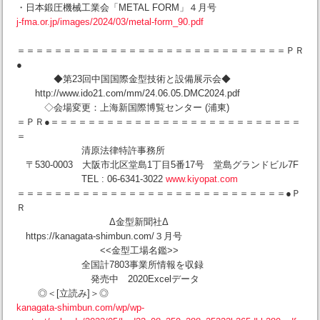
・日本鍛圧機械工業会「METAL FORM」４月号
j-fma.or.jp/images/2024/03/metal-form_90.pdf
＝＝＝＝＝＝＝＝＝＝＝＝＝＝＝＝＝＝＝＝＝＝＝＝＝＝＝＝＝ＰＲ
●
◆第23回中国国際金型技術と設備展示会◆
http://www.ido21.com/mm/24.06.05.DMC2024.pdf
◇会場変更：上海新国際博覧センター (浦東)
＝ＰＲ●＝＝＝＝＝＝＝＝＝＝＝＝＝＝＝＝＝＝＝＝＝＝＝＝＝＝＝
＝
清原法律特許事務所
〒530-0003 大阪市北区堂島1丁目5番17号 堂島グランドビル7F
TEL : 06-6341-3022
www.kiyopat.com
＝＝＝＝＝＝＝＝＝＝＝＝＝＝＝＝＝＝＝＝＝＝＝＝＝＝＝＝＝●Ｐ
Ｒ
Δ金型新聞社Δ
https://kanagata-shimbun.com/３月号
<<金型工場名鑑>>
全国計7803事業所情報を収録
発売中 2020Excelデータ
◎＜[立読み]＞◎
kanagata-shimbun.com/wp/wp-