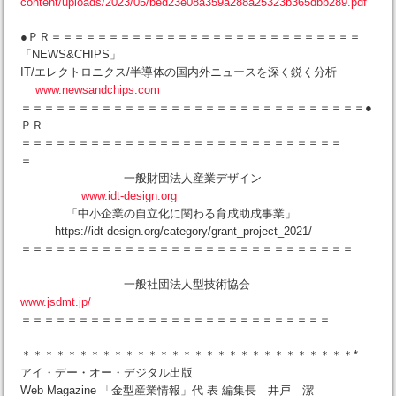
content/uploads/2023/05/bed23e08a359a288a25323b365dbb289.pdf
●ＰＲ＝＝＝＝＝＝＝＝＝＝＝＝＝＝＝＝＝＝＝＝＝＝＝＝＝＝＝
「NEWS&CHIPS」
IT/エレクトロニクス/半導体の国内外ニュースを深く鋭く分析
www.newsandchips.com
＝＝＝＝＝＝＝＝＝＝＝＝＝＝＝＝＝＝＝＝＝＝＝＝＝＝＝＝＝＝●
ＰＲ
＝＝＝＝＝＝＝＝＝＝＝＝＝＝＝＝＝＝＝＝＝＝＝＝＝＝＝＝
＝
一般財団法人産業デザイン
www.idt-design.org
「中小企業の自立化に関わる育成助成事業」
https://idt-design.org/category/grant_project_2021/
＝＝＝＝＝＝＝＝＝＝＝＝＝＝＝＝＝＝＝＝＝＝＝＝＝＝＝＝＝
一般社団法人型技術協会
www.jsdmt.jp/
＝＝＝＝＝＝＝＝＝＝＝＝＝＝＝＝＝＝＝＝＝＝＝＝＝＝＝
＊＊＊＊＊＊＊＊＊＊＊＊＊＊＊＊＊＊＊＊＊＊＊＊＊＊＊＊＊*
アイ・デー・オー・デジタル出版
Web Magazine 「金型産業情報」代 表 編集長 井戸 潔