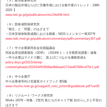
（５）経済産業研究所
日本の製品市場ならびに労働市場における集中度のトレンド：1980-
2020【
www.rieti.go.jp/jp/publications/nts/24e049.html
（６）防衛省防衛研究所
「独立」と「同盟」のはざまで
～日米安保体制形成期における模索：NIDSコメンタリー第307号
www.nids.mod.go.jp/publication/commentary/pdf/commentary307.pdf
（７）中小企業家同友会全国協議会
同友会景況調査報告（DOR）（2024年１～３月期景況調査）速報
～中小企業はマイナス圏に 賃上げにつながる価格形成を
policy.doyu.jp/2022site/wp-
content/uploads/2024/04/f63568ae9b6eaef1714a467689caf7fd-1.pdf
（８）中小企業庁
中小企業者等向け支援策ガイドブック 第5版
www.chusho.meti.go.jp/saigai/r6_noto_jishin/dl/guidebook.pdf?ver05
（９）リクルート ワークス研究所
Works 183号～特集：Z世代 私たちのキャリア観 自分らしさと不安の
はざまで