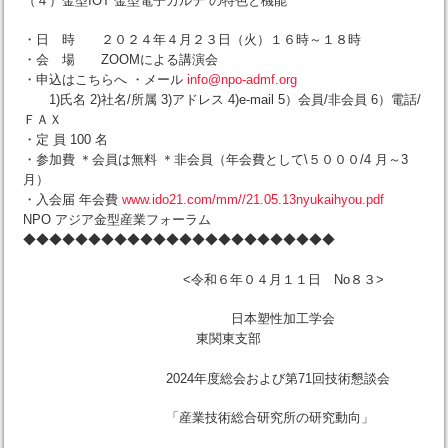
（４）金型IOT”金型電子カルテ”の特色と機能
・日 時 ２０２４年４月２３日（火）１６時～１８時
・会 場 ZOOMによる講演会
・申込はこちらへ ・メール
info@npo-admf.org
1)氏名 2)社名/所属 3)アドレス 4)e-mail 5）会員/非会員 6）電話/
ＦＡＸ
・定 員 100 名
・参加費 ＊会員は無料 ＊非会員（年会費として\５０００/4 月～3
月）
・入会届 年会費
www.ido21.com/mm//21.05.13nyukaihyou.pdf
NPO アジア金型産業フォーラム
◆◆◆◆◆◆◆◆◆◆◆◆◆◆◆◆◆◆◆◆◆◆◆◆
<令和６年０４月１１日 No８３>
日本塑性加工学会
東関東支部
2024年度総会および第71回技術懇談会
「産業技術総合研究所の研究動向」