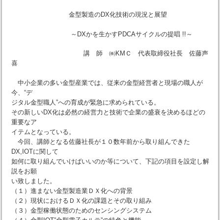
金型製造のDX化技術の現況と展望
～DXかを生かすPDCAサイクルの提唱 !!～
講 師 ㈱KMＣ 代表取締役社長 佐藤声
喜
中小企業の多い金型産業では、従来の金型経営者と現場の職人が
今、“デ
ジタル金型職人”への育成が緊急に求められている。
その新しいDX化は必然の経営力と技術で企業の盛衰を決めるほどの
重要なア
イテムとなっている。
今回、講師となる佐藤社長が１０数年前から取り組んできた
DX,IOTに関して
如何に取り組んでいけばいいのか等について、下記の項目を設定し解
説をお願
い致しました。
（１）進まない金型製造業ＤＸ化への背景
（２）現状におけるＤＸ化の課題とその取り組み
（３）金型稼働状態のためのセンシングシステム