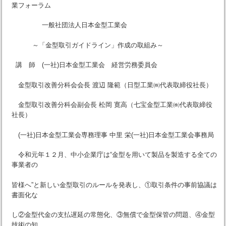
業フォーラム
一般社団法人日本金型工業会
～「金型取引ガイドライン」作成の取組み～
講 師 (一社)日本金型工業会 経営労務委員会
金型取引改善分科会会長 渡辺 隆範（日型工業㈱代表取締役社長）
金型取引改善分科会副会長 松岡 寛高（七宝金型工業㈱代表取締役
社長）
(一社)日本金型工業会専務理事 中里 栄(一社)日本金型工業会事務局
令和元年１２月、中小企業庁は“金型を用いて製品を製造する全ての
事業者の
皆様へ”と新しい金型取引のルールを発表し、①取引条件の事前協議は
書面化な
し②金型代金の支払遅延の常態化、③無償で金型保管の問題、④金型
技術の知