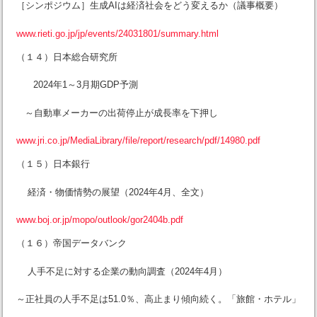
［シンポジウム］生成AIは経済社会をどう変えるか（議事概要）
www.rieti.go.jp/jp/events/24031801/summary.html
（１４）日本総合研究所
2024年1～3月期GDP予測
～自動車メーカーの出荷停止が成長率を下押し
www.jri.co.jp/MediaLibrary/file/report/research/pdf/14980.pdf
（１５）日本銀行
経済・物価情勢の展望（2024年4月、全文）
www.boj.or.jp/mopo/outlook/gor2404b.pdf
（１６）帝国データバンク
人手不足に対する企業の動向調査（2024年4月）
～正社員の人手不足は51.0％、高止まり傾向続く。「旅館・ホテル」