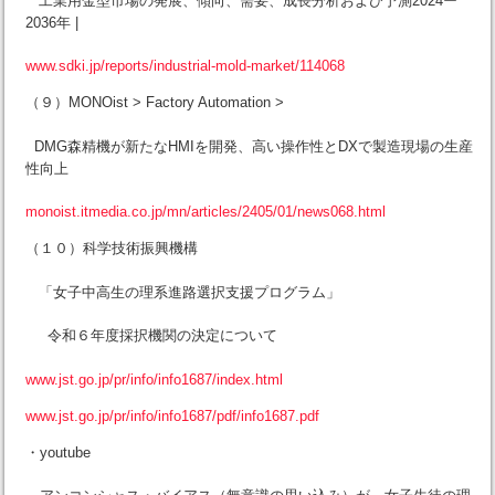
工業用金型市場の発展、傾向、需要、成長分析および予測2024ー
2036年 |
www.sdki.jp/reports/industrial-mold-market/114068
（９）MONOist > Factory Automation >
DMG森精機が新たなHMIを開発、高い操作性とDXで製造現場の生産
性向上
monoist.itmedia.co.jp/mn/articles/2405/01/news068.html
（１０）科学技術振興機構
「女子中高生の理系進路選択支援プログラム」
令和６年度採択機関の決定について
www.jst.go.jp/pr/info/info1687/index.html
www.jst.go.jp/pr/info/info1687/pdf/info1687.pdf
・youtube