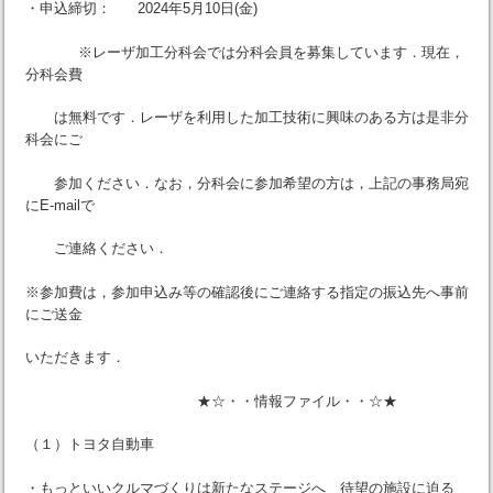
・申込締切： 2024年5月10日(金)
※レーザ加工分科会では分科会員を募集しています．現在，
分科会費
は無料です．レーザを利用した加工技術に興味のある方は是非分
科会にご
参加ください．なお，分科会に参加希望の方は，上記の事務局宛
にE-mailで
ご連絡ください．
※参加費は，参加申込み等の確認後にご連絡する指定の振込先へ事前
にご送金
いただきます．
★☆・・情報ファイル・・☆★
（１）トヨタ自動車
・もっといいクルマづくりは新たなステージへ 待望の施設に迫る