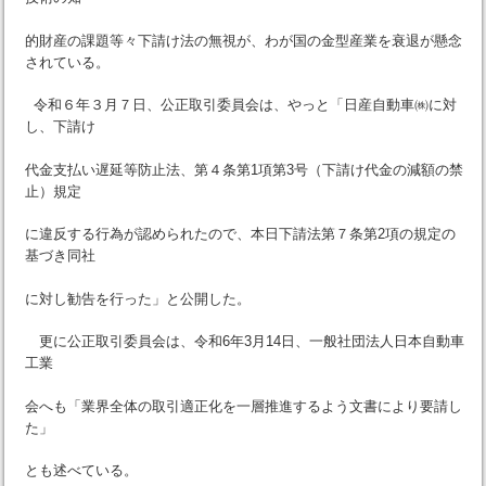
的財産の課題等々下請け法の無視が、わが国の金型産業を衰退が懸念
されている。
令和６年３月７日、公正取引委員会は、やっと「日産自動車㈱に対
し、下請け
代金支払い遅延等防止法、第４条第1項第3号（下請け代金の減額の禁
止）規定
に違反する行為が認められたので、本日下請法第７条第2項の規定の
基づき同社
に対し勧告を行った」と公開した。
更に公正取引委員会は、令和6年3月14日、一般社団法人日本自動車
工業
会へも「業界全体の取引適正化を一層推進するよう文書により要請し
た」
とも述べている。