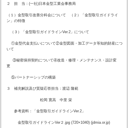
２ 担 当：(一社)日本金型工業会事務局
（１）金型取引改善分科会について （２）「金型取引ガイドライ
ン」の特徴
（３）「金型取引ガイドラインVer.2」について
①金型代金支払いについて②金型図面・加工データ等知的財産につ
いて
③秘密保持契約について④改造・修理・メンテナンス・設計変
更
⑤パートナーシップの構築
３ 補充解説及び質疑応答担当：渡辺 隆範
松岡 寛高 中里 栄
参考資料：「金型取引ガイドラインVer.2」
金型取引ガイドラインVer２.jpg (720×1040) (jdmia.or.jp)