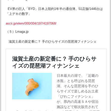
EV界の巨人「BYD」日本上陸約1年半の通信簿。51店舗/1446台は
「上デキの数字」
ascii.jp/elem/000/004/197/4197068/
（５）Lmaga.jp
滋賀土産の新定番に？ 手のひらサイズの琵琶湖フィナンシェ