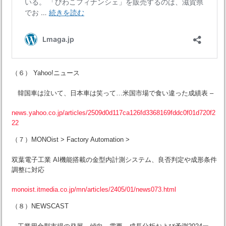
（６） Yahoo!ニュース
韓国車は泣いて、日本車は笑って…米国市場で食い違った成績表 –
news.yahoo.co.jp/articles/2509d0d117ca126fd3368169fddc0f01d720f2
22
（７）MONOist > Factory Automation >
双葉電子工業 AI機能搭載の金型内計測システム、良否判定や成形条件
調整に対応
monoist.itmedia.co.jp/mn/articles/2405/01/news073.html
（８）NEWSCAST