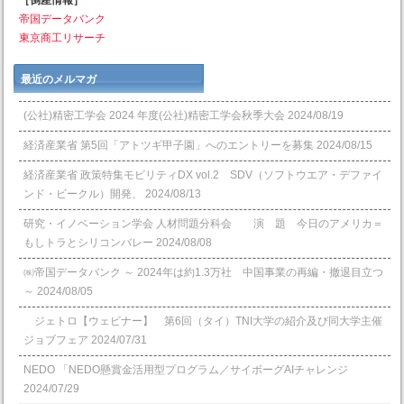
［倒産情報］
帝国データバンク
東京商工リサーチ
最近のメルマガ
(公社)精密工学会 2024 年度(公社)精密工学会秋季大会
2024/08/19
経済産業省 第5回「アトツギ甲子園」へのエントリーを募集
2024/08/15
経済産業省 政策特集モビリティDX vol.2 SDV（ソフトウエア・デファイ
ンド・ビークル）開発、
2024/08/13
研究・イノベーション学会 人材問題分科会 演 題 今日のアメリカ＝
もしトラとシリコンバレー
2024/08/08
㈱帝国データバンク ～ 2024年は約1.3万社 中国事業の再編・撤退目立つ
～
2024/08/05
ジェトロ【ウェビナー】 第6回（タイ）TNI大学の紹介及び同大学主催
ジョブフェア
2024/07/31
NEDO 「NEDO懸賞⾦活⽤型プログラム／サイボーグAIチャレンジ
2024/07/29