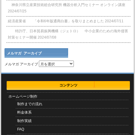
神奈川県立産業技術総合研究所 機器分析入門セミナー オンライン講座
2024/07/25
経済産業省 「令和6年版通商白書」を取りまとめました
2024/07/11
特許庁、日本貿易振興機構（ジェトロ） 中小企業のための海外侵害
対策セミナー開催
2024/07/08
メルマガ アーカイブ
メルマガ アーカイブ
コンテンツ
ホームページ制作
制作までの流れ
料金体系
制作実績
FAQ