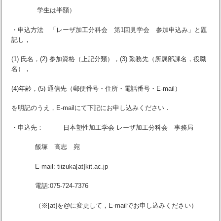
学生は半額）
・申込方法 「レーザ加工分科会 第1回見学会 参加申込み」と題
記し，
(1) 氏名，(2) 参加資格（上記分類），(3) 勤務先（所属部課名，役職
名），
(4)年齢，(5) 通信先（郵便番号・住所・電話番号・E-mail）
を明記のうえ，E-mailにて下記にお申し込みください．
・申込先： 日本塑性加工学会 レーザ加工分科会 事務局
飯塚 高志 宛
E-mail: tiizuka[at]kit.ac.jp
電話:075-724-7376
（※[at]を@に変更して，E-mailでお申し込みください）