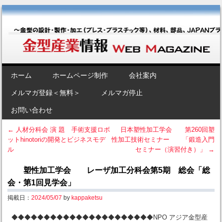
金型産業情報 [Web Magazine]
～金型の設計・製作・加工（プレス・プラスチック等）、材料、部品、
JAPANブランド“金型”のポータルサイト～
SKIP TO CONTENT
ホーム
ホームページ制作
会社案内
Menu
メルマガ登録＜無料＞
メルマガ停止
お問い合わせ
←
人材分科会 演 題 手術支援ロボ
日本塑性加工学会 第260回塑
ットhinotoriの開発とビジネスモデ
性加工技術セミナー 「鍛造入門
Post navigation
ル
セミナー（演習付き）」
→
塑性加工学会 レーザ加工分科会第5期 総会「総
会・第1回見学会」
掲載日：
2024/05/07
by
kappaketsu
◆◆◆◆◆◆◆◆◆◆◆◆◆◆◆◆◆◆◆◆◆◆NPO アジア金型産