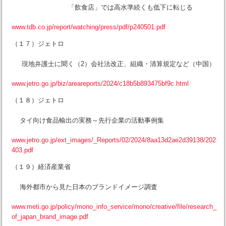
「飲食店」では高水準続くも低下に転じる
www.tdb.co.jp/report/watching/press/pdf/p240501.pdf
（１７）ジェトロ
現地弁護士に聞く（2）会社法改正、組織・清算規定など（中国）
www.jetro.go.jp/biz/areareports/2024/c18b5b893475bf9c.html
（１８）ジェトロ
タイ向け食品輸出の実務～先行企業の活動事例集
www.jetro.go.jp/ext_images/_Reports/02/2024/8aa13d2ae2d39138/202
403.pdf
（１９）経済産業省
海外都市から見た日本のブランドイメージ調査
www.meti.go.jp/policy/mono_info_service/mono/creative/file/research_
of_japan_brand_image.pdf