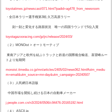
toyotatimes.jp/newscast/071.html?padid=ag478_from_newsroom
・全日本ラリー選手権第3戦 久万高原ラリー
刻一刻と変化する路面状況 唯一の四国ラウンドで5位入賞
toyotagazooracing.com/jp/jrc/release/2024/03/
（２）MONOist > オートモーティブ
東南アジアと欧州を結ぶトラックと鉄道の国際複合輸送、喜望峰ルー
トより短期間
monoist.itmedia.co.jp/mn/articles/2405/02/news062.html#utm_mediu
m=email&utm_source=mn-day&utm_campaign=20240507
（３）人民網日本語版
中国市場を開拓し続ける日本の自動車メーカー
j.people.com.cn/n3/2024/0506/c94476-20165192.html
（４） ASCII.jp