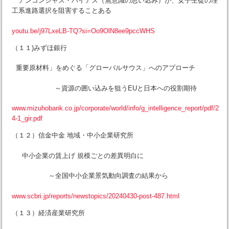
アンコンシャス・バイアス（無意識の思い込み）が、女子生徒の理
工系進路選択を阻害することある
youtu.be/j97LxeLB-TQ?si=Oo9OlN8ee9pccWHS
（１１)みずほ銀行
重要原材料」をめぐる「グローバルサウス」へのアプローチ
～資源の囲い込みを狙うEUと日本への役割期待
www.mizuhobank.co.jp/corporate/world/info/g_intelligence_report/pdf/2
4-1_gir.pdf
（１２）信金中金 地域・中小企業研究所
中小企業の賃上げ 規模ごとの差異明白に
～全国中小企業景気動向調査の結果から
www.scbri.jp/reports/newstopics/20240430-post-487.html
（１３）経済産業研究所