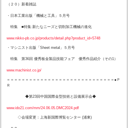
（２０）新着雑誌
・日本工業出版「機械と工具」５月号
特集 ■特集:新たなニーズと切削加工機械の進化
www.nikko-pb.co.jp/products/detail.php?product_id=5748
・マシニスト出版「Sheet metal」５月号
特集 第36回 優秀板金製品技能フェア 優秀作品紹介（その1）
www.machinist.co.jp/
＝＝＝＝＝＝＝＝＝＝＝＝＝＝＝＝＝＝＝＝＝＝＝＝＝＝＝＝＝●Ｐ
Ｒ
◆第23回中国国際金型技術と設備展示会◆
www.ido21.com/mm/24.06.05.DMC2024.pdf
◇会場変更：上海新国際博覧センター (浦東)