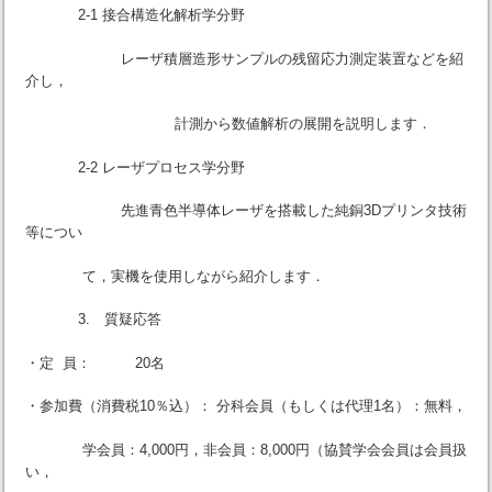
2-1 接合構造化解析学分野
レーザ積層造形サンプルの残留応力測定装置などを紹
介し，
計測から数値解析の展開を説明します．
2-2 レーザプロセス学分野
先進青色半導体レーザを搭載した純銅3Dプリンタ技術
等につい
て，実機を使用しながら紹介します．
3. 質疑応答
・定 員： 20名
・参加費（消費税10％込）： 分科会員（もしくは代理1名）：無料，
学会員：4,000円，非会員：8,000円（協賛学会会員は会員扱
い，