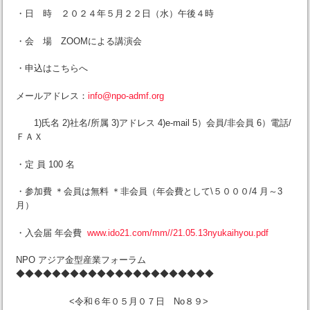
・日 時 ２０２４年５月２２日（水）午後４時
・会 場 ZOOMによる講演会
・申込はこちらへ
メールアドレス：
info@npo-admf.org
1)氏名 2)社名/所属 3)アドレス 4)e-mail 5）会員/非会員 6）電話/
ＦＡＸ
・定 員 100 名
・参加費 ＊会員は無料 ＊非会員（年会費として\５０００/4 月～3
月）
・入会届 年会費
www.ido21.com/mm//21.05.13nyukaihyou.pdf
NPO アジア金型産業フォーラム
◆◆◆◆◆◆◆◆◆◆◆◆◆◆◆◆◆◆◆◆◆◆
<令和６年０５月０７日 No８９>