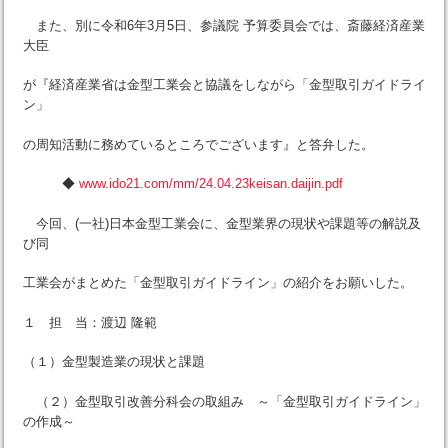
また、別に令和6年3月5日、参議院 予算委員会では、斎藤経済産業
大臣
が『経済産業省は金型工業会と協議をしながら「金型取引ガイドライ
ン」
の周知活動に務めているところでございます』と答弁した。
◆
www.ido21.com/mm/24.04.23keisan.daijin.pdf
今回、(一社)日本金型工業会に、金型業界の現状や課題等の解説及
び同
工業会がまとめた「金型取引ガイドライン」の紹介をお願いした。
１ 担 当：渡辺 隆範
（１）金型製造業の現状と課題
（２）金型取引改善分科会の取組み ～「金型取引ガイドライン」
の作成～