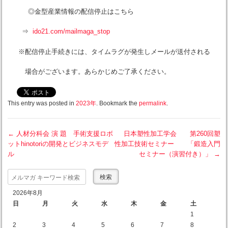
◎金型産業情報の配信停止はこちら
⇒
ido21.com/mailmaga_stop
※配信停止手続きには、タイムラグが発生しメールが送付される
場合がございます。あらかじめご了承ください。
This entry was posted in
2023年
. Bookmark the
permalink
.
←
人材分科会 演 題 手術支援ロボ
日本塑性加工学会 第260回塑
ットhinotoriの開発とビジネスモデ
性加工技術セミナー 「鍛造入門
Post navigation
ル
セミナー（演習付き）」
→
Search
2026年8月
日
月
火
水
木
金
土
1
2
3
4
5
6
7
8