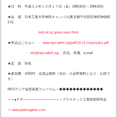
★日 時 平成２２年１２月１７日（金）18時30分～20時30分
★会 場 日本工業大学神田キャンパス(東京都千代田区神田神保町
2-5)
mot.nit.ac.jp/accsess.html
★申込はこちらへ ・
www.npo-admf.org/pdf/10.12.miraizyuku.pdf
・
info@npo-admf.org
氏名、所属、e-mail
★定 員 50名
★参加費 1000円 会員は無料（当日・入会即無料となり、お得で
す）
NPOアジア金型産業フォーラム＞◆◆◆◆◆◆◆◆◆◆◆◆◆
＝＝●ＰＲ—————————–＝＝プラスチック工業技術研究会
⇒
www.plakougiken.com