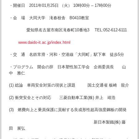
・開催日 2011年01月25日 （火） 10時00分 – 17時00分
・会 場 大同大学 滝春校舎 B0410教室
愛知県名古屋市南区滝春町10番地3 TEL:052-612-6111
www.daido-it.ac.jp/index.html
・交 通 名鉄常滑・河和・空港線「大同町」駅下車 徒歩5分
・プログラム 開会の辞 日本塑性加工学会 企画委員長 山
中 雅仁
(1) 総論 車両安全対策の現状と課題 国土交通省 板崎 龍介
(2) 衝突安全とその対応 三菱自動車工業(株) 井上 靖浩
(3) 燃費向上と乗員保護に貢献する良成形性超高強度鋼板の開発
新日本製鐵(株) 藤
田 展弘