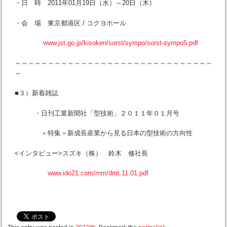
・日 時 2011年01月19日（水）～20日（木）
・会 場 東京都港区 / コクヨホール
www.jst.go.jp/kisoken/sorst/sympo/sorst-sympo5.pdf
～～～～～～～～～～～～～～～～～～～～～～～～～～～～～～
～
■３）新着雑誌
・日刊工業新聞社「型技術」２０１１年０１月号
＜特集＞新成長産業から見る日本の型技術の方向性
<インタビュー>スズキ（株） 鈴木 修社長
www.ido21.com/mm/dmt.11.01.pdf