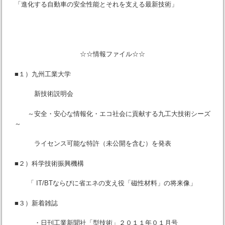
「進化する自動車の安全性能とそれを支える最新技術」
☆☆情報ファイル☆☆
■１）九州工業大学
新技術説明会
～安全・安心な情報化・エコ社会に貢献する九工大技術シーズ
～
ライセンス可能な特許（未公開を含む）を発表
■２）科学技術振興機構
「 IT/BTならびに省エネの支え役「磁性材料」の将来像」
■３）新着雑誌
・日刊工業新聞社「型技術」２０１１年０１月号