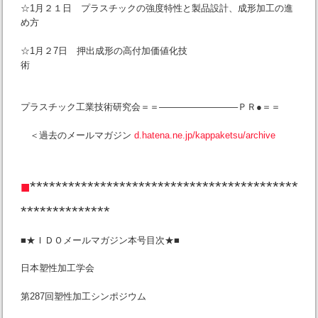
☆1月２１日 プラスチックの強度特性と製品設計、成形加工の進
め方
☆1月２7日 押出成形の高付加価値化技
術
プラスチック工業技術研究会＝＝————————–ＰＲ●＝＝
＜過去のメールマガジン
d.hatena.ne.jp/kappaketsu/archive
■
******************************************
**************
■★ＩＤＯメールマガジン本号目次★■
日本塑性加工学会
第287回塑性加工シンポジウム