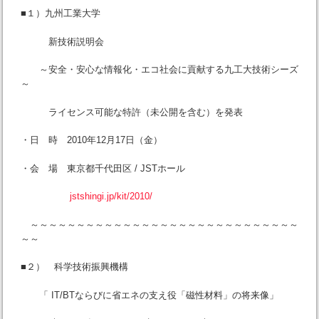
■１）九州工業大学
新技術説明会
～安全・安心な情報化・エコ社会に貢献する九工大技術シーズ
～
ライセンス可能な特許（未公開を含む）を発表
・日 時 2010年12月17日（金）
・会 場 東京都千代田区 / JSTホール
jstshingi.jp/kit/2010/
～～～～～～～～～～～～～～～～～～～～～～～～～～～～～
～～
■２） 科学技術振興機構
「 IT/BTならびに省エネの支え役「磁性材料」の将来像」