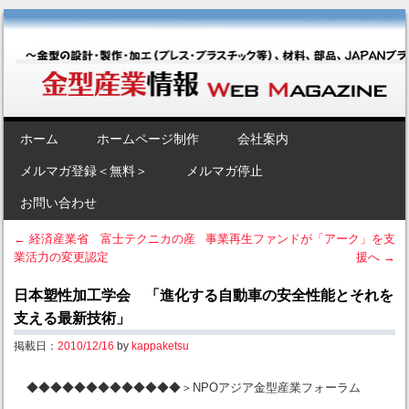
金型産業情報 [Web Magazine]
～金型の設計・製作・加工（プレス・プラスチック等）、材料、部品、
JAPANブランド“金型”のポータルサイト～
SKIP TO CONTENT
ホーム
ホームページ制作
会社案内
Menu
メルマガ登録＜無料＞
メルマガ停止
お問い合わせ
←
経済産業省 富士テクニカの産
事業再生ファンドが「アーク」を支
業活力の変更認定
援へ
→
Post navigation
日本塑性加工学会 「進化する自動車の安全性能とそれを
支える最新技術」
掲載日：
2010/12/16
by
kappaketsu
◆◆◆◆◆◆◆◆◆◆◆◆◆＞NPOアジア金型産業フォーラム