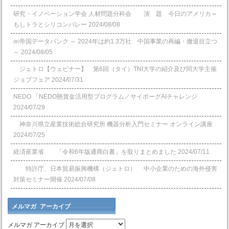
研究・イノベーション学会 人材問題分科会 演 題 今日のアメリカ＝
もしトラとシリコンバレー
2024/08/08
㈱帝国データバンク ～ 2024年は約1.3万社 中国事業の再編・撤退目立つ
～
2024/08/05
ジェトロ【ウェビナー】 第6回（タイ）TNI大学の紹介及び同大学主催
ジョブフェア
2024/07/31
NEDO 「NEDO懸賞⾦活⽤型プログラム／サイボーグAIチャレンジ
2024/07/29
神奈川県立産業技術総合研究所 機器分析入門セミナー オンライン講座
2024/07/25
経済産業省 「令和6年版通商白書」を取りまとめました
2024/07/11
特許庁、日本貿易振興機構（ジェトロ） 中小企業のための海外侵害
対策セミナー開催
2024/07/08
メルマガ アーカイブ
メルマガ アーカイブ