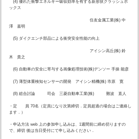
(4) 優れた衝撃エネルギー吸収効率を有する新形状クラッシュボ
ックス
住友金属工業(株) 中
澤 嘉明
(5) ダイクエンチ部品による衝突安全性能の向上
アイシン高丘(株) 鈴
木 貴之
(6) 自動車の安全に寄与する画像処理技術(株)デンソー 手操 能彦
(7) 薄型体重検知センサーの開発 アイシン精機(株) 市原 寛
(8) 総合討論 司会 三菱自動車工業(株) 難波 直人
・定 員 70名（定員になり次第締切．定員超過の場合はご連絡し
ます．）
・申込方法 web 上の参加申し込みは、1週間前に締め切りますの
で、締切 後は当日受付にて申し込みください．