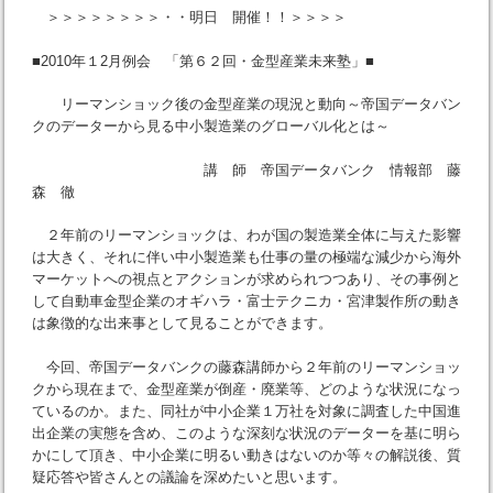
＞＞＞＞＞＞＞＞・・明日 開催！！＞＞＞＞
■2010年１2月例会 「第６２回・金型産業未来塾」■
リーマンショック後の金型産業の現況と動向～帝国データバン
クのデーターから見る中小製造業のグローバル化とは～
講 師 帝国データバンク 情報部 藤
森 徹
２年前のリーマンショックは、わが国の製造業全体に与えた影響
は大きく、それに伴い中小製造業も仕事の量の極端な減少から海外
マーケットへの視点とアクションが求められつつあり、その事例と
して自動車金型企業のオギハラ・富士テクニカ・宮津製作所の動き
は象徴的な出来事として見ることができます。
今回、帝国データバンクの藤森講師から２年前のリーマンショッ
クから現在まで、金型産業が倒産・廃業等、どのような状況になっ
ているのか。また、同社が中小企業１万社を対象に調査した中国進
出企業の実態を含め、このような深刻な状況のデーターを基に明ら
かにして頂き、中小企業に明るい動きはないのか等々の解説後、質
疑応答や皆さんとの議論を深めたいと思います。