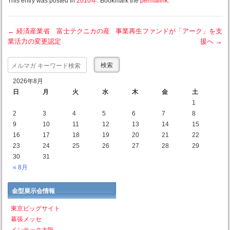
This entry was posted in
2010年
. Bookmark the
permalink
.
←
経済産業省 富士テクニカの産
事業再生ファンドが「アーク」を支
業活力の変更認定
援へ
→
Post navigation
Search
2026年8月
日
月
火
水
木
金
土
1
2
3
4
5
6
7
8
9
10
11
12
13
14
15
16
17
18
19
20
21
22
23
24
25
26
27
28
29
30
31
« 8月
金型展示会情報
東京ビッグサイト
幕張メッセ
インテック大阪