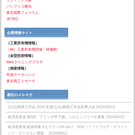
パシフィコ横浜
東京国際フォーラム
JETRO
企業情報サイト
［工業所有権情報］
（独）工業所有権情報・研修館
［金型技術情報］
Webラーニングプラザ
［倒産情報］
帝国データバンク
東京商工リサーチ
最近のメルマガ
(公社)精密工学会 2024 年度(公社)精密工学会秋季大会
2024/08/19
経済産業省 第5回「アトツギ甲子園」へのエントリーを募集
2024/08/15
経済産業省 政策特集モビリティDX vol.2 SDV（ソフトウエア・デファイ
ンド・ビークル）開発、
2024/08/13