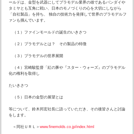
ールドは、金型を武器にしてプラモデル業界の雄であるバンダイや
タミヤとも互角に戦い、日本のモノづくりの心を大切にしながら
「自社製品」を持ち、 独自の技術力を発揮して世界のプラモデルフ
ァンも掴んでいます。
（１）ファインモールドの誕生のいきさつ
（２）プラモデルとは？ その製品の特徴
（３）プラモデルの世界展開
（４）宮崎駿監督「紅の豚や『スター・ウォーズ』のプラモデル
化の権利を取得し
たいきさつ
（５）日本の金型の展望とは
等について、鈴木邦宏社長に語っていただき、その後皆さんと討論
をします。
＜同社ＵＲＬ＞
www.finemolds.co.jp/index.html