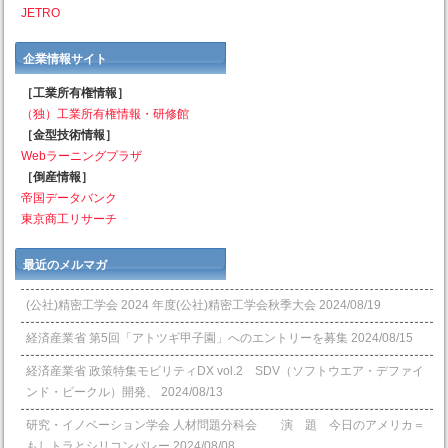
JETRO
企業情報サイト
［工業所有権情報］
（独）工業所有権情報・研修館
［金型技術情報］
Webラーニングプラザ
［倒産情報］
帝国データバンク
東京商工リサーチ
最近のメルマガ
(公社)精密工学会 2024 年度(公社)精密工学会秋季大会
2024/08/19
経済産業省 第5回「アトツギ甲子園」へのエントリーを募集
2024/08/15
経済産業省 政策特集モビリティDX vol.2 SDV（ソフトウエア・デファイ
ンド・ビークル）開発、
2024/08/13
研究・イノベーション学会 人材問題分科会 演 題 今日のアメリカ＝
もしトラとシリコンバレー
2024/08/08