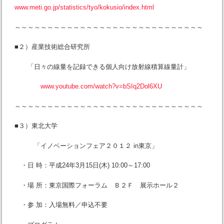
www.meti.go.jp/statistics/tyo/kokusio/index.html
～～～～～～～～～～～～～～～～～～～～～～～～～～～～～
■２）産業技術総合研究所
「日々の線量を記録できる個人向け放射線積算線量計」
www.youtube.com/watch?v=bSIq2Dol6XU
～～～～～～～～～～～～～～～～～～～～～～～～～～～～～
■３）東北大学
「イノベーションフェア２０１２ in東京」
・日 時：平成24年3月15日(木) 10:00～17:00
・場 所：東京国際フォーラム Ｂ２Ｆ 展示ホール２
・参 加：入場無料／申込不要