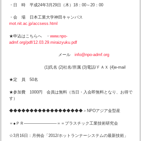
・日 時 平成24年3月29日（木）18：00～20：00
・会 場 日本工業大学神田キャンパス
mot.nit.ac.jp/accsess.html
★申込はこちらへ ・
www.npo-
admf.org/pdf/12.03.29.miraizyuku.pdf
メール
info@npo-admf.org
(1)氏名 (2)社名/所属 (3)電話/ＦＡＸ (4)e-mail
★定 員 50名
★参加費 1000円 会員は無料（当日・入会即無料となり、お得で
す）
◆◆◆◆◆◆◆◆◆◆◆◆◆◆◆◆◆◆＞NPOアジア金型産
＝●ＰＲ————————＝＝プラスチック工業技術研究会
☆3月16日：月例会「2012/ホットランナーシステムの最新技術」