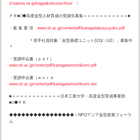
d.hatena.ne.jp/kappaketsu/archive/
〕
ＰＲ■□◆高度金型人材育成の受講生募集＝＝＝＝＝＝＝＝＝＝＝■
・募 集 要 項
www.nit.ac.jp/center/pdf/kanagatabosyuyoko.pdf
＊若手社員対象「金型基礎ユニット(U1)/（U2）」募集中
＊
・受講申込書（ｐｄｆ）
www.nit.ac.jp/center/pdf/kanagatamoshikomi.pdf
・受講申込書（ｗｏｒｄ
www.nit.ac.jp/center/pdf/kanagatamoshikomi.doc
■＝＝＝＝＝＝＝＝＝＝＝＝日本工業大学・高度金型育成事業部
■□◆ＰＲ
◆◆◆◆◆◆◆◆◆◆◆◆◆◆◆◆＞NPOアジア金型産業フォーラ
ム