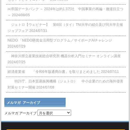
㈱帝国データバンク ～ 2024年は約1.3万社 中国事業の再編・撤退目立つ
～
2024/08/05
ジェトロ【ウェビナー】 第6回（タイ）TNI大学の紹介及び同大学主催
ジョブフェア
2024/07/31
NEDO 「NEDO懸賞⾦活⽤型プログラム／サイボーグAIチャレンジ
2024/07/29
神奈川県立産業技術総合研究所 機器分析入門セミナー オンライン講座
2024/07/25
経済産業省 「令和6年版通商白書」を取りまとめました
2024/07/11
特許庁、日本貿易振興機構（ジェトロ） 中小企業のための海外侵害
対策セミナー開催
2024/07/08
メルマガ アーカイブ
メルマガ アーカイブ