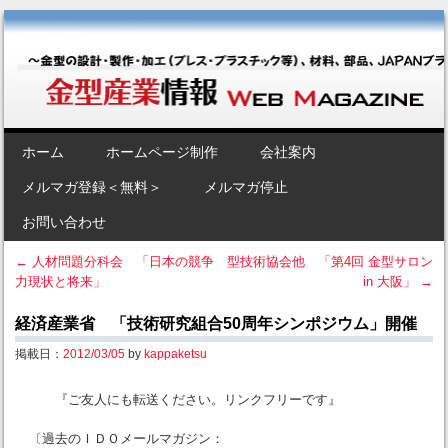
金型産業情報 [Web Magazine]
～金型の設計・製作・加工（プレス・プラスチック等）、材料、部品、
JAPANブランド“金型”のポータルサイト～
SKIP TO CONTENT
ホーム
ホームページ制作
会社案内
Menu
メルマガ登録＜無料＞
メルマガ停止
お問い合わせ
←
人材問題分科会 「日本の競争
型技術協会他 「第4回 金型サロン
力現状と将来」
in 大阪」
→
Post navigation
経済産業省 「技術研究組合50周年シンポジウム」開催
掲載日：
2012/03/05
by
kappaketsu
『ご友人にも転送ください。リンクフリーです』
〔過去のＩＤＯメールマガジン：