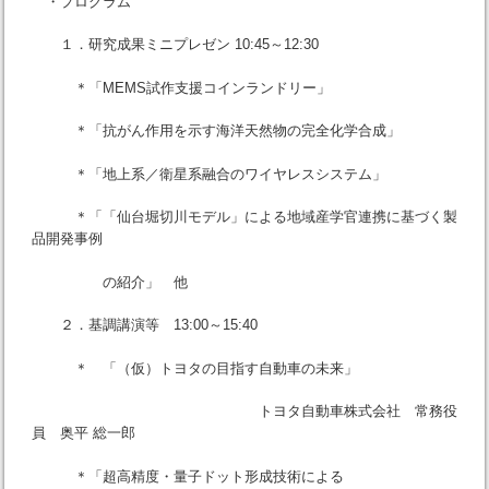
・プログラム
１．研究成果ミニプレゼン 10:45～12:30
＊「MEMS試作支援コインランドリー」
＊「抗がん作用を示す海洋天然物の完全化学合成」
＊「地上系／衛星系融合のワイヤレスシステム」
＊「「仙台堀切川モデル」による地域産学官連携に基づく製
品開発事例
の紹介」 他
２．基調講演等 13:00～15:40
＊ 「（仮）トヨタの目指す自動車の未来」
トヨタ自動車株式会社 常務役
員 奥平 総一郎
＊「超高精度・量子ドット形成技術による