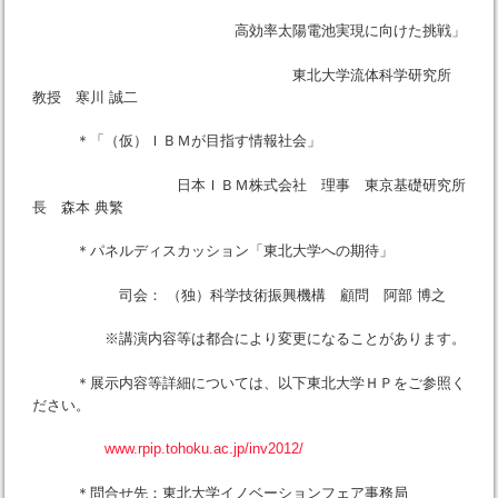
高効率太陽電池実現に向けた挑戦」
東北大学流体科学研究所
教授 寒川 誠二
＊「（仮）ＩＢＭが目指す情報社会」
日本ＩＢＭ株式会社 理事 東京基礎研究所
長 森本 典繁
＊パネルディスカッション「東北大学への期待」
司会： （独）科学技術振興機構 顧問 阿部 博之
※講演内容等は都合により変更になることがあります。
＊展示内容等詳細については、以下東北大学ＨＰをご参照く
ださい。
www.rpip.tohoku.ac.jp/inv2012/
＊問合せ先：東北大学イノベーションフェア事務局