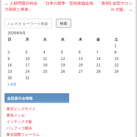
←
人材問題分科会 「日本の競争
型技術協会他 「第4回 金型サロン
力現状と将来」
in 大阪」
→
Post navigation
Search
2026年8月
日
月
火
水
木
金
土
1
2
3
4
5
6
7
8
9
10
11
12
13
14
15
16
17
18
19
20
21
22
23
24
25
26
27
28
29
30
31
« 8月
金型展示会情報
東京ビッグサイト
幕張メッセ
インテック大阪
パシフィコ横浜
東京国際フォーラム