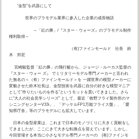
”金型”を武器にして
世界のプラモデル業界に参入した企業の成長物語
～「紅の豚」/『スター・ウォーズ』のプラモデル制作
権利取得～
（有)ファインモールド 社長 鈴
木 邦宏
宮崎駿監督「紅の豚」の飛行艇から、ジョージ・ルーカス監督の
『スター・ウォー ズ』 でミリタリーモデル専門メーカーと言われ
た無名の＜（有）ファインモールド＞を 一躍世界の模型メーカーに
変貌させた鈴木社長は、金型技術を武器に自分の好きな模型マニア
として”作りたいものを作る”というモットを貫いてきました。さら
に”大人の社会見学シリーズ” として、最近「牧野フライ製作所のマ
シニングセンターV33i」、「デッケルFP1万能フライス盤」、「愛
知県庁舎」等のプラモデルにも拡大しています。
日本の金型産業は、これまで日本のモノづくりに大きく貢献をし
てきましたが、ここにきて大きな転換点を迎えています。しかし、
今回登場する本当に小さなモデル専門メーカーの (有)ファインモ