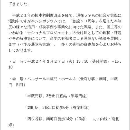
てきました。
平成２１年の抜本的制度改正を経て、現在５９もの組合が実際に
活動中ですが本シンポジウムでは、「創設５０周年」を迎えた本制
度の様々な活用・成功事例や事業化に向けた戦略、また、国主導の
いわゆる「ナショナルプロジェクト」の受け皿としての現状・課題
やその解決策について、産学の有識者による忌憚ない議論を展開し
ます（パネル展示も実施）。 多くの皆様の御参加を心よりお待ち
しております。
・日 時：平成２４年３月２７日（火）13：30（受付開始）～16：
10
・会 場：ベルサール半蔵門・ホールＡ（最寄り駅：麹町、半蔵
門、四谷）
「半蔵門駅」3番出口直結（半蔵門線）
「麹町駅」3番出口徒歩6分（有楽町線）
「四ツ谷駅」麹町口徒歩14分（JR線・ 丸ノ内線・南北
線）