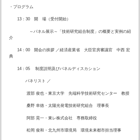
・プログラム
13：30 開 場（受付開始）
～パネル展示～「技術研究組合制度」の概要と実例の紹
介
14：00 開会の挨拶 ／経済産業省 大臣官房審議官 中西 宏
典
14：05 制度説明及びパネルディスカション
パネリスト ／
渡部 俊也・東京大学 先端科学技術研究センター 教授
桑野 幸徳・太陽光発電技術研究組合 理事長
阿部 晃一・東レ株式会社 専務取締役
松岡 俊和・北九州市環境局 環境未来都市担当理事