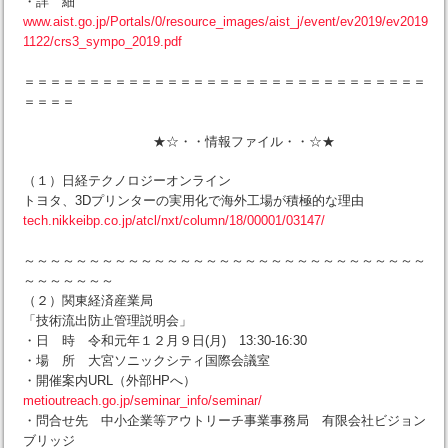
・詳 細
www.aist.go.jp/Portals/0/resource_images/aist_j/event/ev2019/ev2019
1122/crs3_sympo_2019.pdf
＝＝＝＝＝＝＝＝＝＝＝＝＝＝＝＝＝＝＝＝＝＝＝＝＝＝＝＝＝＝＝
＝＝＝＝
★☆・・情報ファイル・・☆★
（１）日経テクノロジーオンライン
トヨタ、3Dプリンターの実用化で海外工場が積極的な理由
tech.nikkeibp.co.jp/atcl/nxt/column/18/00001/03147/
～～～～～～～～～～～～～～～～～～～～～～～～～～～～～～～
～～～～～～～
（２）関東経済産業局
「技術流出防止管理説明会」
・日 時 令和元年１２月９日(月) 13:30-16:30
・場 所 大宮ソニックシティ国際会議室
・開催案内URL（外部HPへ）
metioutreach.go.jp/seminar_info/seminar/
・問合せ先 中小企業等アウトリーチ事業事務局 有限会社ビジョン
ブリッジ