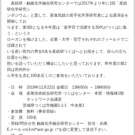
産総研・触媒化学融合研究センターでは2017年より年に1回「産総
研化学研究シ
ンポジウム」と題して、新進気鋭の若手化学系研究者による講演会を
開催してお
ります。第3回となる今年度は「産学官で活躍する30代がつくばに集
う」というス
ローガンを掲げました。企業・大学・官庁それぞれのフィールドでご
活躍されて
いる若い世代の男女6名を産総研つくばへとお招きして、自らの立ち
位置から熱い
想いを語っていただく機会にしたいと思っております。昨年度の第2
回は所内外か
ら学生を含む100名近くのご参加をいただいております。
・日 時 2019年11月22日 金曜日 13時00分 ～ 18時00分
・会 場 産業技術総合研究所 つくばセンター 本部・情報棟1階
ネットワーク会議室
茨城県つくば市梅園1-1-1 中央第1
・参加費 無料（事前登録）
・定 員 100名
・登録/問合せ先 触媒化学融合研究センター 担当：永縄
Eメール crs3-ml*aist.go.jp（*を@に変更して送信下さい。