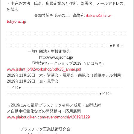
・申込み方法 氏名、所属企業名と住所、部署名、メールアドレス、
懇親会
参加希望を明記の上、高野宛
rtakano@iis.u-
tokyo.ac.jp
==================================================
==
===========================================●ＰＲ＝
一般社団法人型技術協会
http://www.jsdmt.jp/
「型技術ワークショップ2019 in いばらき」
www.jsdmt.jp/02workshop/pdf/25_annai.pdf
2019年11月28日（木）講演会・展示会・懇親会（近隣ホテル利用）
2019年11月29日（金）見学会
＝ＰＲ●＝=========================================
=====================================＝●ＰＲ＝
Ｋ2019にみる最新プラスチック材料／成形・金型技術
／自動車軽量化などの開発動向・応用展開
www.plakougiken.com/event/monthly/2019/1129
プラスチック工業技術研究会