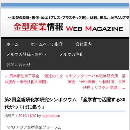
金型産業情報 [Web Magazine]
～金型の設計・製作・加工（プレス・プラスチック等）、材料、部品、
JAPANブランド“金型”のポータルサイト～
SKIP TO CONTENT
ホーム
ホームページ制作
会社案内
Menu
メルマガ登録＜無料＞
メルマガ停止
お問い合わせ
←
日本塑性加工学会 「最近のミク
キヤノングローバル戦略研究所 講
ロ接合・複合技術の展開」
演会 『米中摩擦、中国経済、世界
Post navigation
秩序：リスクと展望』
→
第3回産総研化学研究シンポジウム 「産学官で活躍する30
代がつくばに集う」
掲載日：
2019/11/10
by
kappaketsu
NPO アジア金型産業フォーラム