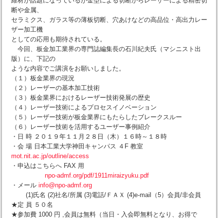
維材が話題になっているが金型による切断からレーザーによる精密切
断や金属、
セラミクス、ガラス等の薄板切断、穴あけなどの高品位・高出力レー
ザー加工機
としての応用も期待されている。
今回、板金加工業界の専門誌編集長の石川紀夫氏（マシニスト出
版）に、下記の
ような内容でご講演をお願いしました。
（１）板金業界の現況
（２）レーザーの基本加工技術
（３）板金業界におけるレーザー技術発展の歴史
（４）レーザー技術によるプロセスイノベーション
（５）レーザー技術が板金業界にもたらしたブレークスルー
（６）レーザー技術を活用するユーザー事例紹介
・日 時 ２０１９年１１月２８日（木）１６時～１８時
・会 場 日本工業大学神田キャンパス ４F 教室
mot.nit.ac.jp/outline/access
・申込はこちらへ FAX 用
npo-admf.org/pdf/1911miraizyuku.pdf
・メール
info@npo-admf.org
(1)氏名 (2)社名/所属 (3)電話/ＦＡＸ (4)e-mail（5）会員/非会員
★定 員 ５０名
★参加費 1000 円 ,会員は無料（当日・入会即無料となり、お得で