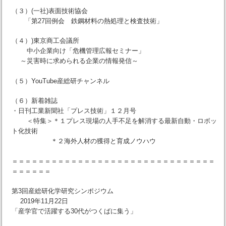
（３）(一社)表面技術協会
「第27回例会 鉄鋼材料の熱処理と検査技術」
（４）)東京商工会議所
中小企業向け「危機管理広報セミナー」
～災害時に求められる企業の情報発信～
（５）YouTube産総研チャンネル
（６）新着雑誌
・日刊工業新聞社「プレス技術」１２月号
＜特集＞＊１プレス現場の人手不足を解消する最新自動・ロボッ
ト化技術
＊２海外人材の獲得と育成ノウハウ
＝＝＝＝＝＝＝＝＝＝＝＝＝＝＝＝＝＝＝＝＝＝＝＝＝＝＝＝＝＝＝
＝＝＝＝＝＝
第3回産総研化学研究シンポジウム
2019年11月22日
「産学官で活躍する30代がつくばに集う」