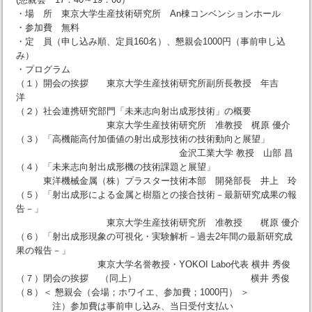
・場 所 東京大学生産技術研究所 An棟コンベンションホール
・参加費 無料
・定 員（申し込み順、定員160名）、懇親会1000円（事前申し込
み）
・プログラム
（１）開会の挨拶 東京大学生産技術研究所副所長教授 年吉
洋
（２）社会連携研究部門「未来志向射出成形技術」の概要
東京大学生産技術研究所 准教授 梶原 優介
（３）「高機能高付加価値の射出成形技術の技術動向と展望」
金沢工業大学 教授 山部 昌
（４）「未来志向射出成形機の技術課題と展望」
東洋機械金属（株）プラスター技術本部 開発部長 井上 玲
（５）「射出成形による金属と樹脂との接合技術－最新研究成果の報
告－」
東京大学生産技術研究所 准教授 梶原 優介
（６）「射出成形現象の可視化・実験解析－過去2年間の最新研究成
果の報告－」
東京大学名誉教授・YOKOI Labo代表 横井 秀俊
（７）閉会の挨拶 （同上） 横井 秀俊
（８）＜ 懇親会（会場；ホワイエ、参加費；1000円） ＞
注）参加費は事前申し込み、当日受付支払い