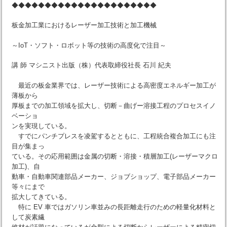
◆◆◆◆◆◆◆◆◆◆◆◆◆◆◆◆◆◆◆◆◆◆
板金加工業におけるレーザー加工技術と加工機械
～IoT・ソフト・ロボット等の技術の高度化で注目～
講 師 マシニスト出版（株）代表取締役社長 石川 紀夫
最近の板金業界では、レーザー技術による高密度エネルギー加工が
薄板から
厚板までの加工領域を拡大し、切断－曲げー溶接工程のプロセスイノ
ベーショ
ンを実現している。
すでにパンチプレスを凌駕するとともに、工程統合複合加工にも注
目が集まっ
ている。その応用範囲は金属の切断・溶接・積層加工(レーザーマクロ
加工)、自
動車・自動車関連部品メーカー、ジョブショップ、電子部品メーカー
等々にまで
拡大してきている。
特に EV 車ではガソリン車並みの長距離走行のための軽量化材料と
して炭素繊