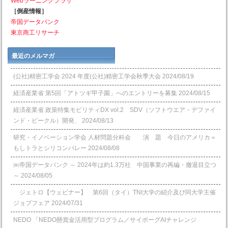
Webラーニングプラザ
［倒産情報］
帝国データバンク
東京商工リサーチ
最近のメルマガ
(公社)精密工学会 2024 年度(公社)精密工学会秋季大会
2024/08/19
経済産業省 第5回「アトツギ甲子園」へのエントリーを募集
2024/08/15
経済産業省 政策特集モビリティDX vol.2 SDV（ソフトウエア・デファイ
ンド・ビークル）開発、
2024/08/13
研究・イノベーション学会 人材問題分科会 演 題 今日のアメリカ＝
もしトラとシリコンバレー
2024/08/08
㈱帝国データバンク ～ 2024年は約1.3万社 中国事業の再編・撤退目立つ
～
2024/08/05
ジェトロ【ウェビナー】 第6回（タイ）TNI大学の紹介及び同大学主催
ジョブフェア
2024/07/31
NEDO 「NEDO懸賞⾦活⽤型プログラム／サイボーグAIチャレンジ