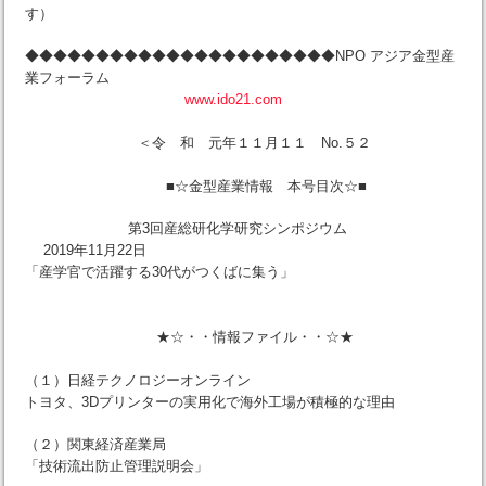
す）
◆◆◆◆◆◆◆◆◆◆◆◆◆◆◆◆◆◆◆◆◆◆NPO アジア金型産
業フォーラム
www.ido21.com
＜令 和 元年１１月１１ No.５２
■☆金型産業情報 本号目次☆■
第3回産総研化学研究シンポジウム
2019年11月22日
「産学官で活躍する30代がつくばに集う」
★☆・・情報ファイル・・☆★
（１）日経テクノロジーオンライン
トヨタ、3Dプリンターの実用化で海外工場が積極的な理由
（２）関東経済産業局
「技術流出防止管理説明会」