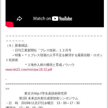
～～～～～～～～～～～～～～～～～～～～～～～～～～～～～～～
～～～～～～
（６）新着雑誌
・日刊工業新聞社「プレス技術」１２月号
＜特集＞＊１プレス現場の人手不足を解消する最新自動・ロボッ
ト化技術
＊２海外人材の獲得と育成ノウハウ
www.ido21.com/mm/pw.19.12.pdf
-
==================================================
==
東京大http://学生産技術研究所
第1回 未来志向射出成形技術シンポジウム
・日 時 2019年11月27日水曜日 13：00～17：30
(懇親会 17：40～19：00）