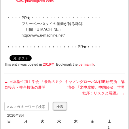
www.plakougiken.com/
=============================================
：：：：PR★：：：：：：：：：：：：：：：：：：：
フリーペーパ/タイの産業が解る雑誌
月間「U-MACHIINE」
http://www.u-machine.net/
：：：：：：：：：：：：：：：：：：：PR★：：：：
This entry was posted in
2019年
. Bookmark the
permalink
.
←
日本塑性加工学会 「最近のミク
キヤノングローバル戦略研究所 講
ロ接合・複合技術の展開」
演会 『米中摩擦、中国経済、世界
Post navigation
秩序：リスクと展望』
→
Search
2026年8月
日
月
火
水
木
金
土
1