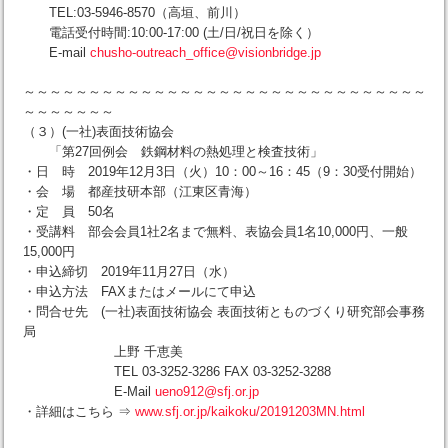
TEL:03-5946-8570（高垣、前川）
電話受付時間:10:00-17:00 (土/日/祝日を除く）
E-mail
chusho-outreach_office@visionbridge.jp
～～～～～～～～～～～～～～～～～～～～～～～～～～～～～～～
～～～～～～～
（３）(一社)表面技術協会
「第27回例会 鉄鋼材料の熱処理と検査技術」
・日 時 2019年12月3日（火）10：00～16：45（9：30受付開始）
・会 場 都産技研本部（江東区青海）
・定 員 50名
・受講料 部会会員1社2名まで無料、表協会員1名10,000円、一般
15,000円
・申込締切 2019年11月27日（水）
・申込方法 FAXまたはメールにて申込
・問合せ先 (一社)表面技術協会 表面技術とものづくり研究部会事務
局
上野 千恵美
TEL 03-3252-3286 FAX 03-3252-3288
E-Mail
ueno912@sfj.or.jp
・詳細はこちら ⇒
www.sfj.or.jp/kaikoku/20191203MN.html