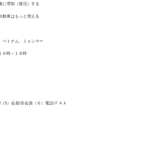
速に増加（復活）する
自動車はもっと増える
、ベトナム、ミャンマー
 １６時～１８時
e-mail（5）会員/非会員（６）電話/ＦＡＸ