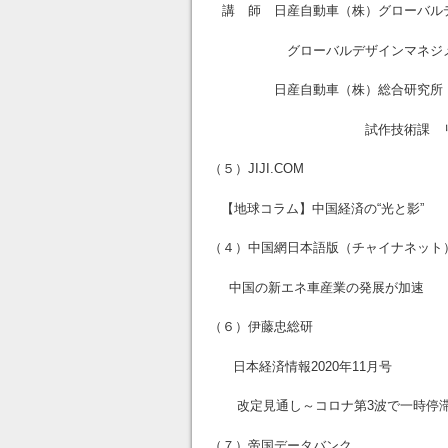
講 師 日産自動車（株）グローバ
グローバルデザインマネジメン
日産自動車（株）総合研究所
試作技術課 リーダー
（５）JIJI.COM
【地球コラム】中国経済の“光と影”
（４）中国網日本語版（チャイナネット
中国の新エネ車産業の発展が加速
（６）伊藤忠総研
日本経済情報2020年11月号
改定見通し～コロナ第3波で一時停滞
（７）帝国データバンク