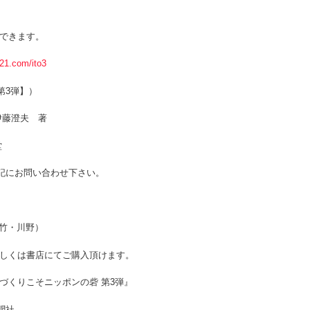
できます。
o21.com/ito3
3弾】）
伊藤澄夫 著
堂
記にお問い合わせ下さい。
竹・川野）
もしくは書店にてご購入頂けます。
づくりこそニッポンの砦 第3弾』
社