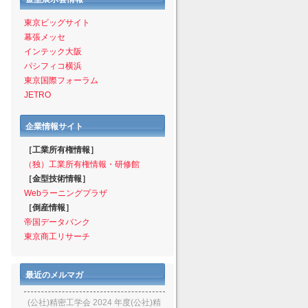
東京ビッグサイト
幕張メッセ
インテック大阪
パシフィコ横浜
東京国際フォーラム
JETRO
企業情報サイト
［工業所有権情報］
（独）工業所有権情報・研修館
［金型技術情報］
Webラーニングプラザ
［倒産情報］
帝国データバンク
東京商工リサーチ
最近のメルマガ
(公社)精密工学会 2024 年度(公社)精