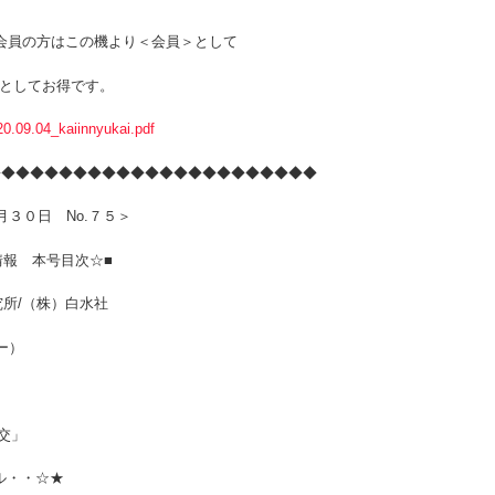
非会員の方はこの機より＜会員＞として
としてお得です。
.09.04_kaiinnyukai.pdf
◆◆◆◆◆◆◆◆◆◆◆◆◆◆◆◆◆◆◆◆◆◆◆
No.７５＞
号目次☆■
（株）白水社
ー）
交」
・☆★