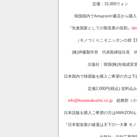
定価：15,000ウォン
韓国国内でAmazonや書店から購入
『先進国家としての製造業の役割』
id
（モノづくりこそニッポンの砦【第
(株)伊藤製作所 代表取締役社長 
出版社：韓国(株)先端成安
日本国内で韓国版を購入ご希望の方は下
定価2,000円(税込) 送料込み
info@itoseisakusho.co.jp
総務部（小
日本語版を購入ご希望の方はAMAZON
『日本製造業の後退は天下の一大事 モノ
出版社：日刊工業新聞