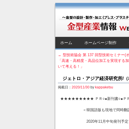
金型産業情報 [Web 
～金型の設計・製作・加工（プレス・プラス
SKIP TO CONTENT
ホーム
ホームページ制作
Menu
←
型技術協会 第 137 回型技術セミナー(
「高速・高精度・高品位加工を実現する
Post navigation
いて考える！」
ジェトロ・アジア経済研究所/（株）
掲載日：
2020/11/30
by
kappaketsu
★★★★★★★★★ ＰＲ○●新刊書○●Ｐ
＜韓国語版も現地で同時翻訳
2020年11月中旬発刊予定