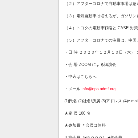
（２）アフターコロナで自動車市場は急
（３）電気自動車は増えるが、ガソリン
（４）トヨタの電動車戦略と CASE 対策
（５）アフターコロナでの注目は、中国
・日 時 ２０２０年１２月１０日（木）
・会 場 ZOOM による講演会
・申込はこちらへ
・メール
info@npo-admf.org
(1)氏名 (2)社名/所属 (3)アドレス (4)
★定 員 100 名
★参加費 ＊会員は無料
＊非会員（¥５０００）☚年会費