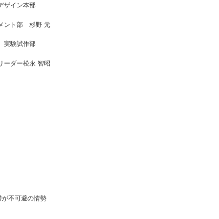
ルデザイン本部
ト部 杉野 元
 実験試作部
松永 智昭
）
が不可避の情勢