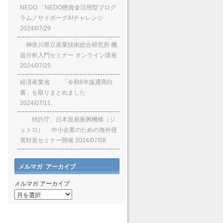
NEDO 「NEDO懸賞⾦活⽤型プログ
ラム／サイボーグAIチャレンジ
2024/07/29
神奈川県立産業技術総合研究所 機
器分析入門セミナー オンライン講座
2024/07/25
経済産業省 「令和6年版通商白
書」を取りまとめました
2024/07/11
特許庁、日本貿易振興機構（ジ
ェトロ） 中小企業のための海外侵
害対策セミナー開催
2024/07/08
メルマガ アーカイブ
メルマガ アーカイブ