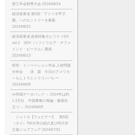
密工学会秋季大会
2024/08/19
経済産業省 第5回「アトツギ甲子
園」へのエントリーを募集
2024/08/15
経済産業省 政策特集モビリティDX
vol.2 SDV（ソフトウエア・デファ
インド・ビークル）開発、
2024/08/13
研究・イノベーション学会 人材問題
分科会 演 題 今日のアメリカ
＝もしトラとシリコンバレー
2024/08/08
㈱帝国データバンク ～ 2024年は約
1.3万社 中国事業の再編・撤退目
立つ ～
2024/08/05
ジェトロ【ウェビナー】 第6回
（タイ）TNI大学の紹介及び同大学
主催ジョブフェア
2024/07/31