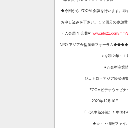
◆今回から ZOOM 会議を行います。
お申し込みを下さい。１２回分の参加費
・入会届 年会費☛
www.ido21.com/mm/20
NPO アジア金型産業フォーラム◆◆◆
＜令和２年１１月３０日 
■☆金型産業情報 本
ジェトロ・アジア経済研究所/
ZOOMビデオウェビナ
2020年12月10日
「〈米中新冷戦〉と中国外
★☆・・情報ファイル・