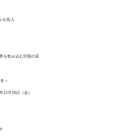
ルを投入
界を飲み込む巨額の富
 冬＞
0年12月18日（金）
中