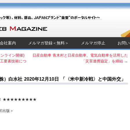
Magazine]
チック等）、材料、部品、JAPANブランド“金型”のポータルサイト～
会社案内
メルマガ登録＜無料＞
メルマガ停止
お問い
オンライン開催)
日産自動車 青木村と日産自動車、電気自動車を活用した
加工要素技術につ
「災害連携協定」を締結
→
白水社 2020年12月10日 「〈米中新冷戦〉と中国外交」
Ｒ ★★★★★★★★★
出版＞